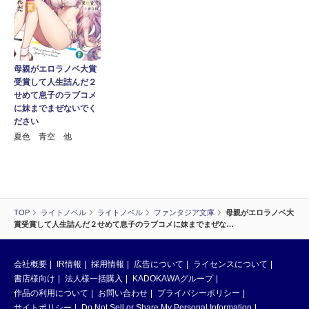
母親がエロラノベ大賞
受賞して人生詰んだ２
せめて息子のラブコメ
に妹までまぜないでく
ださい
夏色 青空 他
TOP
ライトノベル
ライトノベル
ファンタジア文庫
母親がエロラノベ大
賞受賞して人生詰んだ２せめて息子のラブコメに妹までまぜな…
会社概要
IR情報
採用情報
広告について
ライセンスについて
書店様向け
法人様一括購入
KADOKAWAグループ
作品の利用について
お問い合わせ
プライバシーポリシー
サイトポリシー
Do Not Sell or Share My Personal Information