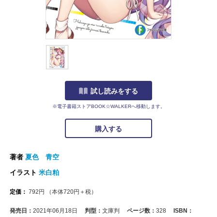
試し読みをする
※電子書籍ストアBOOK☆WALKERへ移動します。
購入する
著者
夏色 青空
イラスト
米白粕
定価：
792
円
（本体
720
円＋税）
発売日：
2021年06月18日
判型：
文庫判
ページ数：
328
ISBN：