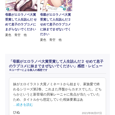
母親がエロラノベ大賞
母親がエロラノベ大賞
受賞して人生詰んだ せ
受賞して人生詰んだ２
めて息子のラブコメに
せめて息子のラブコメ
まざらないでください
に妹までまぜないでく
ださい
夏色 青空 他
夏色 青空 他
「母親がエロラノベ大賞受賞して人生詰んだ２ せめて息子
のラブコメに妹までまぜないでください」感想・レビュー
※ユーザーによる個人の感想です
妹がエロイラスト大賞ノミネートから始まり、家族愛で終
わるシリーズ第2巻。これまた序盤からカオスでした。どち
らかというと新登場の貝塚レーニャに焦点が当たっていた
ため、タイトルから想定していた程妹要素はあ
…続きを読む
ひぬ
2021年08月07日