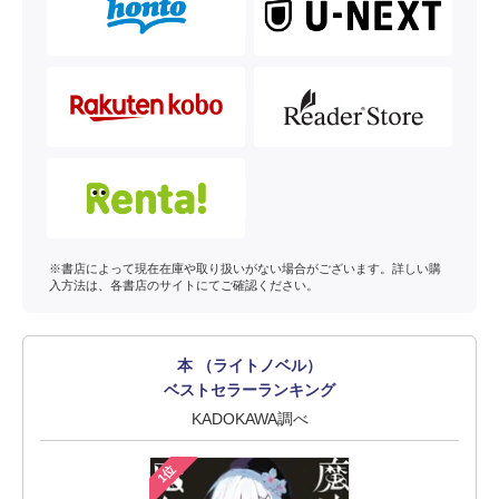
※書店によって現在在庫や取り扱いがない場合がございます。詳しい購
入方法は、各書店のサイトにてご確認ください。
本 （ライトノベル）
ベストセラーランキング
KADOKAWA調べ
1位