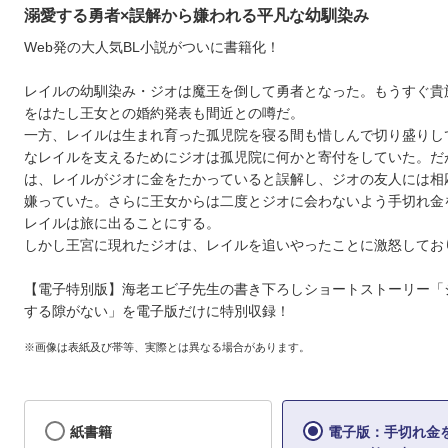
溺愛する勇者×誤解から嫌われる平凡な幼馴染み
Web発の大人気BL小説がついに書籍化！
レイルの幼馴染み・ジオは魔王を倒して勇者となった。もうすぐ貴
をはたし王女との婚約発表も間近との噂だ。
一方、レイルは生まれ育った孤児院を寝る間も惜しんで切り盛りし
なレイルを支えるためにジオは孤児院に何かと寄付をしていた。だ
は、レイルがジオに金をたかっていると誤解し、ジオの友人には相
嫌っていた。さらに王女からは二度とジオに会わないよう手切れ金
レイルは旅に出ることにする。
しかし王宮に現れたジオは、レイルを追いやったことに激怒してお
【電子特別版】海老エビ子先生の書き下ろしショートストーリー「
する隙がない」を電子版だけに特別収録！
※画像は表紙及び帯等、実際とは異なる場合があります。
紙書籍
電子版：手切れ金