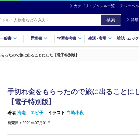
カテゴリ・ジャンル一覧
レーベル
検索
詳細
一般書
児童書
学習参考書
生活
実用
雑誌
ムック
・
・
もらったので旅に出ることにした【電子特別版】
手切れ金をもらったので旅に出ることに
【電子特別版】
著者
海老 エビ子
イラスト
白崎小夜
発売日：
2021年07月01日