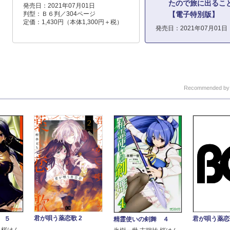
たので旅に出るこ
発売日：2021年07月01日
判型：Ｂ６判／304ページ
【電子特別版】
定価：1,430円（本体1,300円＋税）
発売日：2021年07月01日
Recommended b
君が唄う薬恋歌 2
 ５
君が唄う薬恋歌
精霊使いの剣舞 ４