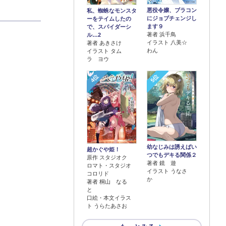
悪役令嬢、ブラコン
私、蜘蛛なモンスタ
にジョブチェンジし
ーをテイムしたの
ます９
で、スパイダーシ
著者 浜千鳥
ル…2
イラスト 八美☆
著者 あきさけ
わん
イラスト タム
ラ ヨウ
4位
5位
幼なじみは誘えばい
超かぐや姫！
つでもデキる関係２
原作 スタジオク
著者 鏡 遊
ロマト・スタジオ
イラスト うなさ
コロリド
か
著者 桐山 なる
と
口絵・本文イラス
ト うらたあさお