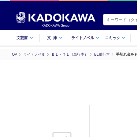
文芸書
文庫
ライトノベル
コミック
TOP
ライトノベル
ＢＬ・ＴＬ（単行本）
BL単行本
手切れ金を