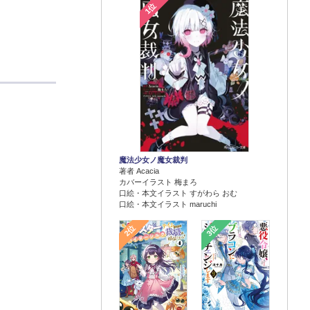
1位
魔法少女ノ魔女裁判
著者 Acacia
カバーイラスト 梅まろ
口絵・本文イラスト すがわら おむ
口絵・本文イラスト maruchi
2位
3位