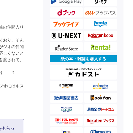
族の仲間入り
ており、そん
がジオの仲間
応しくないと
紙の本・雑誌を購入する
を渡されて、
り――？
ジオにはキス
をもらっ