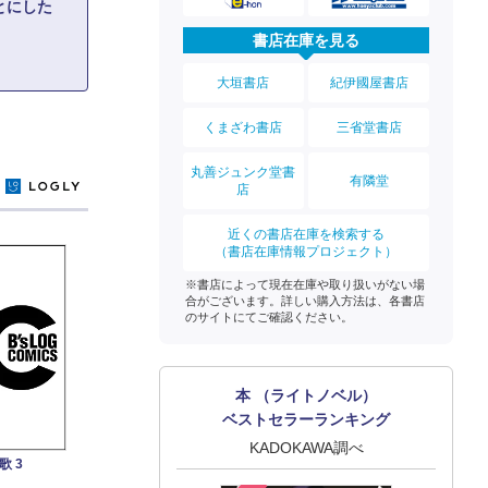
とにした
書店在庫を見る
大垣書店
紀伊國屋書店
くまざわ書店
三省堂書店
丸善ジュンク堂書
有隣堂
y
店
近くの書店在庫を検索する
（書店在庫情報プロジェクト）
※書店によって現在在庫や取り扱いがない場
合がございます。詳しい購入方法は、各書店
のサイトにてご確認ください。
本 （ライトノベル）
ベストセラーランキング
KADOKAWA調べ
 3