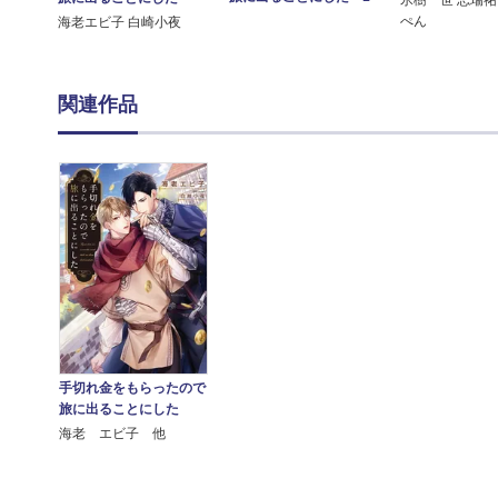
氷樹一世 志瑞祐
ぺん
海老エビ子 白崎小夜
関連作品
手切れ金をもらったので
旅に出ることにした
海老 エビ子 他