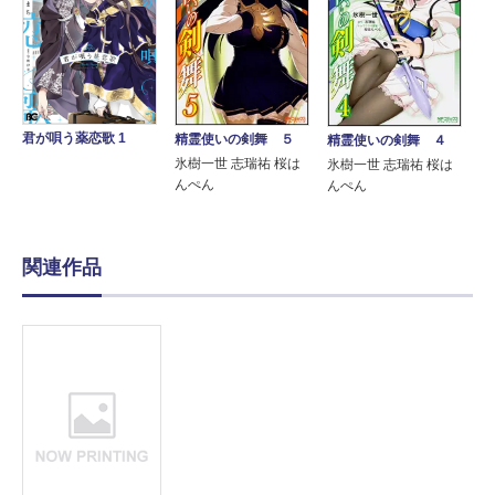
君が唄う薬恋歌 1
精霊使いの剣舞 ５
精霊使いの剣舞 ４
氷樹一世 志瑞祐 桜は
氷樹一世 志瑞祐 桜は
んぺん
んぺん
関連作品