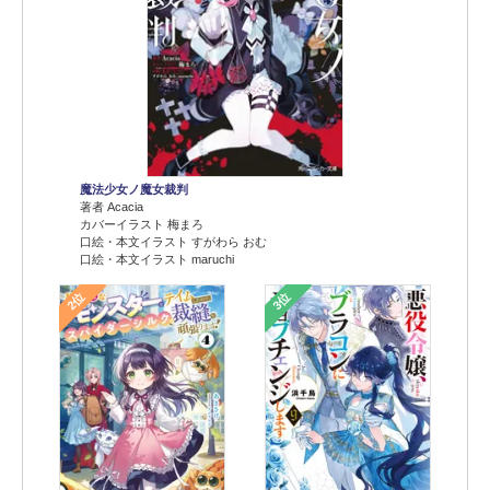
魔法少女ノ魔女裁判
著者 Acacia
カバーイラスト 梅まろ
口絵・本文イラスト すがわら おむ
口絵・本文イラスト maruchi
2位
3位