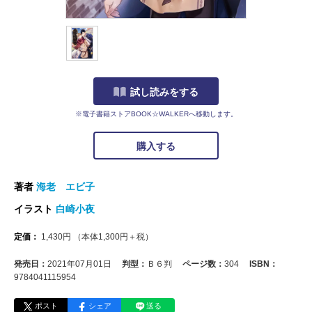
試し読みをする
※電子書籍ストアBOOK☆WALKERへ移動します。
購入する
著者
海老 エビ子
イラスト
白崎小夜
定価：
1,430
円
（本体
1,300
円＋税）
発売日：
2021年07月01日
判型：
Ｂ６判
ページ数：
304
ISBN：
9784041115954
ポスト
シェア
送る