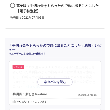
電子版：手切れ金をもらったので旅に出ることにした
【電子特別版】
発売日：2021年07月01日
「手切れ金をもらったので旅に出ることにした」感想・レビ
ュー
※ユーザーによる個人の感想です
エロス度★★★★★ジオ×レイル♡魔王を倒し勇
者となった幼馴染みからの執着や独占欲の重強さが素晴ら
しく、白崎先生が描くジオとレイルのイケメンさが最高！
ジオにとってレイルの存在が全てであり、最初塩対応かと
思った
…続きを読む
黎明卿：新しきtakahiro
2021年08月04日
75
人がナイス！しています