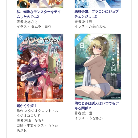
悪役令嬢、ブラコンにジョブ
私、蜘蛛なモンスターをテイ
チェンジし…2
ムしたので…2
著者 浜千鳥
著者 あきさけ
イラスト 八美☆わん
イラスト タムラ ヨウ
4位
5位
幼なじみは誘えばいつでもデ
超かぐや姫！
キる関係２
原作 スタジオクロマト・ス
著者 鏡 遊
タジオコロリド
イラスト うなさか
著者 桐山 なると
口絵・本文イラスト うらた
あさお