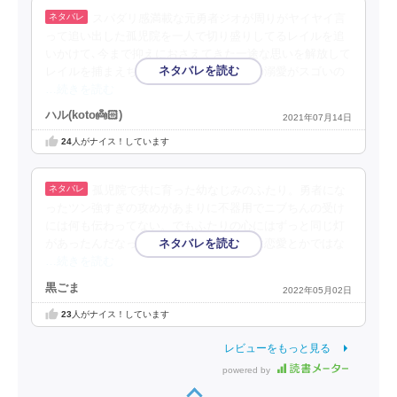
スパダリ感満載な元勇者ジオが周りがヤイヤイ言
って追い出した孤児院を一人で切り盛りしてるレイルを追
いかけて､今まで抑えにおさえてきた一途な思いを解放して
レイルを捕まえちゃう♡そこからのジオの溺愛がスゴいの
…続きを読む
ハル(koto👼🏻‎)
2021年07月14日
24
人がナイス！しています
孤児院で共に育った幼なじみのふたり。勇者にな
ったツン強すぎの攻めがあまりに不器用でニブちんの受け
には何も伝わってない。でもふたりの心にはずっと同じ灯
があったんだなってわかってくる。それは恋愛とかではな
…続きを読む
黒ごま
2022年05月02日
23
人がナイス！しています
レビューをもっと見る
powered by