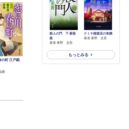
殺人の門 下 新装
ナミヤ雑貨店の奇蹟
版
著者 東野 圭吾
著者 東野 圭吾
もっとみる
春の町 江戸戯
知雄