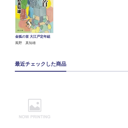
金狐の首 大江戸定年組
風野 真知雄
最近チェックした商品