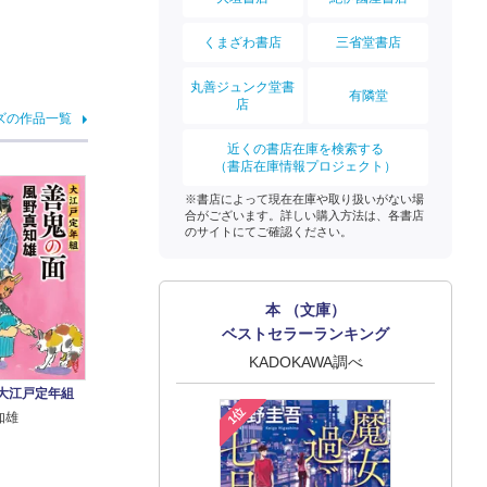
くまざわ書店
三省堂書店
丸善ジュンク堂書
有隣堂
店
ズの作品一覧
近くの書店在庫を検索する
（書店在庫情報プロジェクト）
※書店によって現在在庫や取り扱いがない場
合がございます。詳しい購入方法は、各書店
のサイトにてご確認ください。
本 （文庫）
ベストセラーランキング
KADOKAWA調べ
 大江戸定年組
1位
知雄