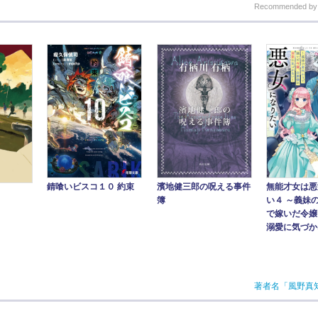
Recommended b
錆喰いビスコ１０ 約束
濱地健三郎の呪える事件
無能才女は悪
簿
い４ ～義妹
で嫁いだ令嬢
溺愛に気づかな
著者名「風野真