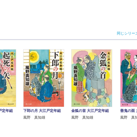
同じシリー
戸定年組
下郎の月 大江戸定年組
金狐の首 大江戸定年組
善鬼の面
風野 真知雄
風野 真知雄
風野 真