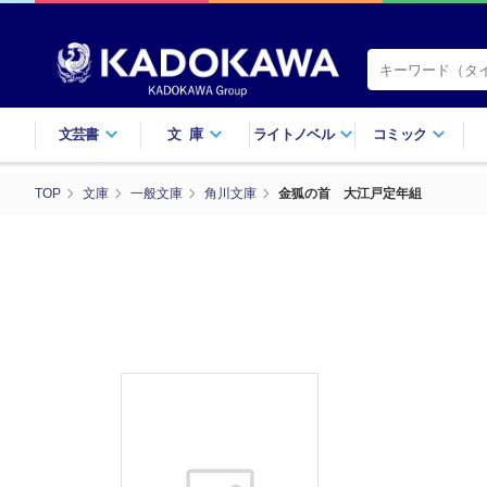
文芸書
文庫
ライトノベル
コミック
TOP
文庫
一般文庫
角川文庫
金狐の首 大江戸定年組