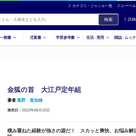
カテゴリ・ジャンル一覧
レーベル
検索
詳細
一般書
児童書
学習参考書
生活
実用
雑誌
ムック
・
・
金狐の首 大江戸定年組
著者
風野 真知雄
発売日：
2022年06月10日
積み重ねた経験が強さの源だ！ スカッと爽快、お悩み解