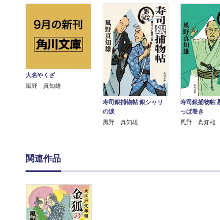
大名やくざ
風野 真知雄
寿司銀捕物帖 銀シャリ
寿司銀捕物帖 
の涙
っぱ巻き
風野 真知雄
風野 真知雄
関連作品