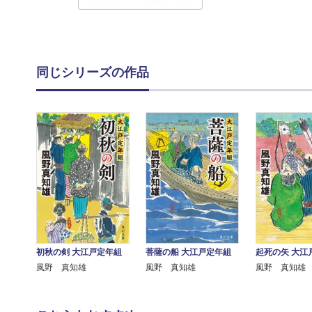
同じシリーズの作品
初秋の剣 大江戸定年組
菩薩の船 大江戸定年組
起死の矢 大江
風野 真知雄
風野 真知雄
風野 真知雄