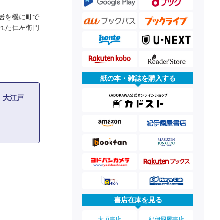
居を機に町で
れた仁左衛門
紙の本・雑誌を購入する
 大江戸
書店在庫を見る
大垣書店
紀伊國屋書店