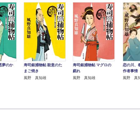
悪夢のか
寿司銀捕物帖 殺意のた
寿司銀捕物帖 マグロの
恋の川、
まご焼き
戯れ
作者事情
風野 真知雄
風野 真知雄
風野 真