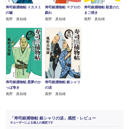
寿司銀捕物帖 イカスミ
寿司銀捕物帖 マグロの
寿司銀捕物帖 殺意のた
の嘘
戯れ
まご焼き
風野 真知雄
風野 真知雄
風野 真知雄
寿司銀捕物帖 悪夢のか
寿司銀捕物帖 銀シャリ
っぱ巻き
の涙
風野 真知雄
風野 真知雄
「寿司銀捕物帖 銀シャリの涙」感想・レビュー
※ユーザーによる個人の感想です