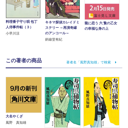
料理番子守り唄 包丁
キネマ探偵カレイドミ
龍に恋う 六 贄の乙女
人侍事件帖（３）
ステリー ～再演奇縁
の幸福な身の上
のアンコール～
小早川涼
斜線堂有紀
この著者の商品
著者名「風野真知雄」で検索
大名やくざ
風野 真知雄