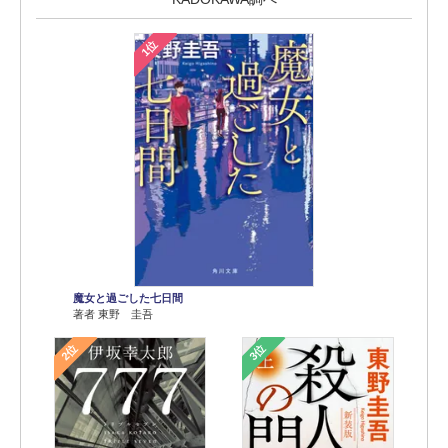
1位
魔女と過ごした七日間
著者 東野 圭吾
2位
3位