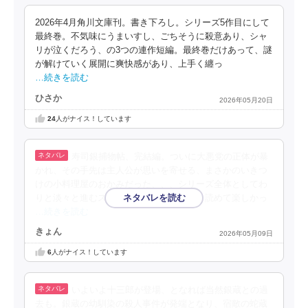
2026年4月角川文庫刊。書き下ろし。シリーズ5作目にして
最終巻。不気味にうまいすし、ごちそうに殺意あり、シャ
リが泣くだろう、の3つの連作短編。最終巻だけあって、謎
が解けていく展開に爽快感があり、上手く纏っ
…続きを読む
ひさか
2026年05月20日
24
人がナイス！しています
寿司銀捕物帖、完結編。ついに大悪党の正体が暴
かれ、その手先は主人公が思いを寄せる、まさかのいきつ
けの小料理屋のおかみだった、、、シリーズ全体としてわ
りと淡々と進むストーリーでしたが、軽く読めて楽しかっ
…続きを読む
きょん
2026年05月09日
6
人がナイス！しています
いよいよ十三郎が登場、となれば当然銀蔵との過
去も。銀蔵の幼馴染の殺人事件が発端となり、宿敵の蛇蔵