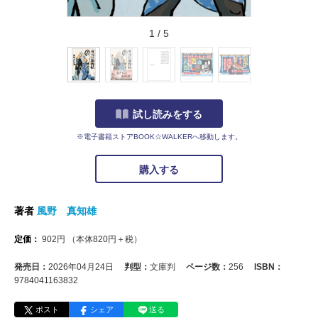
1
/
5
試し読みをする
※電子書籍ストアBOOK☆WALKERへ移動します。
購入する
著者
風野 真知雄
定価：
902
円
（本体
820
円＋税）
発売日：
2026年04月24日
判型：
文庫判
ページ数：
256
ISBN：
9784041163832
ポスト
シェア
送る