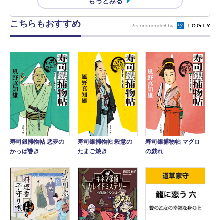
もっとみる
こちらもおすすめ
Recommended by
寿司銀捕物帖 悪夢の
寿司銀捕物帖 殺意の
寿司銀捕物帖 マグロ
かっぱ巻き
たまご焼き
の戯れ