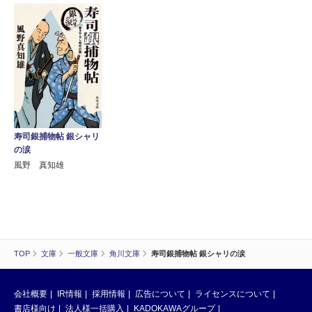
寿司銀捕物帖 銀シャリ
の涙
風野 真知雄
TOP
文庫
一般文庫
角川文庫
寿司銀捕物帖 銀シャリの涙
会社概要
IR情報
採用情報
広告について
ライセンスについて
書店様向け
法人様一括購入
KADOKAWAグループ