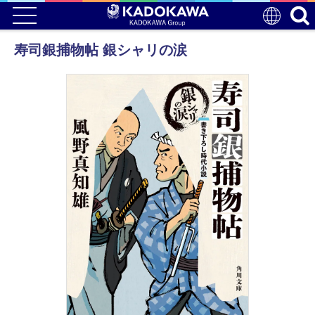
寿司銀捕物帖 銀シャリの涙