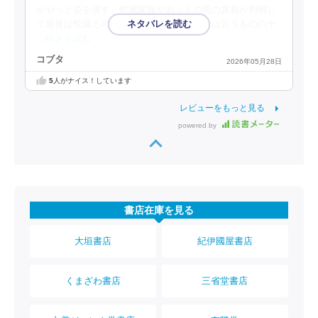
がやっと姿を現す。蛇蔵家族やおふくの死の真相が判明し
て最後は蛇蔵との一騎打ち。本書で完結とは言うものの十
…続きを読む
コブタ
2026年05月28日
5
人がナイス！しています
レビューをもっと見る
powered by
書店在庫を見る
大垣書店
紀伊國屋書店
くまざわ書店
三省堂書店