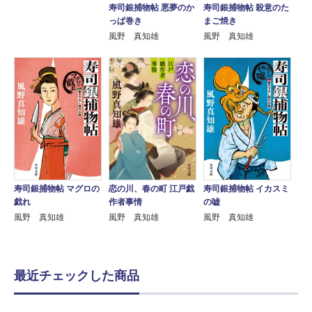
寿司銀捕物帖 悪夢のか
寿司銀捕物帖 殺意のた
っぱ巻き
まご焼き
風野 真知雄
風野 真知雄
寿司銀捕物帖 マグロの
恋の川、春の町 江戸戯
寿司銀捕物帖 イカスミ
戯れ
作者事情
の嘘
風野 真知雄
風野 真知雄
風野 真知雄
最近チェックした商品