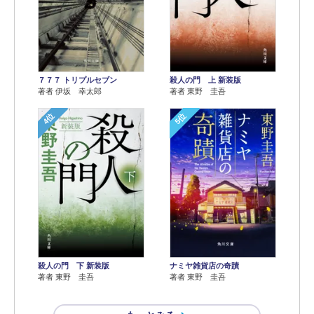
７７７ トリプルセブン
殺人の門 上 新装版
著者 伊坂 幸太郎
著者 東野 圭吾
4位
5位
殺人の門 下 新装版
ナミヤ雑貨店の奇蹟
著者 東野 圭吾
著者 東野 圭吾