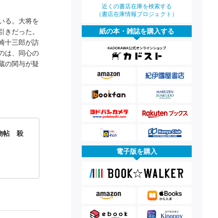
近くの書店在庫を検索する
（書店在庫情報プロジェクト）
いる。大将を
紙の本・雑誌を購入する
引きだった。
崎十三郎が訪
のは、同心の
蔵の関与が疑
物帖 殺
電子版を購入