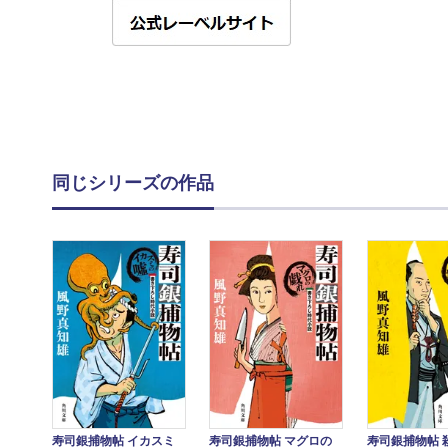
同じシリーズの作品
寿司銀捕物帖 イカスミ
寿司銀捕物帖 マグロの
寿司銀捕物帖 