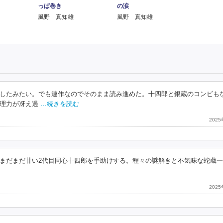
っぱ巻き
の涙
風野 真知雄
風野 真知雄
したみたい。でも連作なのでそのまま読み進めた。十四郎と銀蔵のコンビも
理力が冴え過
…続きを読む
202
まだまだ甘い2代目同心十四郎を手助けする。程々の謎解きと不気味な蛇蔵
202