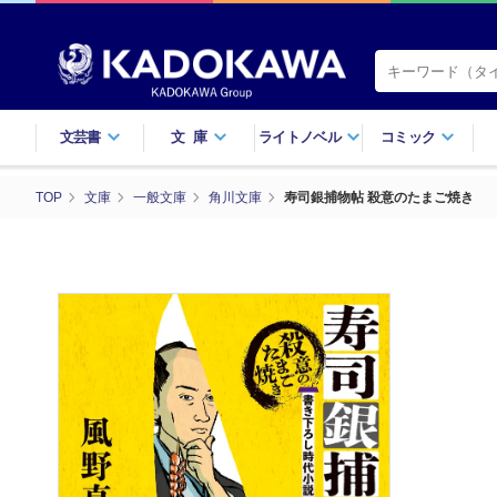
文芸書
文庫
ライトノベル
コミック
TOP
文庫
一般文庫
角川文庫
寿司銀捕物帖 殺意のたまご焼き