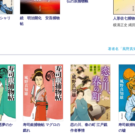
仏の辰捕物帳
銀シャリ
続 明治開化 安吾捕物
人形佐七捕物
帖
横溝正史 縄
著者名「風野真
悪夢のか
寿司銀捕物帖 マグロの
恋の川、春の町 江戸戯
寿司銀捕
戯れ
作者事情
の嘘