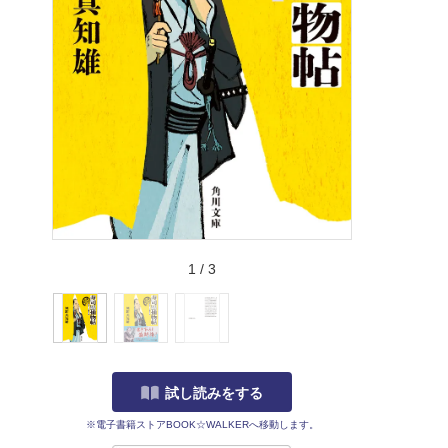
1
/
3
試し読みをする
※電子書籍ストアBOOK☆WALKERへ移動します。