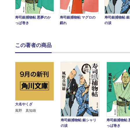
寿司銀捕物帖 悪夢のか
寿司銀捕物帖 マグロの
寿司銀捕物帖 
っぱ巻き
戯れ
の涙
この著者の商品
大名やくざ
風野 真知雄
寿司銀捕物帖 銀シャリ
寿司銀捕物帖 
の涙
っぱ巻き