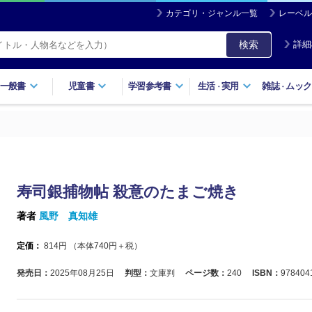
カテゴリ・ジャンル一覧
レーベル
検索
詳細
一般書
児童書
学習参考書
生活
実用
雑誌
ムック
・
・
寿司銀捕物帖 殺意のたまご焼き
著者
風野 真知雄
定価：
814
円 （本体
740
円＋税）
発売日：
2025年08月25日
判型：
文庫判
ページ数：
240
ISBN：
978404