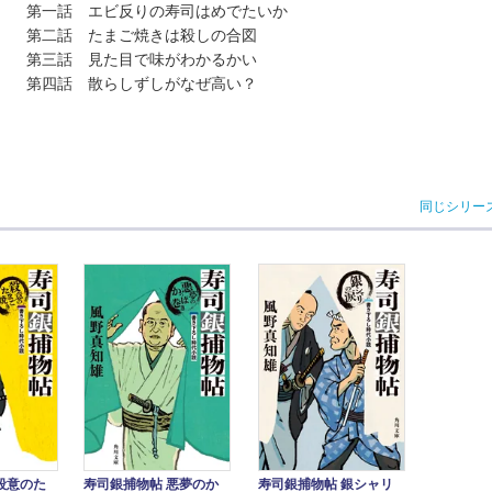
第一話 エビ反りの寿司はめでたいか
第二話 たまご焼きは殺しの合図
第三話 見た目で味がわかるかい
第四話 散らしずしがなぜ高い？
同じシリー
殺意のた
寿司銀捕物帖 悪夢のか
寿司銀捕物帖 銀シャリ