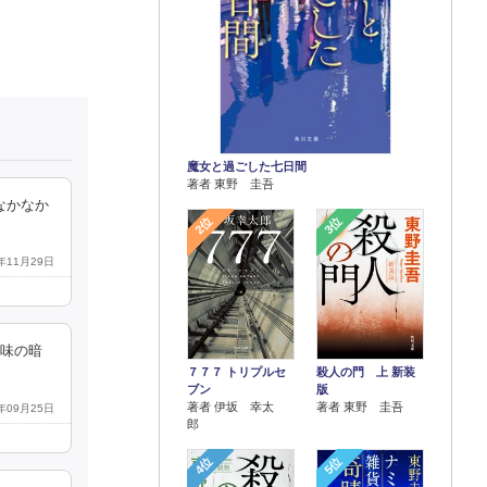
魔女と過ごした七日間
著者 東野 圭吾
なかなか
2位
3位
5年11月29日
一味の暗
７７７ トリプルセ
殺人の門 上 新装
ブン
版
著者 伊坂 幸太
著者 東野 圭吾
5年09月25日
郎
4位
5位