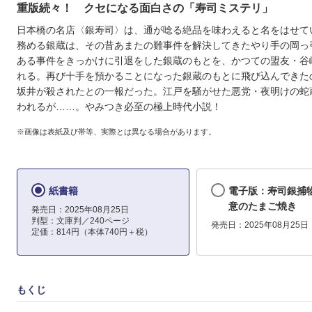
重版続々！ クセになる面白さの「寿司ミステリ」
日本橋の名店〈銀寿司〉は、通が唸る絶品を味わえると名をはせて
務める銀蔵は、その昔あまたの難事件を解決してきたやり手の岡っ
ある事件をきっかけに引退をした銀蔵のもとを、かつての盟友・谷
れる。再び十手を預かることになった銀蔵のもとに飛び込んできた
坂井が殺されたとの一報だった。江戸を騒がせた悪党・夜明けの蛇
われるが……。やみつき必至の極上時代小説！
※画像は表紙及び帯等、実際とは異なる場合があります。
紙書籍
電子版：寿司銀捕
意のたまご焼き
発売日：2025年08月25日
判型：文庫判／240ページ
発売日：2025年08月25日
定価：814円（本体740円＋税）
もくじ