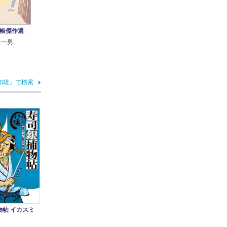
帳傑作選
田一男
知雄」で検索
物帖 イカスミ