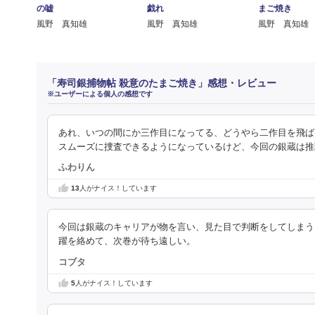
の嘘
戯れ
まご焼き
風野 真知雄
風野 真知雄
風野 真知雄
「寿司銀捕物帖 殺意のたまご焼き」感想・レビュー
※ユーザーによる個人の感想です
あれ、いつの間にか三作目になってる、どうやら二作目を飛ば
スムーズに捜査できるようになっているけど、今回の銀蔵は推
ふわりん
13
人がナイス！しています
今回は銀蔵のキャリアが物を言い、見た目で判断をしてしまう
躍を絡めて、次巻が待ち遠しい。
コブタ
5
人がナイス！しています