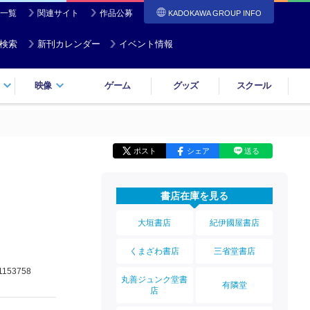
一覧
関連サイト
作品公募
KADOKAWA GROUP INFO
検索
新刊カレンダー
イベント情報
映像
ゲーム
グッズ
スクール
ポスト
シェア
送る
書店在庫を見る
大垣書店
紀伊國屋書店
くまざわ書店
三省堂書店
1153758
丸善ジュンク堂書
有隣堂
店