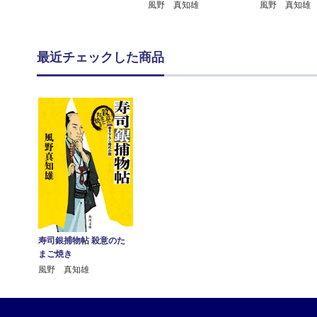
風野 真知雄
風野 真知雄
最近チェックした商品
寿司銀捕物帖 殺意のた
まご焼き
風野 真知雄