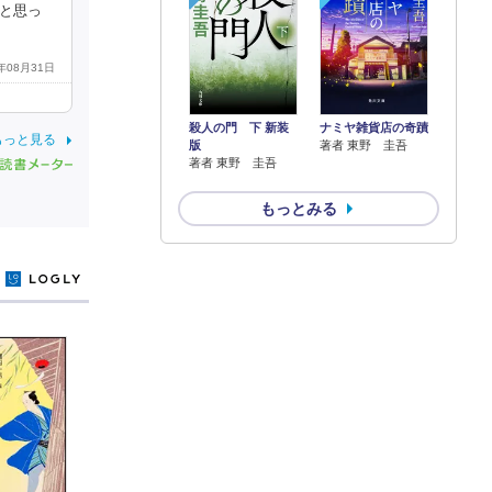
。と思っ
5年08月31日
殺人の門 下 新装
ナミヤ雑貨店の奇蹟
もっと見る
版
著者 東野 圭吾
著者 東野 圭吾
もっとみる
y