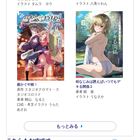
イラスト 八美☆わん
イラスト タムラ ヨウ
4位
5位
幼なじみは誘えばいつでもデ
超かぐや姫！
キる関係２
原作 スタジオクロマト・ス
著者 鏡 遊
タジオコロリド
イラスト うなさか
著者 桐山 なると
口絵・本文イラスト うらた
あさお
もっとみる