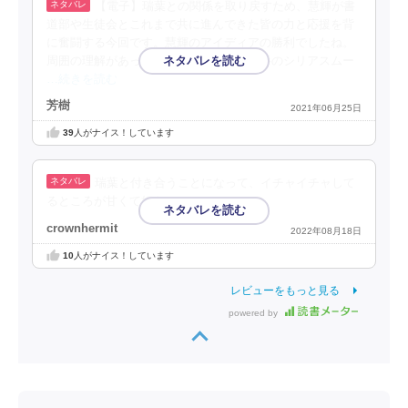
【電子】瑞葉との関係を取り戻すため、慧輝が書
道部や生徒会とこれまで共に進んできた皆の力と応援を背
に奮闘する今回です。慧輝のアイディアの勝利でしたね。
周囲の理解があって本当に良かった。前半のシリアスムー
…続きを読む
芳樹
2021年06月25日
39
人がナイス！しています
瑞葉と付き合うことになって、イチャイチャして
るところが甘くて好き。
crownhermit
2022年08月18日
10
人がナイス！しています
レビューをもっと見る
powered by