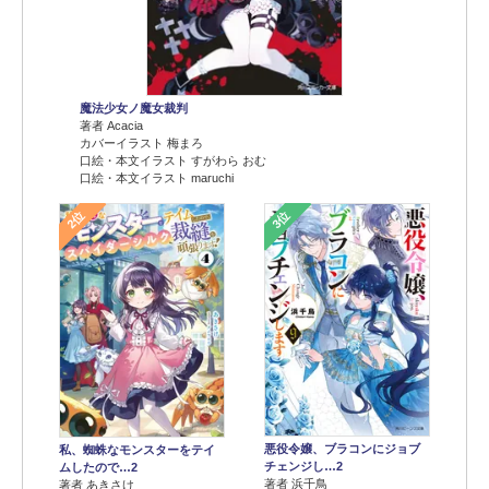
魔法少女ノ魔女裁判
著者 Acacia
カバーイラスト 梅まろ
口絵・本文イラスト すがわら おむ
口絵・本文イラスト maruchi
2位
3位
悪役令嬢、ブラコンにジョブ
私、蜘蛛なモンスターをテイ
チェンジし…2
ムしたので…2
著者 浜千鳥
著者 あきさけ