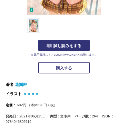
試し読みをする
※電子書籍ストアBOOK☆WALKERへ移動します。
購入する
著者
花間燈
イラスト
ｓｕｎｅ
定価：
682
円
（本体
620
円＋税）
発売日：
2021年06月25日
判型：
文庫判
ページ数：
264
ISBN：
9784046805119