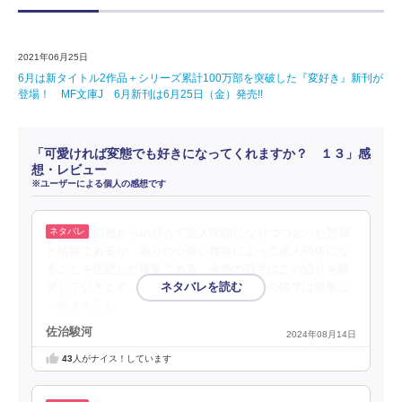
2021年06月25日
6月は新タイトル2作品＋シリーズ累計100万部を突破した『変好き』新刊が
登場！ MF文庫J 6月新刊は6月25日（金）発売!!
「可愛ければ変態でも好きになってくれますか？ １３」感
想・レビュー
※ユーザーによる個人の感想です
前巻からの続きで恋人関係になりつつあった慧輝
と瑞葉であるが、周りの心無い揶揄によって恋人関係にな
ることを拒絶した瑞葉である。今巻の前半はこの辺りを解
決していきます。周りからも認められた後の後半は無事に
…続きを読む
佐治駿河
2024年08月14日
43
人がナイス！しています