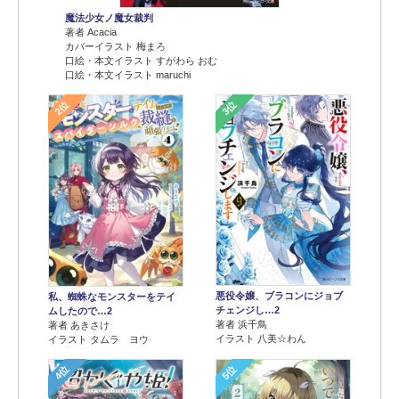
魔法少女ノ魔女裁判
著者 Acacia
カバーイラスト 梅まろ
口絵・本文イラスト すがわら おむ
口絵・本文イラスト maruchi
2位
3位
悪役令嬢、ブラコンにジョブ
私、蜘蛛なモンスターをテイ
チェンジし…2
ムしたので…2
著者 浜千鳥
著者 あきさけ
イラスト 八美☆わん
イラスト タムラ ヨウ
4位
5位