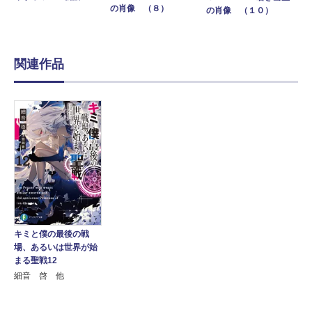
の肖像 （８）
の肖像 （１０）
関連作品
キミと僕の最後の戦
場、あるいは世界が始
まる聖戦12
細音 啓 他