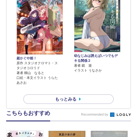
幼なじみは誘えばいつでもデ
超かぐや姫！
キる関係２
原作 スタジオクロマト・ス
著者 鏡 遊
タジオコロリド
イラスト うなさか
著者 桐山 なると
口絵・本文イラスト うらた
あさお
もっとみる
こちらもおすすめ
Recommended by