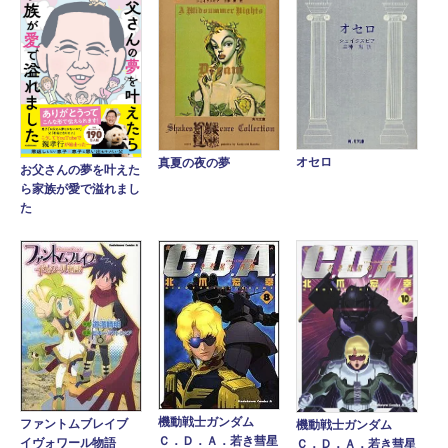
オセロ
真夏の夜の夢
お父さんの夢を叶えた
ら家族が愛で溢れまし
た
機動戦士ガンダム
ファントムブレイブ
機動戦士ガンダム
Ｃ．Ｄ．Ａ．若き彗星
イヴォワール物語
Ｃ．Ｄ．Ａ．若き彗星