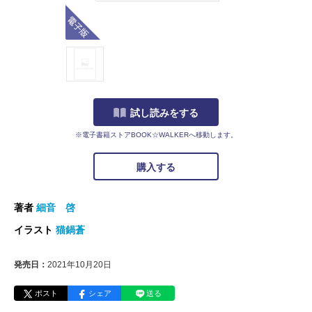
電子版
試し読みをする
※電子書籍ストアBOOK☆WALKERへ移動します。
購入する
著者
細音 啓
イラスト
猫鍋蒼
発売日：
2021年10月20日
ポスト
シェア
送る