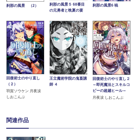
刹那の風景５ 68番目
刹那の風景6 暁
刹那の風景 （2）
の元勇者と晩夏の宴
回復術士のやり直し
王立魔術学院の鬼畜講
回復術士のやり直し２
（２）
師 ４
～即死魔法とスキルコ
ピーの超越ヒール～
羽賀ソウケン 月夜涙
しおこんぶ
月夜涙 しおこんぶ
関連作品