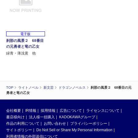
電子版
刹那の風景２ 68番目
の元勇者と竜の乙女
緑青・薄浅黄 他
TOP
ライトノベル
新文芸
ドラゴンノベルス
刹那の風景２ 68番目の元
勇者と竜の乙女
会社概要
IR情報
採用情報
広告について
ライセンスについて
書店様向け
法人様一括購入
KADOKAWAグループ
作品の利用について
お問い合わせ
プライバシーポリシー
サイトポリシー
Do Not Sell or Share My Personal Information
利用者情報の外部送信について