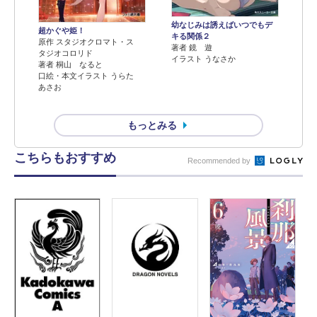
幼なじみは誘えばいつでもデ
超かぐや姫！
キる関係２
原作 スタジオクロマト・ス
著者 鏡 遊
タジオコロリド
イラスト うなさか
著者 桐山 なると
口絵・本文イラスト うらた
あさお
もっとみる
こちらもおすすめ
Recommended by