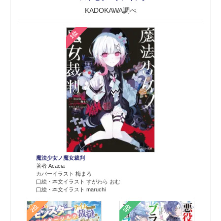
KADOKAWA調べ
1位
魔法少女ノ魔女裁判
著者 Acacia
カバーイラスト 梅まろ
口絵・本文イラスト すがわら おむ
口絵・本文イラスト maruchi
2位
3位