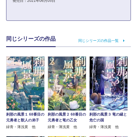
発売日：2021年06月05日
同じシリーズの作品
同じシリーズの作品一覧
刹那の風景３ 竜の縁と
刹那の風景１ 68番目の
刹那の風景２ 68番目の
危亡の国
元勇者と獣人の弟子
元勇者と竜の乙女
緑青・薄浅黄 他
緑青・薄浅黄 他
緑青・薄浅黄 他