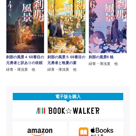
刹那の風景４ 68番目の
刹那の風景6 暁
刹那の風景５ 68番目の
元勇者と訳ありの依頼
元勇者と晩夏の宴
緑青・薄浅黄 他
緑青・薄浅黄 他
緑青・薄浅黄 他
電子版を購入