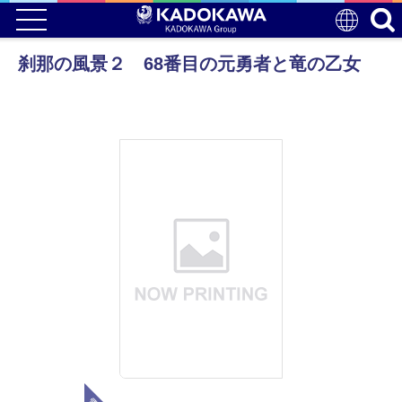
刹那の風景２ 68番目の元勇者と竜の乙女
電子版