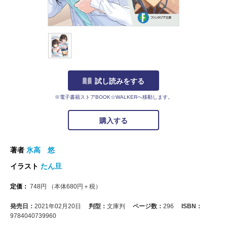
試し読みをする
※電子書籍ストアBOOK☆WALKERへ移動します。
購入する
著者
氷高 悠
イラスト
たん旦
定価：
748
円
（本体
680
円＋税）
発売日：
2021年02月20日
判型：
文庫判
ページ数：
296
ISBN：
9784040739960