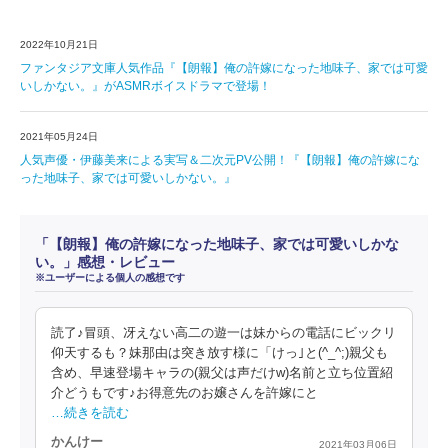
2022年10月21日
ファンタジア文庫人気作品『【朗報】俺の許嫁になった地味子、家では可愛
いしかない。』がASMRボイスドラマで登場！
2021年05月24日
人気声優・伊藤美来による実写＆二次元PV公開！『【朗報】俺の許嫁にな
った地味子、家では可愛いしかない。』
「【朗報】俺の許嫁になった地味子、家では可愛いしかな
い。」感想・レビュー
※ユーザーによる個人の感想です
読了♪冒頭、冴えない高二の遊一は妹からの電話にビックリ
仰天するも？妹那由は突き放す様に「けっ｣と(^_^;)親父も
含め、早速登場キャラの(親父は声だけw)名前と立ち位置紹
介どうもです♪お得意先のお嬢さんを許嫁にと
…続きを読む
かんけー
2021年03月06日