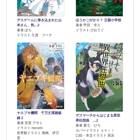
デスゲームに巻き込まれた山
ほうかごがかり７ 立穎小学校
本さん、気…2
著者 甲田 学人
著者 ぽち
イラスト ぴおてぐ
イラスト 久賀 フーナ
4位
5位
ヤエブキ機関 千万丈塔踏破
デスマーチからはじまる異世
録２
界狂想曲 …2
著者 安里 アサト
著者 愛七 ひろ
イラスト necomi
カバーイラスト ｓｈｒｉ
世界観イラスト 尾崎 伊万
口絵・本文イラスト 長浜
里