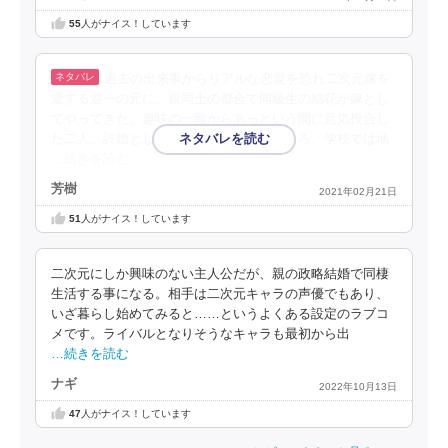
55
人がナイス！しています
過去の出来事からリアルな恋愛を恐れ二次元嫁を
愛する遊一の元に、親同士の都合で同級生の結花が嫁とし
てやってきた。趣味の一致からあっという間に意気投合し
た二人。許婚として同棲生活を始めたところ、学校では地
…続きを読む
芳樹
2021年02月21日
51
人がナイス！しています
二次元にしか興味のない主人公だが、親の政略結婚で同棲
生活する事になる。相手は二次元キャラの声優でもあり、
いざ暮らし始めてみると……というよくある設定のラブコ
メです。ライバルとなりそうなキャラも最初から出
…続きを読む
ナギ
2022年10月13日
47
人がナイス！しています