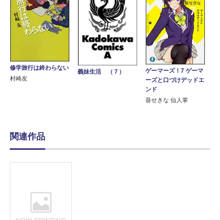
修学旅行は終わらない
ゲーマーズ！7 ゲーマ
義妹生活 （７）
村崎友
ーズと口づけデッドエ
ンド
葵せきな 仙人掌
関連作品