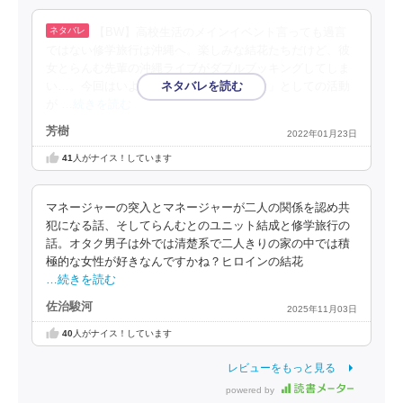
【BW】高校生活のメインイベント言っても過言
ではない修学旅行は沖縄へ。楽しみな結花たちだけど、彼
女とらんむ先輩の沖縄ライブがダブルブッキングしてしま
い…。今回はいよいよ結花の声優「ゆうな」としての活動
が
…続きを読む
芳樹
2022年01月23日
41
人がナイス！しています
マネージャーの突入とマネージャーが二人の関係を認め共
犯になる話、そしてらんむとのユニット結成と修学旅行の
話。オタク男子は外では清楚系で二人きりの家の中では積
極的な女性が好きなんですかね？ヒロインの結花
…続きを読む
佐治駿河
2025年11月03日
40
人がナイス！しています
レビューをもっと見る
powered by