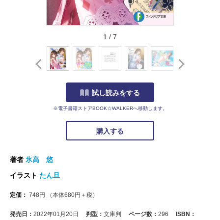
1
/
7
試し読みをする
※電子書籍ストアBOOK☆WALKERへ移動します。
購入する
著者
氷高 悠
イラスト
たん旦
定価：
748
円
（本体
680
円＋税）
発売日：
2022年01月20日
判型：
文庫判
ページ数：
296
ISBN：