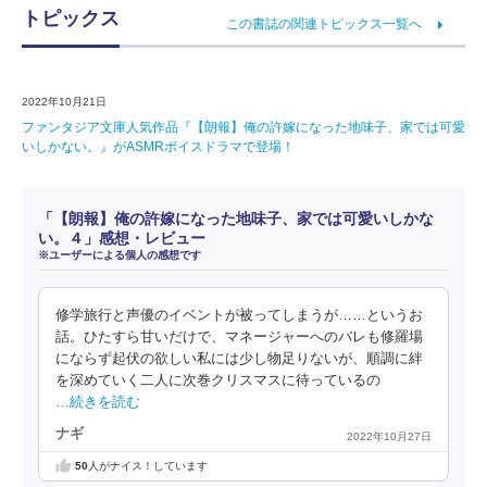
トピックス
この書誌の関連トピックス一覧へ
2022年10月21日
ファンタジア文庫人気作品『【朗報】俺の許嫁になった地味子、家では可愛
いしかない。』がASMRボイスドラマで登場！
「【朗報】俺の許嫁になった地味子、家では可愛いしかな
い。４」感想・レビュー
※ユーザーによる個人の感想です
修学旅行と声優のイベントが被ってしまうが……というお
話。ひたすら甘いだけで、マネージャーへのバレも修羅場
にならず起伏の欲しい私には少し物足りないが、順調に絆
を深めていく二人に次巻クリスマスに待っているの
…続きを読む
ナギ
2022年10月27日
50
人がナイス！しています