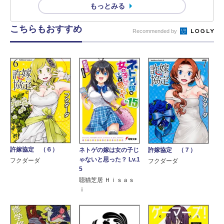
もっとみる
こちらもおすすめ
Recommended by
許嫁協定 （６）
ネトゲの嫁は女の子じ
許嫁協定 （７）
ゃないと思った？ Lv.1
フクダーダ
フクダーダ
5
聴猫芝居 Ｈｉｓａｓ
ｉ