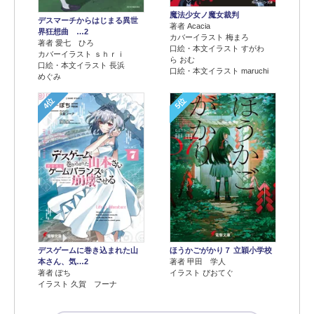
魔法少女ノ魔女裁判
デスマーチからはじまる異世
著者 Acacia
界狂想曲 …2
カバーイラスト 梅まろ
著者 愛七 ひろ
口絵・本文イラスト すがわ
カバーイラスト ｓｈｒｉ
ら おむ
口絵・本文イラスト 長浜
口絵・本文イラスト maruchi
めぐみ
4位
5位
デスゲームに巻き込まれた山
ほうかごがかり７ 立穎小学校
本さん、気…2
著者 甲田 学人
著者 ぽち
イラスト ぴおてぐ
イラスト 久賀 フーナ