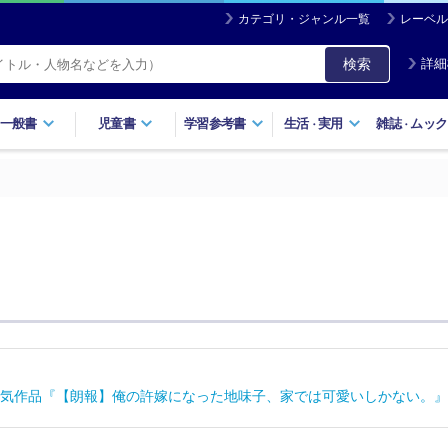
カテゴリ・ジャンル一覧
レーベル
検索
詳細
一般書
児童書
学習参考書
生活
実用
雑誌
ムック
・
・
気作品『【朗報】俺の許嫁になった地味子、家では可愛いしかない。』