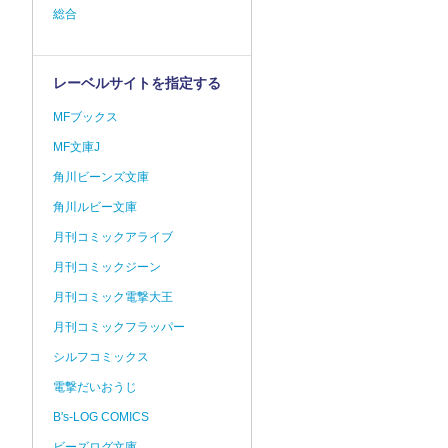
総合
レーベルサイトを指定する
MFブックス
MF文庫J
角川ビーンズ文庫
角川ルビー文庫
月刊コミックアライブ
月刊コミックジーン
月刊コミック電撃大王
月刊コミックフラッパー
シルフコミックス
電撃だいおうじ
B's-LOG COMICS
ビーズログ文庫