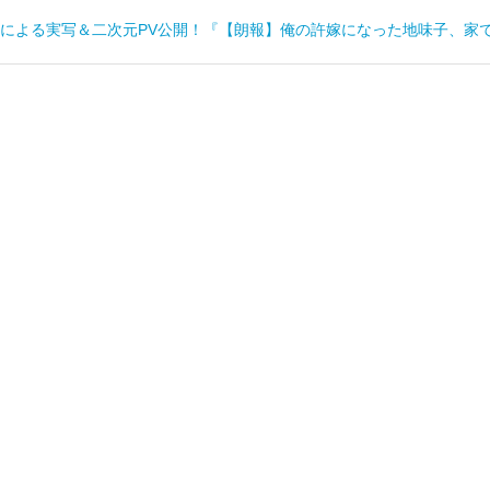
による実写＆二次元PV公開！『【朗報】俺の許嫁になった地味子、家