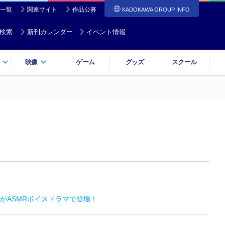
一覧
関連サイト
作品公募
KADOKAWA GROUP INFO
検索
新刊カレンダー
イベント情報
映像
ゲーム
グッズ
スクール
がASMRボイスドラマで登場！