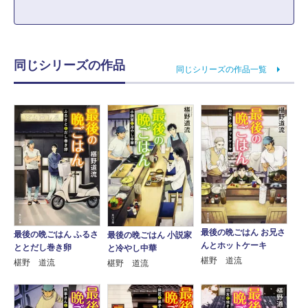
同じシリーズの作品
同じシリーズの作品一覧
最後の晩ごはん お兄さ
最後の晩ごはん ふるさ
最後の晩ごはん 小説家
んとホットケーキ
ととだし巻き卵
と冷やし中華
椹野 道流
椹野 道流
椹野 道流