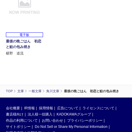
電子版
最後の晩ごはん 初恋
と鮭の包み焼き
椹野 道流
TOP
文庫
一般文庫
角川文庫
最後の晩ごはん 初恋と鮭の包み焼き
会社概要
IR情報
採用情報
広告について
ライセンスについて
書店様向け
法人様一括購入
KADOKAWAグループ
作品の利用について
お問い合わせ
プライバシーポリシー
サイトポリシー
Do Not Sell or Share My Personal Information