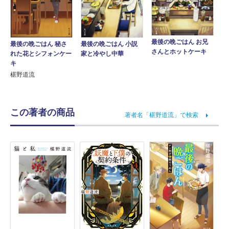
最後の晩ごはん お兄
最後の晩ごはん 秘さ
最後の晩ごはん 小説
さんとホットケーキ
れた花とシフォンケー
家と冷やし中華
キ
椹野道流
この著者の商品
著者名「椹野道流」で検索