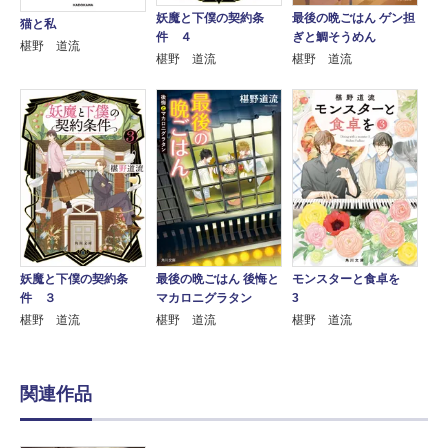
妖魔と下僕の契約条
最後の晩ごはん ゲン担
猫と私
件 ４
ぎと鯛そうめん
椹野 道流
椹野 道流
椹野 道流
妖魔と下僕の契約条
最後の晩ごはん 後悔と
モンスターと食卓を
件 ３
マカロニグラタン
3
椹野 道流
椹野 道流
椹野 道流
関連作品