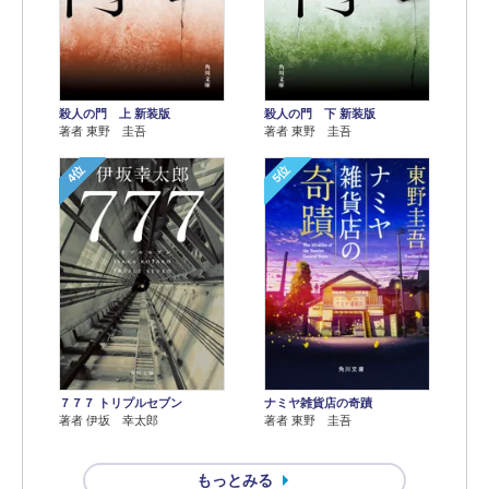
殺人の門 上 新装版
殺人の門 下 新装版
著者 東野 圭吾
著者 東野 圭吾
4位
5位
７７７ トリプルセブン
ナミヤ雑貨店の奇蹟
著者 伊坂 幸太郎
著者 東野 圭吾
もっとみる