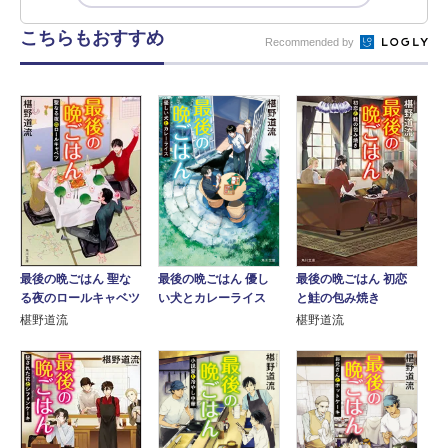
こちらもおすすめ
Recommended by
最後の晩ごはん 聖な
最後の晩ごはん 初恋
最後の晩ごはん 優し
る夜のロールキャベツ
と鮭の包み焼き
い犬とカレーライス
椹野道流
椹野道流