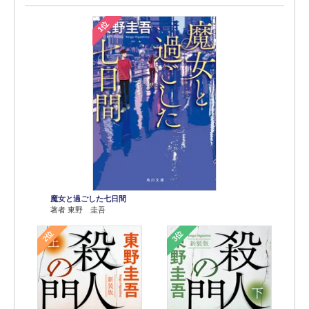
1位
魔女と過ごした七日間
著者 東野 圭吾
2位
3位