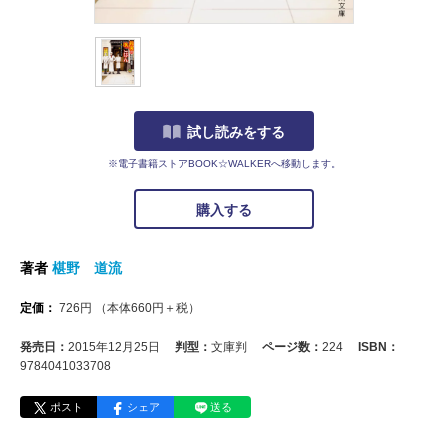
試し読みをする
※電子書籍ストアBOOK☆WALKERへ移動します。
購入する
著者
椹野 道流
定価：
726
円
（本体
660
円＋税）
発売日：
2015年12月25日
判型：
文庫判
ページ数：
224
ISBN：
9784041033708
ポスト
シェア
送る