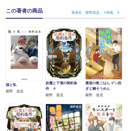
この著者の商品
著者名「椹野道流」で検索
妖魔と下僕の契約条
最後の晩ごはん ゲン担
猫と私
件 ４
ぎと鯛そうめん
椹野 道流
椹野 道流
椹野 道流