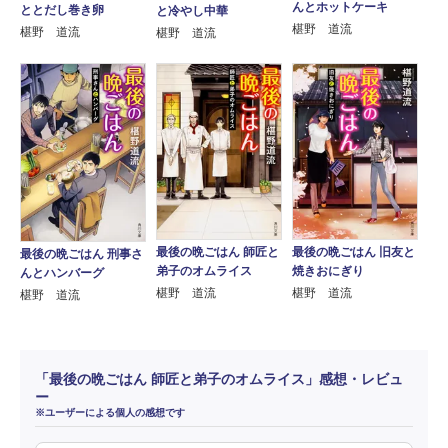
んとホットケーキ
ととだし巻き卵
と冷やし中華
椹野 道流
椹野 道流
椹野 道流
最後の晩ごはん 師匠と
最後の晩ごはん 旧友と
最後の晩ごはん 刑事さ
弟子のオムライス
焼きおにぎり
んとハンバーグ
椹野 道流
椹野 道流
椹野 道流
「最後の晩ごはん 師匠と弟子のオムライス」感想・レビュ
ー
※ユーザーによる個人の感想です