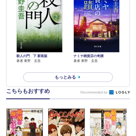
殺人の門 下 新装版
ナミヤ雑貨店の奇蹟
著者 東野 圭吾
著者 東野 圭吾
もっとみる
こちらもおすすめ
Recommended by