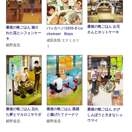
最後の晩ごはん お兄
最後の晩ごはん 秘さ
バッカーノ!1935-D Lu
さんとホットケーキ
れた花とシフォンケー
ckstreet Boys
キ
成田良悟 エナミカツ
椹野道流
ミ
最後の晩ごはん 忘れ
最後の晩ごはん 黒猫
最後の晩ごはん さび
た夢とマカロニサラダ
と揚げたてドーナツ
しんぼうと大きなシュ
ウマイ
椹野道流
椹野道流