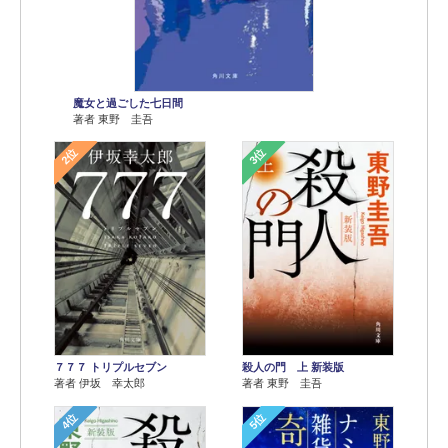
魔女と過ごした七日間
著者 東野 圭吾
2位
3位
７７７ トリプルセブン
殺人の門 上 新装版
著者 伊坂 幸太郎
著者 東野 圭吾
4位
5位