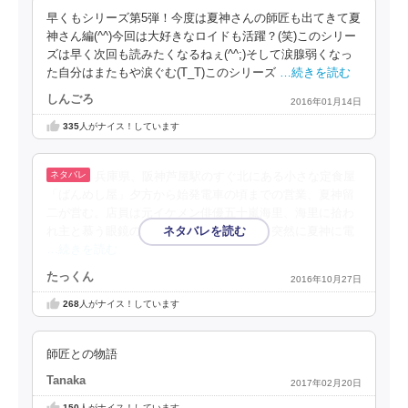
早くもシリーズ第5弾！今度は夏神さんの師匠も出てきて夏
神さん編(^^)今回は大好きなロイドも活躍？(笑)このシリー
ズは早く次回も読みたくなるねぇ(^^;)そして涙腺弱くなっ
た自分はまたもや涙ぐむ(T_T)このシリーズ
…続きを読む
しんごろ
2016年01月14日
335
人がナイス！しています
兵庫県、阪神芦屋駅のすぐ北にある小さな定食屋
「ばんめし屋」夕方から始発電車の頃までの営業、夏神留
二が営む。店員は元イケメン俳優五十嵐海里、海里に拾わ
れ主と慕う眼鏡の付喪神ロイド。ある日、突然に夏神に電
…続きを読む
たっくん
2016年10月27日
268
人がナイス！しています
師匠との物語
Tanaka
2017年02月20日
150
人がナイス！しています