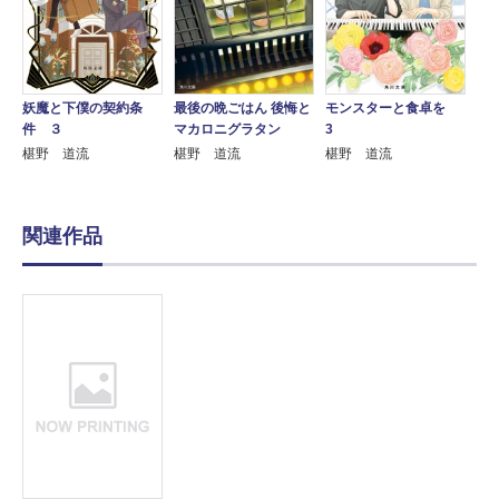
妖魔と下僕の契約条
最後の晩ごはん 後悔と
モンスターと食卓を
件 ３
マカロニグラタン
3
椹野 道流
椹野 道流
椹野 道流
関連作品