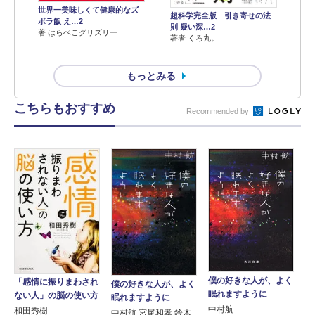
世界一美味しくて健康的なズ
超科学完全版 引き寄せの法
ボラ飯 え…2
則 疑い深…2
著 はらぺこグリズリー
著者 くろ丸。
もっとみる
こちらもおすすめ
Recommended by
僕の好きな人が、よく
「感情に振りまわされ
僕の好きな人が、よく
眠れますように
ない人」の脳の使い方
眠れますように
中村航
和田秀樹
中村航 宮尾和孝 鈴木