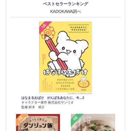
ベストセラーランキング
KADOKAWA調べ
1位
はなまるおばけ がんばるあなたに、今…2
キャラクター著作 株式会社サンリオ
監修 鈴木 裕介
2位
3位