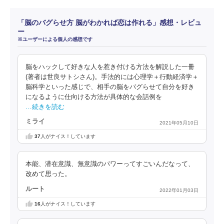
「脳のバグらせ方 脳がわかれば恋は作れる」感想・レビュ
ー
※ユーザーによる個人の感想です
脳をハックして好きな人を惹き付ける方法を解説した一冊
(著者は世良サトシさん)。手法的には心理学＋行動経済学＋
脳科学といった感じで、相手の脳をバグらせて自分を好き
になるように仕向ける方法が具体的な会話例を
…続きを読む
ミライ
2021年05月10日
37
人がナイス！しています
本能、潜在意識、無意識のパワーってすごいんだなって、
改めて思った。
ルート
2022年01月03日
16
人がナイス！しています