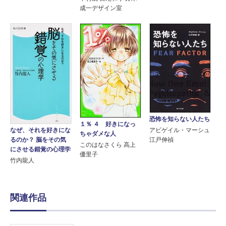
成一デザイン室
恐怖を知らない人たち
１％ ４ 好きになっ
なぜ、それを好きにな
アビゲイル・マーシュ
ちゃダメな人
るのか？ 脳をその気
江戸伸禎
このはなさくら 高上
にさせる錯覚の心理学
優里子
竹内龍人
関連作品