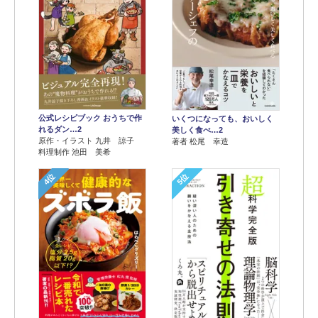
公式レシピブック おうちで作
いくつになっても、おいしく
れるダン…2
美しく食べ…2
原作・イラスト 九井 諒子
著者 松尾 幸造
料理制作 池田 美希
4位
5位