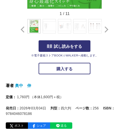
1
/
11
試し読みをする
※電子書籍ストアBOOK☆WALKERへ移動します。
購入する
著者
奥中 伸
定価：
1,760
円
（本体
1,600
円＋税）
発売日：
2026年03月04日
判型：
四六判
ページ数：
256
ISBN：
9784046078186
ポスト
シェア
送る