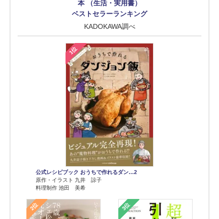
本 （生活・実用書）
ベストセラーランキング
KADOKAWA調べ
1位
公式レシピブック おうちで作れるダン…2
原作・イラスト 九井 諒子
料理制作 池田 美希
2位
3位