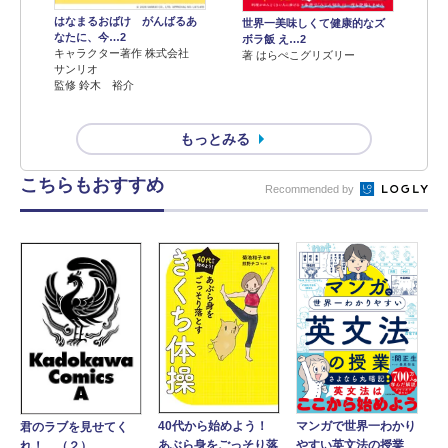
はなまるおばけ がんばるあ
世界一美味しくて健康的なズ
なたに、今…2
ボラ飯 え…2
キャラクター著作 株式会社
著 はらぺこグリズリー
サンリオ
監修 鈴木 裕介
もっとみる
こちらもおすすめ
Recommended by
40代から始めよう！
マンガで世界一わかり
君のラブを見せてく
あぶら身をごっそり落
やすい英文法の授業
れ！ （２）