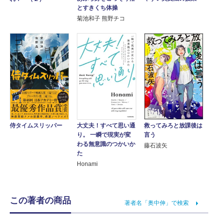
とすきくち体操
菊池和子 熊野チコ
救ってみろと放課後は
侍タイムスリッパー
大丈夫！すべて思い通
言う
り。 一瞬で現実が変
わる無意識のつかいか
藤石波矢
た
Honami
この著者の商品
著者名「奥中伸」で検索