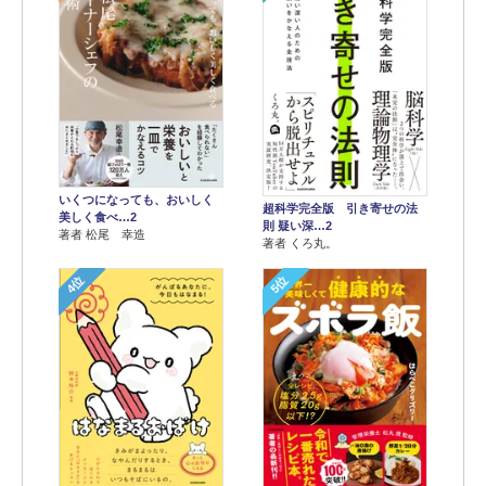
いくつになっても、おいしく
超科学完全版 引き寄せの法
美しく食べ…2
則 疑い深…2
著者 松尾 幸造
著者 くろ丸。
4位
5位