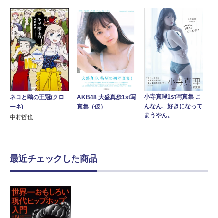
小寺真理1st写真集 こ
AKB48 大盛真歩1st写
ネコと鴎の王冠(クロ
んなん、好きになって
真集（仮）
ーネ)
まうやん。
中村哲也
最近チェックした商品