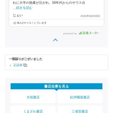
れに大半の熱量が注がれ、00年代からのサウス台
…続きを読む
じぇい
2026年08月08日
0
人がナイス！しています
powered by
一部誤りがございました
正誤表
書店在庫を見る
大垣書店
紀伊國屋書店
くまざわ書店
三省堂書店