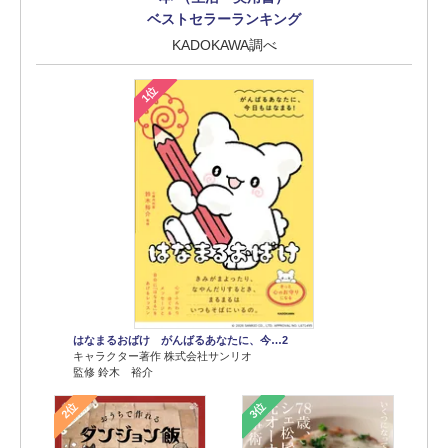
ベストセラーランキング
KADOKAWA調べ
1位
はなまるおばけ がんばるあなたに、今…2
キャラクター著作 株式会社サンリオ
監修 鈴木 裕介
2位
3位