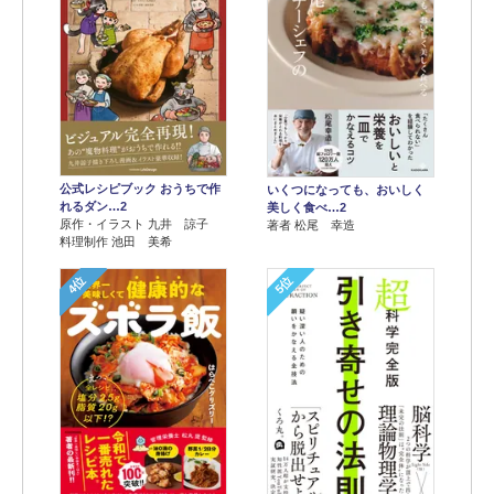
公式レシピブック おうちで作
いくつになっても、おいしく
れるダン…2
美しく食べ…2
原作・イラスト 九井 諒子
著者 松尾 幸造
料理制作 池田 美希
4位
5位