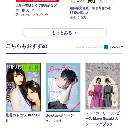
世界一美味しくて健康的なズ
超科学完全版 引き寄せの法
ボラ飯 え…2
則 疑い深…2
著 はらぺこグリズリー
著者 くろ丸。
もっとみる
こちらもおすすめ
Recommended by
レトロガーリーワンピ
別冊カドカワDirecT 0
BoyAge-ボヤージ
ース Mayo Suzuki の
5
ュ- vol.5
ソーイングブック