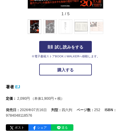
1
/
5
試し読みをする
※電子書籍ストアBOOK☆WALKERへ移動します。
購入する
著者
EJ
定価：
2,090
円
（本体
1,900
円＋税）
発売日：
2026年07月16日
判型：
四六判
ページ数：
252
ISBN：
9784048118576
ポスト
シェア
送る