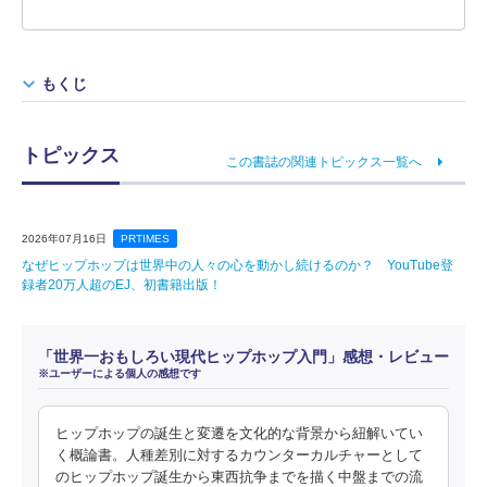
もくじ
トピックス
この書誌の関連トピックス一覧へ
2026年07月16日
PRTIMES
なぜヒップホップは世界中の人々の心を動かし続けるのか？ YouTube登
録者20万人超のEJ、初書籍出版！
「世界一おもしろい現代ヒップホップ入門」感想・レビュー
※ユーザーによる個人の感想です
ヒップホップの誕生と変遷を文化的な背景から紐解いてい
く概論書。人種差別に対するカウンターカルチャーとして
のヒップホップ誕生から東西抗争までを描く中盤までの流