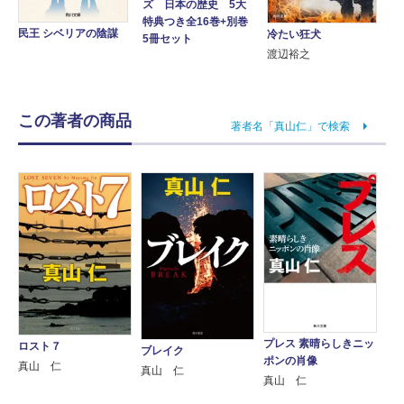
ズ 日本の歴史 5大
特典つき全16巻+別巻
民王 シベリアの陰謀
冷たい狂犬
5冊セット
渡辺裕之
この著者の商品
著者名「真山仁」で検索
プレス 素晴らしきニッ
ロスト７
ブレイク
ポンの肖像
真山 仁
真山 仁
真山 仁