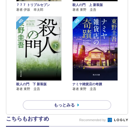
７７７ トリプルセブン
殺人の門 上 新装版
著者 伊坂 幸太郎
著者 東野 圭吾
4位
5位
殺人の門 下 新装版
ナミヤ雑貨店の奇蹟
著者 東野 圭吾
著者 東野 圭吾
もっとみる
こちらもおすすめ
Recommended by