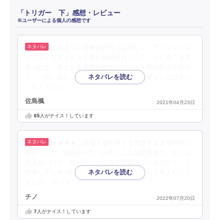
「トリガー 下」感想・レビュー
※ユーザーによる個人の感想です
これまでの著者の作品では珍しく、アクションな
どのエンタテイメント性が強調されていて、はじめこそ戸
惑ったが、核となる事件が起きてからの人間の動きが面白
く、一気に読むことができた。現実にあり得ないとは言い
…続きを読む
佐島楓
2021年04月23日
65
人がナイス！しています
★★★★☆登場人物が多くて把握するまで時間が
かかったが、面白かった！日本にこんな諜報員がいるとは
思えないけど、知らないところで暗躍しているのか？…と
想像してしまった。在日米軍が民間委託なんて考えたこと
もなか
…続きを読む
チノ
2022年07月20日
7
人がナイス！しています