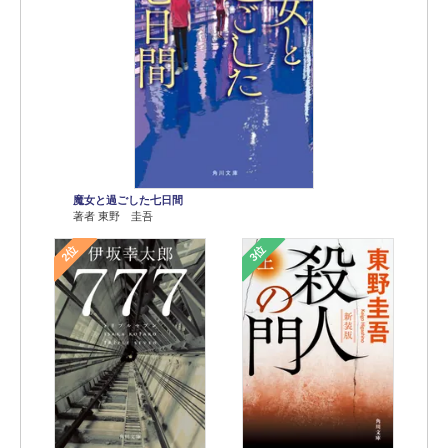
魔女と過ごした七日間
著者 東野 圭吾
2位
3位