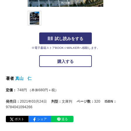
試し読みをする
※電子書籍ストアBOOK☆WALKERへ移動します。
購入する
著者
真山 仁
定価：
748
円
（本体
680
円＋税）
発売日：
2021年03月24日
判型：
文庫判
ページ数：
320
ISBN：
9784041094266
ポスト
シェア
送る