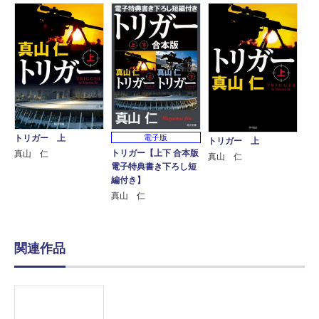
トリガー 上
電子版
トリガー 上
トリガー【上下 合本版
真山 仁
真山 仁
電子特典書き下ろし短
編付き】
真山 仁
関連作品