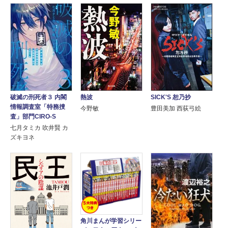
破滅の刑死者３ 内閣
熱波
SICK'S 恕乃抄
情報調査室「特務捜
今野敏
豊田美加 西荻弓絵
査」部門CIRO-S
七月タミカ 吹井賢 カ
ズキヨネ
角川まんが学習シリー