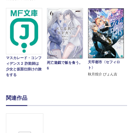
マスカレード・コンフ
天牢都市〈セフィロ
死亡遊戯で飯を食う。
ィデンス２ 詐欺師は
ト〉
6
少女と仮面仕掛けの旅
秋月煌介 ぴょん吉
をする
関連作品