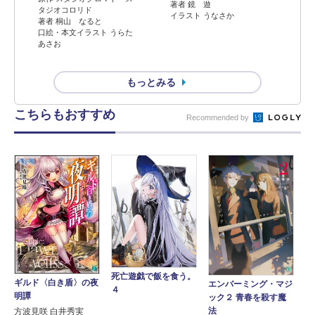
著者 鏡 遊
タジオコロリド
イラスト うなさか
著者 桐山 なると
口絵・本文イラスト うらた
あさお
もっとみる
こちらもおすすめ
Recommended by
死亡遊戯で飯を食う。
ギルド〈白き盾〉の夜
エンバーミング・マジ
４
明譚
ック２ 青春を殺す魔
法
方波見咲 白井秀実