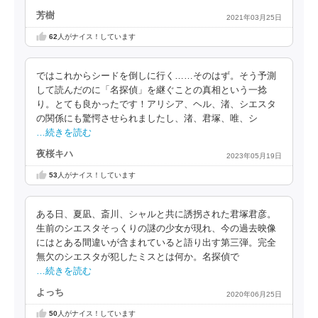
芳樹
2021年03月25日
62
人がナイス！しています
ではこれからシードを倒しに行く……そのはず。そう予測
して読んだのに「名探偵」を継ぐことの真相という一捻
り。とても良かったです！アリシア、ヘル、渚、シエスタ
の関係にも驚愕させられましたし、渚、君塚、唯、シ
…続きを読む
夜桜キハ
2023年05月19日
53
人がナイス！しています
ある日、夏凪、斎川、シャルと共に誘拐された君塚君彦。
生前のシエスタそっくりの謎の少女が現れ、今の過去映像
にはとある間違いが含まれていると語り出す第三弾。完全
無欠のシエスタが犯したミスとは何か。名探偵で
…続きを読む
よっち
2020年06月25日
50
人がナイス！しています