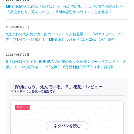
MF文庫Jの人気作品『探偵はもう、死んでいる。』より6周年を記念した、
『探偵はもう、死んでいる。』6周年記念オンラインくじが登場！！
2023年05月25日
5月はあの大人気ボカロ曲のノベライズが新登場！ 「MUSICノベルフェ
ア」プレゼント情報も！ MF文庫J 5月新刊は5月25日（木）発売!!
2022年08月25日
8月新作は十文字青×BUNBUNの伝説のタッグが描くダークラブコメ！ 人
気シリーズの続刊も！ MF文庫J 8月新刊は8月25日（木）発売!!
「探偵はもう、死んでいる。３」感想・レビュー
※ユーザーによる個人の感想です
試練を超えてまた試練。シエスタの役割と《名探
偵》とは何かが明らかになり、君塚、夏凪、斎川そしてシ
ャルそれぞれが抱える過去や使命と向き合い、乗り越えて
いく今回でした。「あのときのそれは、こういうことだっ
…続きを読む