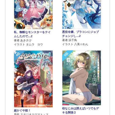
悪役令嬢、ブラコンにジョブ
私、蜘蛛なモンスターをテイ
チェンジし…2
ムしたので…2
著者 浜千鳥
著者 あきさけ
イラスト 八美☆わん
イラスト タムラ ヨウ
4位
5位
幼なじみは誘えばいつでもデ
超かぐや姫！
キる関係２
原作 スタジオクロマト・ス