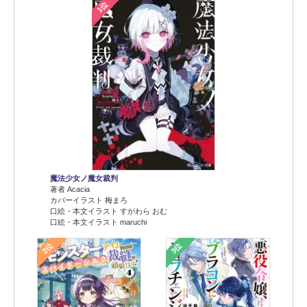
1位
魔法少女ノ魔女裁判
著者 Acacia
カバーイラスト 梅まろ
口絵・本文イラスト すがわら おむ
口絵・本文イラスト maruchi
2位
3位