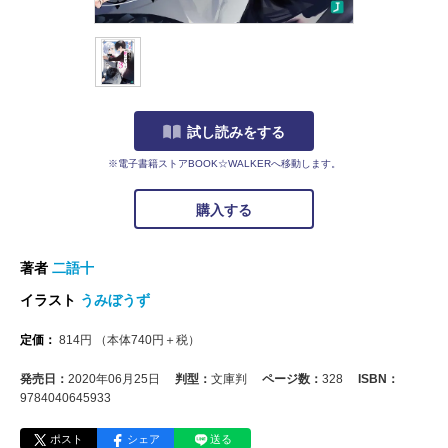
試し読みをする
※電子書籍ストアBOOK☆WALKERへ移動します。
購入する
著者
二語十
イラスト
うみぼうず
定価：
814
円
（本体
740
円＋税）
発売日：
2020年06月25日
判型：
文庫判
ページ数：
328
ISBN：
9784040645933
ポスト
シェア
送る