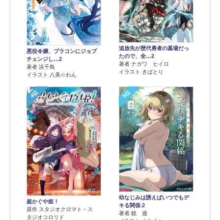
追放先が歴代勇者の墓場だっ
悪役令嬢、ブラコンにジョブ
たので、全…2
チェンジし…2
著者 ナガワ ヒイロ
著者 浜千鳥
イラスト きばとり
イラスト 八美☆わん
4位
5位
幼なじみは誘えばいつでもデ
超かぐや姫！
キる関係２
原作 スタジオクロマト・ス
著者 鏡 遊
タジオコロリド