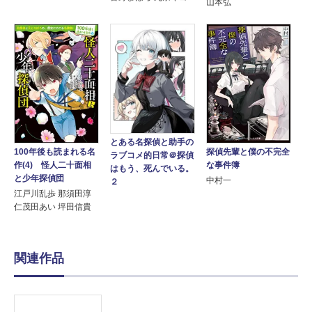
山本弘
とある名探偵と助手の
100年後も読まれる名
探偵先輩と僕の不完全
ラブコメ的日常＠探偵
作(4) 怪人二十面相
な事件簿
はもう、死んでいる。
と少年探偵団
中村一
２
江戸川乱歩 那須田淳
仁茂田あい 坪田信貴
関連作品