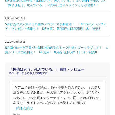
MF文庫Jの人気作品『探偵はもう、死んでいる。』より6周年を記念した、
『探偵はもう、死んでいる。』6周年記念オンラインくじが登場！！
2023年05月25日
5月はあの大人気ボカロ曲のノベライズが新登場！ 「MUSICノベルフェ
ア」プレゼント情報も！ MF文庫J 5月新刊は5月25日（木）発売!!
2022年08月25日
8月新作は十文字青×BUNBUNの伝説のタッグが描くダークラブコメ！ 人
気シリーズの続刊も！ MF文庫J 8月新刊は8月25日（木）発売!!
「探偵はもう、死んでいる。」感想・レビュー
※ユーザーによる個人の感想です
TVアニメを観た機会に、原作小説を読んでみた。ミステリ
風な枠組みであるが、その実はアクションあり、異能バト
ルありのごった煮エンターテイメント。面白ければ何でも
ありな、ライトノベルならではの楽しさに満ちて
…続きを読む