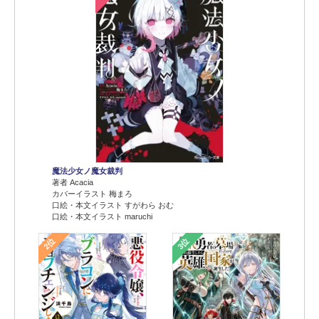
魔法少女ノ魔女裁判
著者 Acacia
カバーイラスト 梅まろ
口絵・本文イラスト すがわら おむ
口絵・本文イラスト maruchi
2位
3位