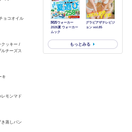
チョコオイル
関西ウォーカー
グラビアザテレビジ
2026夏 ウォーカー
ョン vol.85
ムック
もっとみる
クッキー /
ダブルチーズス
ーキ
みつレモンマド
あずき蒸しパン