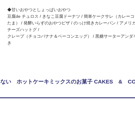
◆甘いおやつとしょっぱいおやつ
豆腐de チュロス / きなこ豆腐ドーナツ / 簡単ケークサレ（カレー
たま） / 発酵いらずのおやつピザ / のっけ焼きカレーパン / アメリカ
チーズハットグ /
クレープ（チョコバナナ＆ベーコンエッグ） / 黒糖サーターアンダギ
き
ない ホットケーキミックスのお菓子 CAKES & COO