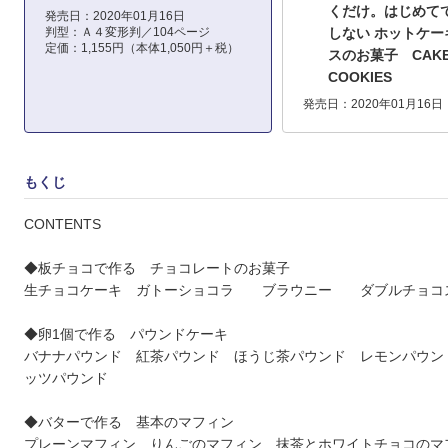
くだけ。はじめて
発売日：2020年01月16日
判型：Ａ４変形判／104ページ
しない ホットケー
定価：1,155円（本体1,050円＋税）
スのお菓子 CAKE
COOKIES
発売日：2020年01月16日
もくじ
CONTENTS
◆板チョコで作る チョコレートのお菓子
生チョコケーキ ガトーショコラ ブラウニー ダブルチョコ
◆卵1個で作る パウンドケーキ
バナナパウンド 紅茶パウンド ほうじ茶パウンド レモンパウン
ッツパウンド
◆バターで作る 基本のマフィン
プレーンマフィン りんごのマフィン 抹茶とホワイトチョコのマ