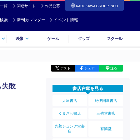
一覧
関連サイト
作品公募
KADOKAWA GROUP INFO
検索
新刊カレンダー
イベント情報
映像
ゲーム
グッズ
スクール
ポスト
シェア
送る
も失敗
書店在庫を見る
大垣書店
紀伊國屋書店
くまざわ書店
三省堂書店
丸善ジュンク堂書
有隣堂
店