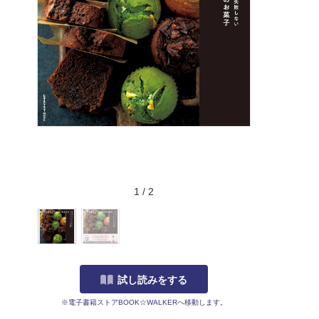
1
/
2
試し読みをする
※電子書籍ストアBOOK☆WALKERへ移動します。