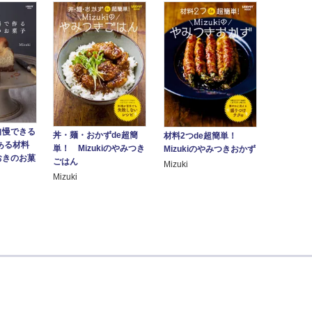
自慢できる
丼・麺・おかずde超簡
材料2つde超簡単！
にある材料
単！ Mizukiのやみつき
Mizukiのやみつきおかず
おきのお菓
ごはん
Mizuki
Mizuki