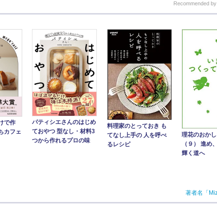
Recommended b
パティシエさんのはじめ
けで作
料理家のとっておき も
ておやつ 型なし・材料3
ちカフェ
理花のおかし
てなし上手の 人を呼べ
つから作れるプロの味
（９） 進め
るレシピ
輝く道へ
著者名「Mi