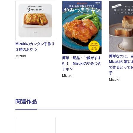
Mizukiのカンタン手作り
３時のおやつ
Mizuki
簡単なのに、
簡単・絶品・ご飯がすす
Mizukiの 家
む！ Mizukiのやみつき
で作るとって
チキン
子
Mizuki
Mizuki
関連作品