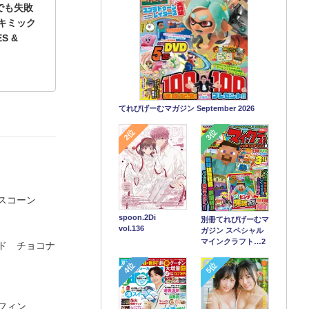
でも失敗
キミック
S &
てれびげーむマガジン September 2026
2位
3位
スコーン
spoon.2Di
別冊てれびげーむマ
vol.136
ガジン スペシャル
マインクラフト…2
ド チョコナ
4位
5位
フィン