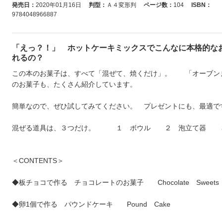
発売日：
2020年01月16日
判型：
Ａ４変形判
ページ数：
104
ISBN：
9784048966887
「えっ？！」 ホットケーキミックスでこんなに本格的な
れるの？
この本のお菓子は、すべて「混ぜて、焼くだけ」。 「オーブン
のお菓子も、たくさん紹介しています。
簡単なので、ぜひ試してみてください。 プレゼントにも、最適で
混ぜる道具は、３つだけ。 １ ボウル ２ 泡立て器 
＜CONTENTS＞
◆板チョコで作る チョコレートのお菓子 Chocolate Sweets
◆卵1個で作る パウンドケーキ Pound Cake