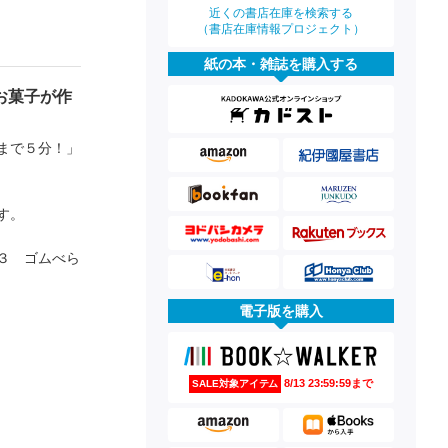
近くの書店在庫を検索する
（書店在庫情報プロジェクト）
紙の本・雑誌を購入する
お菓子が作
まで５分！」
す。
３ ゴムべら
電子版を購入
8/13 23:59:59まで
SALE対象アイテム