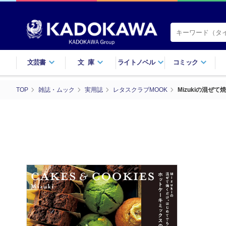
文芸書
文庫
ライトノベル
コミック
TOP
雑誌・ムック
実用誌
レタスクラブMOOK
Mizukiの混