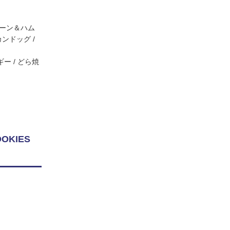
コーン＆ハム
ンドッグ /
ー / どら焼
KIES