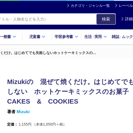
カテゴリ・ジャンル一覧
レーベル
検索
詳細
一般書
児童書
学習参考書
生活
実用
雑誌
ムック
・
・
ぜて焼くだけ。はじめてでも失敗しないホットケーキミックスの…
Mizukiの 混ぜて焼くだけ。はじめてで
しない ホットケーキミックスのお菓子
CAKES & COOKIES
著者
Mizuki
定価：
1,155
円 （本体
1,050
円＋税）