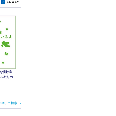
y
な実験室
、ふたりの
zuki」で検索