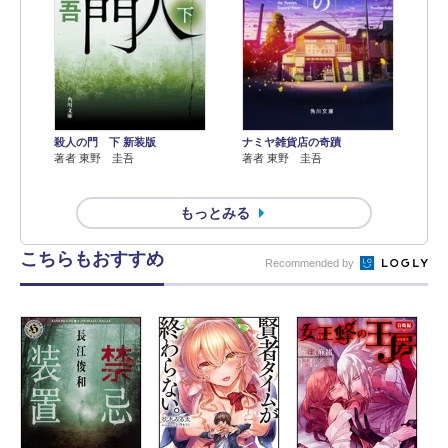
殺人の門 下 新装版
ナミヤ雑貨店の奇蹟
著者 東野 圭吾
著者 東野 圭吾
もっとみる
こちらもおすすめ
Recommended by