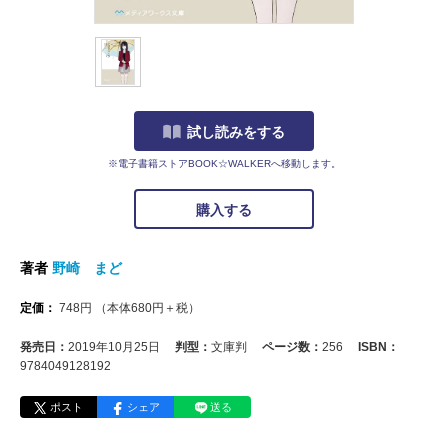
試し読みをする
※電子書籍ストアBOOK☆WALKERへ移動します。
購入する
著者
野崎 まど
定価：
748
円
（本体
680
円＋税）
発売日：
2019年10月25日
判型：
文庫判
ページ数：
256
ISBN：
9784049128192
ポスト
シェア
送る