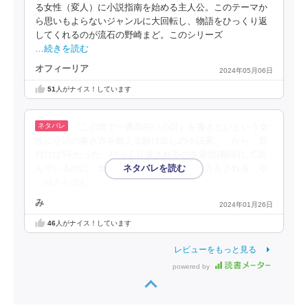
る女性（変人）に小説指南を始める主人公。このテーマか
ら思いもよらないジャンルに大回転し、物語をひっくり返
してくれるのが流石の野崎まど。このシリーズ
…続きを読む
オフィーリア
2024年05月06日
51
人がナイス！しています
『この世で一番面白い小説』を書きたいという女
性に小説の書き方を教える駆け出しの小説家。…から、気
付けばSFだった。ひっくり返されるのを覚悟(期待)して読
んでいるのに、全く考えてもいない返され方をされる。や
…続きを読む
み
2024年01月26日
46
人がナイス！しています
レビューをもっと見る
powered by