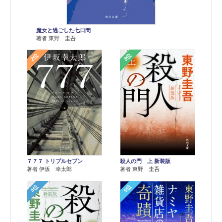
魔女と過ごした七日間
著者 東野 圭吾
2位
3位
７７７ トリプルセブン
殺人の門 上 新装版
著者 伊坂 幸太郎
著者 東野 圭吾
4位
5位