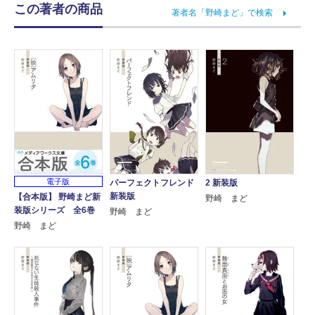
この著者の商品
著者名「野崎まど」で検索
電子版
パーフェクトフレンド
2 新装版
新装版
【合本版】 野崎まど新
野崎 まど
装版シリーズ 全6巻
野崎 まど
野崎 まど