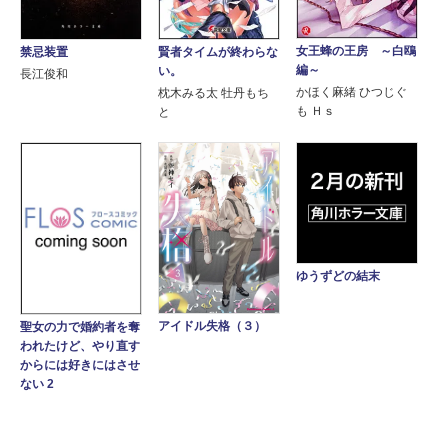
女王蜂の王房 ～白鴎
禁忌装置
賢者タイムが終わらな
編～
い。
長江俊和
かほく麻緒 ひつじぐ
枕木みる太 牡丹もち
も Ｈｓ
と
ゆうずどの結末
アイドル失格（３）
聖女の力で婚約者を奪
われたけど、やり直す
からには好きにはさせ
ない 2