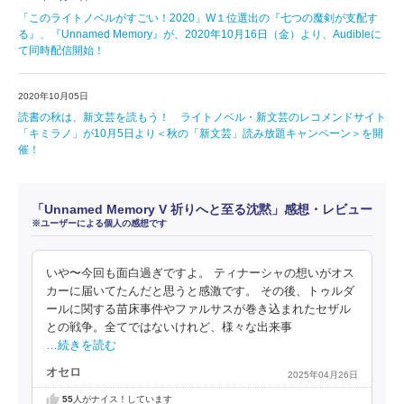
「このライトノベルがすごい！2020」W１位選出の『七つの魔剣が支配す
る』、『Unnamed Memory』が、2020年10月16日（金）より、Audibleに
て同時配信開始！
2020年10月05日
読書の秋は、新文芸を読もう！ ライトノベル・新文芸のレコメンドサイト
「キミラノ」が10月5日より＜秋の「新文芸」読み放題キャンペーン＞を開
催！
「Unnamed Memory V 祈りへと至る沈黙」感想・レビュー
※ユーザーによる個人の感想です
いや〜今回も面白過ぎですよ。 ティナーシャの想いがオス
カーに届いてたんだと思うと感激です。 その後、トゥルダ
ールに関する苗床事件やファルサスが巻き込まれたセザル
との戦争。全てではないけれど、様々な出来事
…続きを読む
オセロ
2025年04月26日
55
人がナイス！しています