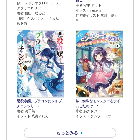
録１
原作 スタジオクロマト・ス
著者 安里 アサト
タジオコロリド
イラスト necomi
著者 桐山 なると
世界観イラスト 尾崎 伊万
口絵・本文イラスト うらた
里
あさお
4位
5位
悪役令嬢、ブラコンにジョブ
私、蜘蛛なモンスターをテイ
チェンジし…2
ムしたので…2
著者 浜千鳥
著者 あきさけ
イラスト 八美☆わん
イラスト タムラ ヨウ
もっとみる