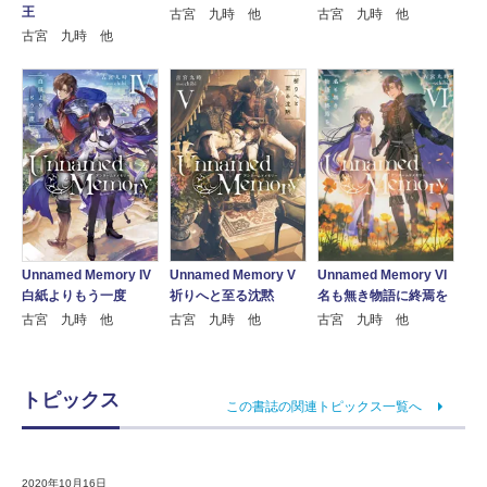
王
古宮 九時 他
古宮 九時 他
古宮 九時 他
Unnamed Memory IV
Unnamed Memory V
Unnamed Memory VI
白紙よりもう一度
祈りへと至る沈黙
名も無き物語に終焉を
古宮 九時 他
古宮 九時 他
古宮 九時 他
トピックス
この書誌の関連トピックス一覧へ
2020年10月16日