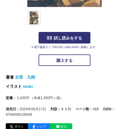
試し読みをする
※電子書籍ストアBOOK☆WALKERへ移動します。
購入する
著者
古宮 九時
イラスト
chibi
定価：
1,430
円
（本体
1,300
円＋税）
発売日：
2020年06月17日
判型：
Ｂ６判
ページ数：
468
ISBN：
9784049128048
ポスト
シェア
送る