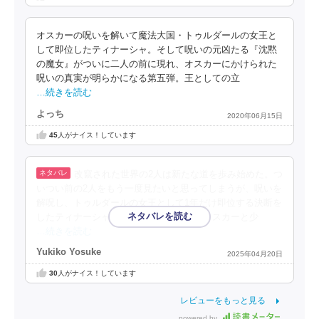
オスカーの呪いを解いて魔法大国・トゥルダールの女王と
して即位したティナーシャ。そして呪いの元凶たる『沈黙
の魔女』がついに二人の前に現れ、オスカーにかけられた
呪いの真実が明らかになる第五弾。王としての立
…続きを読む
よっち
2020年06月15日
45
人がナイス！しています
改竄された世界の2人は新たな道を歩み始めた。つ
いつい前の2人をもう一度見たいと思ってしまうが、呪いを
解呪し、トゥルダールの女王として1年だけ即位する決断を
したティナーシャに、すぐさま求婚したオスカーと少
…続きを読む
Yukiko Yosuke
2025年04月20日
30
人がナイス！しています
レビューをもっと見る
powered by