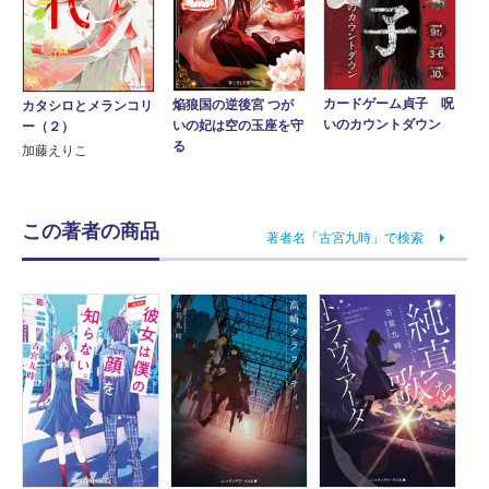
カードゲーム貞子 呪
焔狼国の逆後宮 つが
カタシロとメランコリ
いのカウントダウン
いの妃は空の玉座を守
ー（２）
る
加藤えりこ
この著者の商品
著者名「古宮九時」で検索