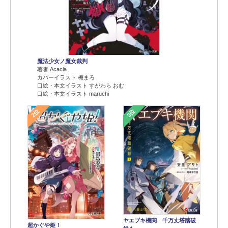
魔法少女ノ魔女裁判
著者 Acacia
カバーイラスト 梅まろ
口絵・本文イラスト すがわら おむ
口絵・本文イラスト maruchi
2位
3位
ヤエブキ機関 千万丈塔踏破
超かぐや姫！