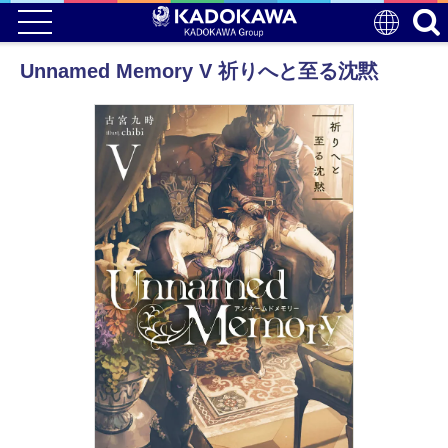
Unnamed Memory V 祈りへと至る沈黙