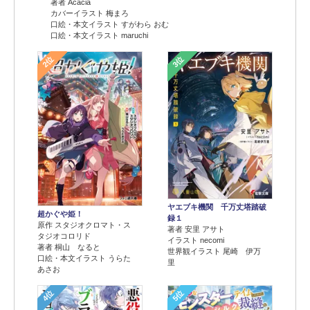
著者 Acacia
カバーイラスト 梅まろ
口絵・本文イラスト すがわら おむ
口絵・本文イラスト maruchi
2位
3位
ヤエブキ機関 千万丈塔踏破
超かぐや姫！
録１
原作 スタジオクロマト・ス
著者 安里 アサト
タジオコロリド
イラスト necomi
著者 桐山 なると
世界観イラスト 尾崎 伊万
口絵・本文イラスト うらた
里
あさお
4位
5位