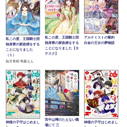
アルケミストの誓約
私この度、王国騎士団
私この度、王国騎士団
白金の王女の夢物語
独身寮の家政婦をする
独身寮の家政婦をする
ことになりました【タ
ことになりました
テスク】
（１）
如月美樹 蔦森えん
宮中は噂のたえない職
神様の子守はじめまし
神様の子守はじめまし
場にて 三