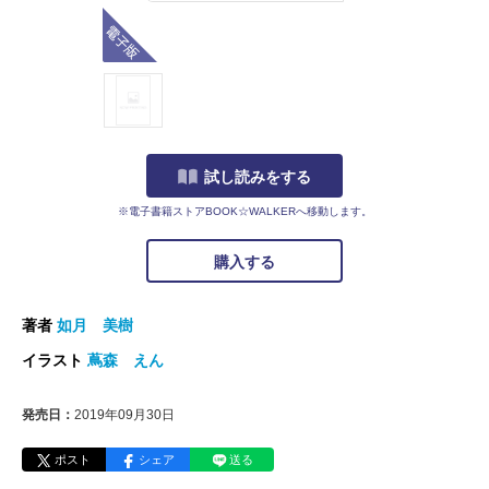
電子版
試し読みをする
※電子書籍ストアBOOK☆WALKERへ移動します。
購入する
著者
如月 美樹
イラスト
蔦森 えん
発売日：
2019年09月30日
ポスト
シェア
送る