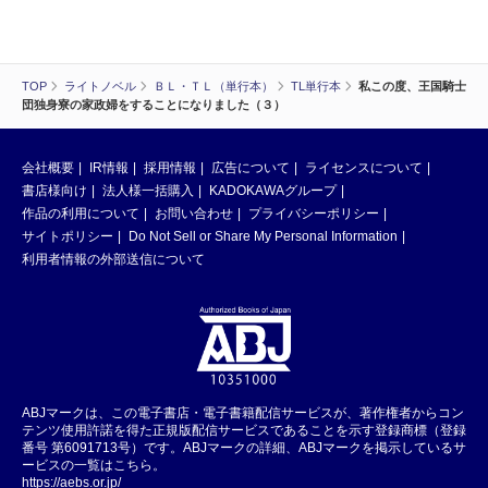
TOP
ライトノベル
ＢＬ・ＴＬ（単行本）
TL単行本
私この度、王国騎士
団独身寮の家政婦をすることになりました（３）
会社概要
IR情報
採用情報
広告について
ライセンスについて
書店様向け
法人様一括購入
KADOKAWAグループ
作品の利用について
お問い合わせ
プライバシーポリシー
サイトポリシー
Do Not Sell or Share My Personal Information
利用者情報の外部送信について
ABJマークは、この電子書店・電子書籍配信サービスが、著作権者からコン
テンツ使用許諾を得た正規版配信サービスであることを示す登録商標（登録
番号 第6091713号）です。ABJマークの詳細、ABJマークを掲示しているサ
ービスの一覧はこちら。
https://aebs.or.jp/