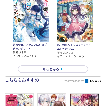
悪役令嬢、ブラコンにジョブ
私、蜘蛛なモンスターをテイ
チェンジし…2
ムしたので…2
著者 浜千鳥
著者 あきさけ
イラスト 八美☆わん
イラスト タムラ ヨウ
もっとみる
こちらもおすすめ
Recommended by