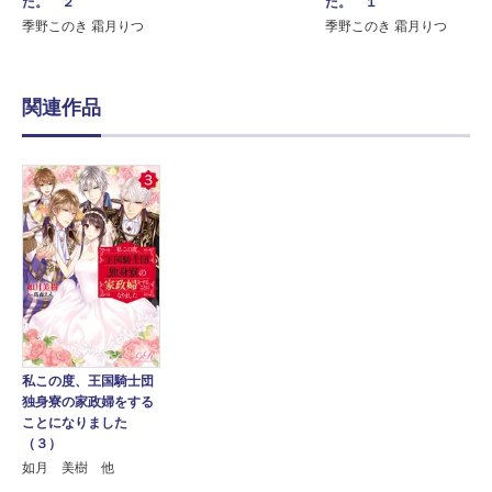
た。 ２
た。 １
季野このき 霜月りつ
季野このき 霜月りつ
関連作品
私この度、王国騎士団
独身寮の家政婦をする
ことになりました
（３）
如月 美樹 他