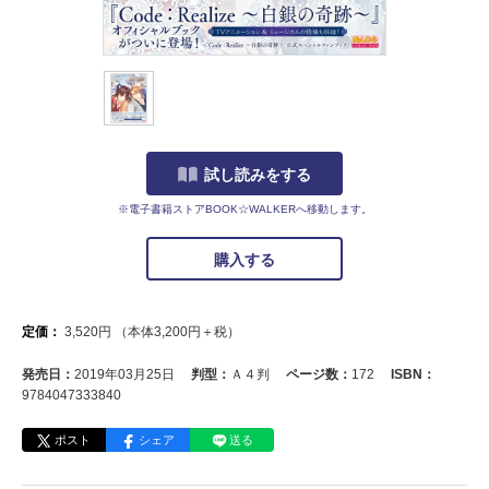
試し読みをする
※電子書籍ストアBOOK☆WALKERへ移動します。
購入する
定価：
3,520
円
（本体
3,200
円＋税）
発売日：
2019年03月25日
判型：
Ａ４判
ページ数：
172
ISBN：
9784047333840
ポスト
シェア
送る