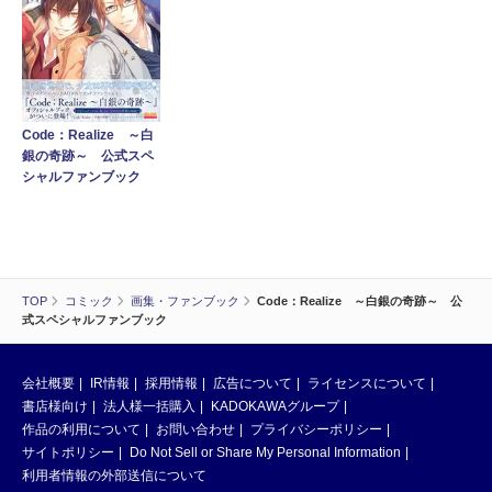
Code：Realize ～白
銀の奇跡～ 公式スペ
シャルファンブック
TOP
コミック
画集・ファンブック
Code：Realize ～白銀の奇跡～ 公
式スペシャルファンブック
会社概要
IR情報
採用情報
広告について
ライセンスについて
書店様向け
法人様一括購入
KADOKAWAグループ
作品の利用について
お問い合わせ
プライバシーポリシー
サイトポリシー
Do Not Sell or Share My Personal Information
利用者情報の外部送信について