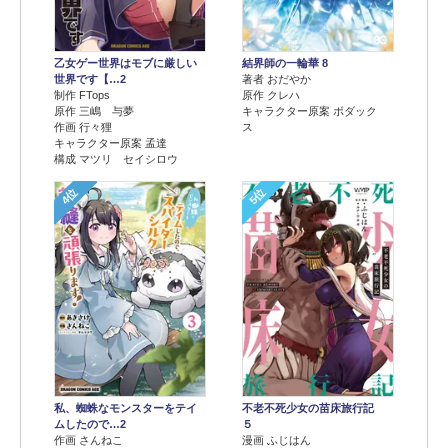
乙女ゲー世界はモブに厳しい
結界師の一輪華 8
世界です【…2
著者 おだやか
制作 FTops
原作 クレハ
原作 三嶋 与夢
キャラクター原案 ボダック
作画 行々狸
ス
キャラクター原案 孟達
構成 マツリ セイシロウ
4位
5位
不老不死少女の苗床旅行記
私、蜘蛛なモンスターをテイ
５
ムしたので…2
漫画 ふじはん
作画 さんねこ