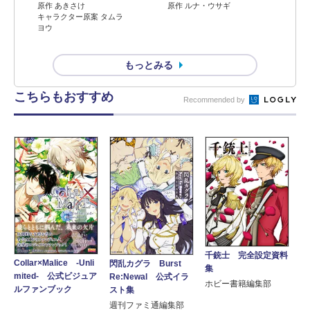
原作 ルナ・ウサギ
原作 あきさけ
キャラクター原案 タムラ
ヨウ
もっとみる
こちらもおすすめ
Recommended by
千銃士 完全設定資料
Collar×Malice -Unli
閃乱カグラ Burst
集
mited- 公式ビジュア
Re:Newal 公式イラ
ホビー書籍編集部
ルファンブック
スト集
週刊ファミ通編集部