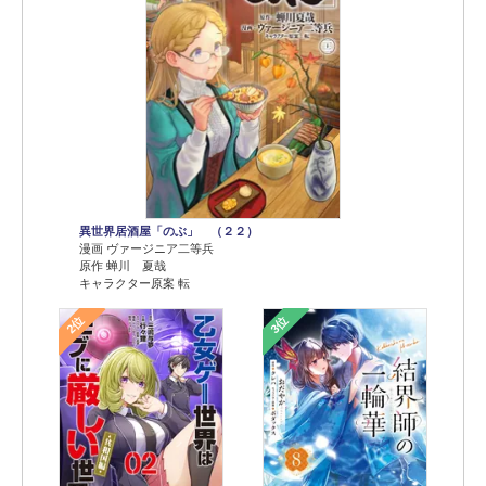
異世界居酒屋「のぶ」 （２２）
漫画 ヴァージニア二等兵
原作 蝉川 夏哉
キャラクター原案 転
2位
3位