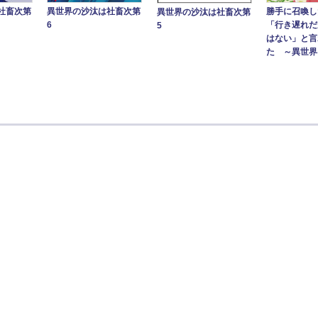
社畜次第
勝手に召喚し
異世界の沙汰は社畜次第
異世界の沙汰は社畜次第
「行き遅れだ
6
5
はない」と言
た ～異世界は