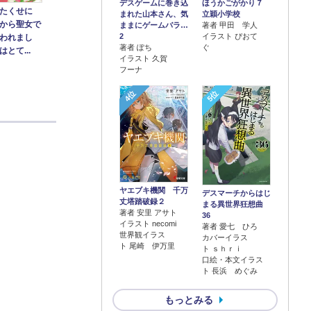
デスゲームに巻き込
ほうかごがかり７
たくせに
まれた山本さん、気
立穎小学校
から聖女で
ままにゲームバラ…
著者 甲田 学人
2
イラスト ぴおて
われまし
著者 ぽち
ぐ
とて...
イラスト 久賀
フーナ
4位
5位
ヤエブキ機関 千万
デスマーチからはじ
丈塔踏破録２
まる異世界狂想曲
著者 安里 アサト
36
イラスト necomi
著者 愛七 ひろ
世界観イラス
カバーイラス
ト 尾崎 伊万里
ト ｓｈｒｉ
口絵・本文イラス
ト 長浜 めぐみ
もっとみる