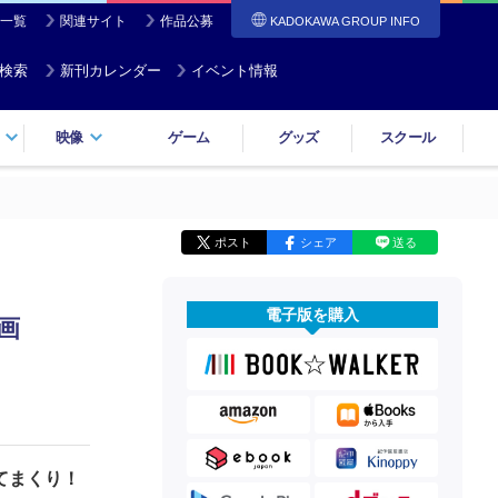
一覧
関連サイト
作品公募
KADOKAWA GROUP INFO
検索
新刊カレンダー
イベント情報
映像
ゲーム
グッズ
スクール
ポスト
シェア
送る
電子版を購入
画
てまくり！