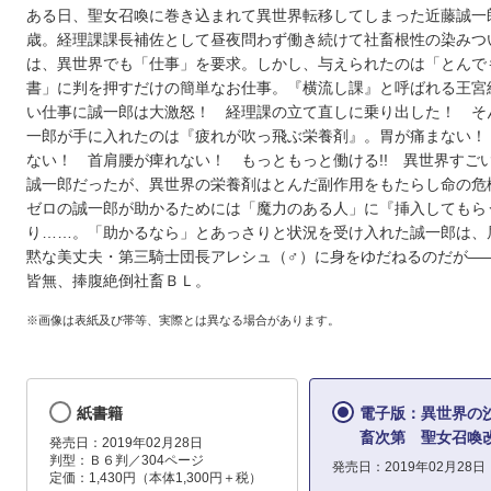
ある日、聖女召喚に巻き込まれて異世界転移してしまった近藤誠一
歳。経理課課長補佐として昼夜問わず働き続けて社畜根性の染みつ
は、異世界でも「仕事」を要求。しかし、与えられたのは「とんで
書」に判を押すだけの簡単なお仕事。『横流し課』と呼ばれる王宮
い仕事に誠一郎は大激怒！ 経理課の立て直しに乗り出した！ そ
一郎が手に入れたのは『疲れが吹っ飛ぶ栄養剤』。胃が痛まない！
ない！ 首肩腰が痺れない！ もっともっと働ける!! 異世界すご
誠一郎だったが、異世界の栄養剤はとんだ副作用をもたらし命の危
ゼロの誠一郎が助かるためには「魔力のある人」に『挿入してもら
り……。「助かるなら」とあっさりと状況を受け入れた誠一郎は、
黙な美丈夫・第三騎士団長アレシュ（♂）に身をゆだねるのだが―
皆無、捧腹絶倒社畜ＢＬ。
※画像は表紙及び帯等、実際とは異なる場合があります。
紙書籍
電子版：異世界の
畜次第 聖女召喚
発売日：2019年02月28日
判型：Ｂ６判／304ページ
発売日：2019年02月28日
定価：1,430円（本体1,300円＋税）