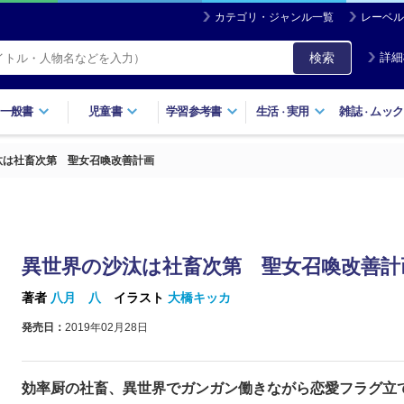
カテゴリ・ジャンル一覧
レーベル
検索
詳細
一般書
児童書
学習参考書
生活
実用
雑誌
ムック
・
・
汰は社畜次第 聖女召喚改善計画
異世界の沙汰は社畜次第 聖女召喚改善計
著者
八月 八
イラスト
大橋キッカ
発売日：
2019年02月28日
効率厨の社畜、異世界でガンガン働きながら恋愛フラグ立