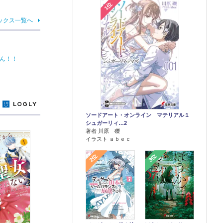
1位
ックス一覧へ
ん！！
y
ソードアート・オンライン マテリアル１
シュガーリィ…2
著者 川原 礫
イラスト ａｂｅｃ
2位
3位