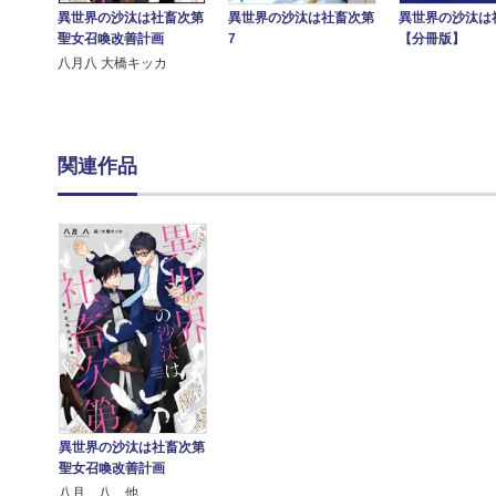
異世界の沙汰は社畜次第
異世界の沙汰は社畜次第
異世界の沙汰は
7
聖女召喚改善計画
【分冊版】
八月八 大橋キッカ
関連作品
異世界の沙汰は社畜次第
聖女召喚改善計画
八月 八 他