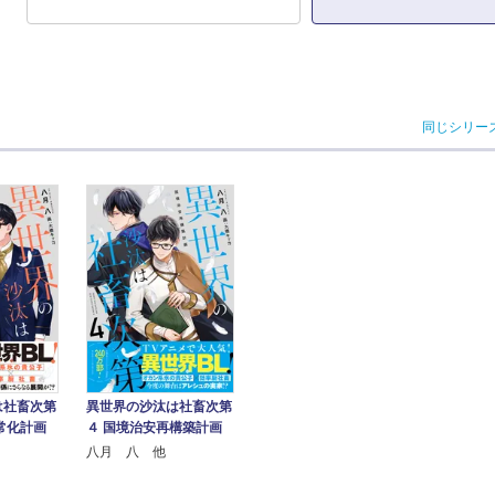
同じシリー
は社畜次第
異世界の沙汰は社畜次第
常化計画
４ 国境治安再構築計画
八月 八 他