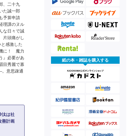
郎、二十九
いた誠一郎
も予算申請
経理課のヌル
んな日々で誠
 片頭痛がし
いと感激した
機に！ 魔力
う』必要があ
紙の本・雑誌を購入する
眉目秀麗で寡
―。意思疎通
沙汰は社
改善計画