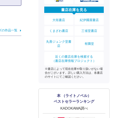
書店在庫を見る
大垣書店
紀伊國屋書店
ズの作品一覧
くまざわ書店
三省堂書店
丸善ジュンク堂書
有隣堂
店
近くの書店在庫を検索する
（書店在庫情報プロジェクト）
※書店によって現在在庫や取り扱いがない場
合がございます。詳しい購入方法は、各書店
のサイトにてご確認ください。
本 （ライトノベル）
ベストセラーランキング
KADOKAWA調べ