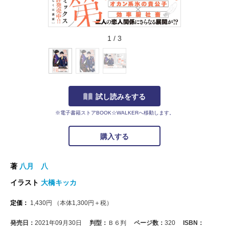
1
/
3
試し読みをする
※電子書籍ストアBOOK☆WALKERへ移動します。
購入する
著
八月 八
イラスト
大橋キッカ
定価：
1,430
円
（本体
1,300
円＋税）
発売日：
2021年09月30日
判型：
Ｂ６判
ページ数：
320
ISBN：