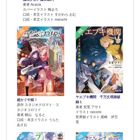
著者 Acacia
カバーイラスト 梅まろ
口絵・本文イラスト すがわら おむ
口絵・本文イラスト maruchi
2位
3位
ヤエブキ機関 千万丈塔踏破
超かぐや姫！
録１
原作 スタジオクロマト・ス
著者 安里 アサト
タジオコロリド
イラスト necomi
著者 桐山 なると
世界観イラスト 尾崎 伊万
口絵・本文イラスト うらた
里
あさお
4位
5位