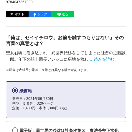
9784047367999
ポスト
シェア
送る
「俺は、セイイチロウ。お前を離すつもりはない」その
言葉の真意とは？
聖女召喚に巻き込まれ、異世界転移をしてしまった社畜の近藤誠
一郎。年下の騎士団長アレシュに窮地を救わ
…続きを読む
※画像は表紙及び帯等、実際とは異なる場合があります。
紙書籍
発売日：2021年09月30日
判型：Ｂ６判／320ページ
定価：1,430円（本体1,300円＋税）
電子版：異世界の沙汰は社畜次第３ 魔法外交正常化