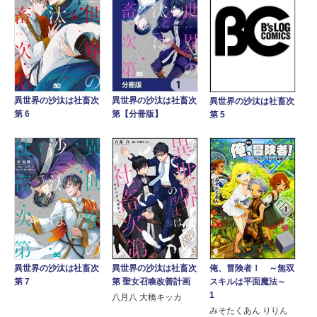
異世界の沙汰は社畜次
異世界の沙汰は社畜次
異世界の沙汰は社畜次
第【分冊版】
第 6
第 5
異世界の沙汰は社畜次
異世界の沙汰は社畜次
俺、冒険者！ ～無双
第 7
第 聖女召喚改善計画
スキルは平面魔法～
1
八月八 大橋キッカ
みそたくあん りりん