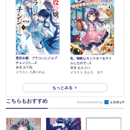
悪役令嬢、ブラコンにジョブ
私、蜘蛛なモンスターをテイ
チェンジし…2
ムしたので…2
著者 浜千鳥
著者 あきさけ
イラスト 八美☆わん
イラスト タムラ ヨウ
もっとみる
こちらもおすすめ
Recommended by