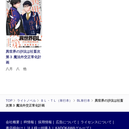
異世界の沙汰は社畜次
第３ 魔法外交正常化計
画
八月 八 他
TOP
ライトノベル
ＢＬ・ＴＬ（単行本）
BL単行本
異世界の沙汰は社畜
次第３ 魔法外交正常化計画
会社概要
IR情報
採用情報
広告について
ライセンスについて
書店様向け
法人様一括購入
KADOKAWAグループ