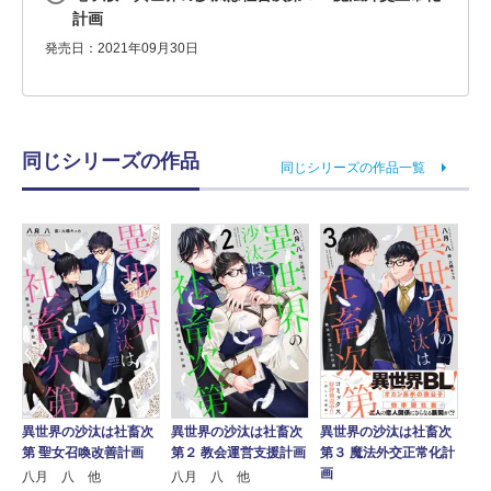
計画
発売日：2021年09月30日
同じシリーズの作品
同じシリーズの作品一覧
異世界の沙汰は社畜次
異世界の沙汰は社畜次
異世界の沙汰は社畜次
第 聖女召喚改善計画
第２ 教会運営支援計画
第３ 魔法外交正常化計
画
八月 八 他
八月 八 他