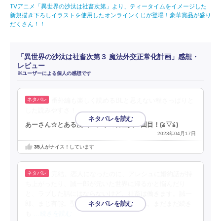
TVアニメ「異世界の沙汰は社畜次第」より、ティータイムをイメージした
新規描き下ろしイラストを使用したオンラインくじが登場！豪華賞品が盛り
だくさん！！
「異世界の沙汰は社畜次第３ 魔法外交正常化計画」感想・
レビュー
※ユーザーによる個人の感想です
番外編も楽しく読めるBLと思えない程さっぱりと
した読みやすさ！
あーさん☆とある漫画アプリの審査員３回目！(⁠≧⁠▽⁠≦⁠)
2023年04月17日
35
人がナイス！しています
完結。恋人になったのに、アレシュに婚約話が持
ち上がったり、誠一郎が元いた世界に帰るかと悩んだり
と、ラブした話にはならないけど、社畜は働きます。誠一
郎、まじ有能。聖女より役に立ってるよね。まだまだ続き
も
…続きを読む