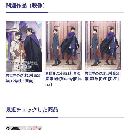
関連作品（映像）
異世界の沙汰は社畜次
異世界の沙汰は社畜次
異世界の沙汰は社畜次
第 第1巻 [Blu-ray][Blu-
第 第1巻 [DVD][DVD]
第[TV放映・配信]
ray]
最近チェックした商品