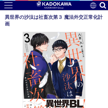
異世界の沙汰は社畜次第３ 魔法外交正常化計
画