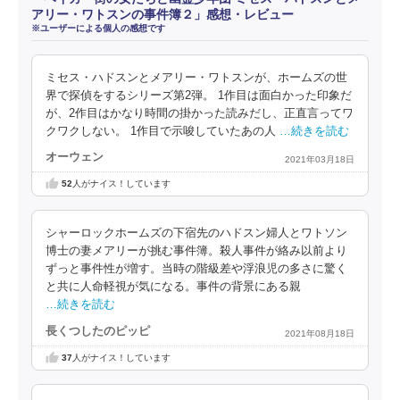
アリー・ワトスンの事件簿２」感想・レビュー
※ユーザーによる個人の感想です
ミセス・ハドスンとメアリー・ワトスンが、ホームズの世
界で探偵をするシリーズ第2弾。 1作目は面白かった印象だ
が、2作目はかなり時間の掛かった読みだし、正直言ってワ
クワクしない。 1作目で示唆していたあの人
…続きを読む
オーウェン
2021年03月18日
52
人がナイス！しています
シャーロックホームズの下宿先のハドスン婦人とワトソン
博士の妻メアリーが挑む事件簿。殺人事件が絡み以前より
ずっと事件性が増す。当時の階級差や浮浪児の多さに驚く
と共に人命軽視が気になる。事件の背景にある親
…続きを読む
長くつしたのピッピ
2021年08月18日
37
人がナイス！しています