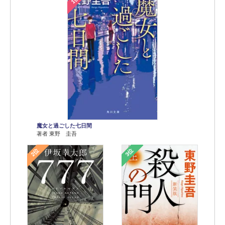
魔女と過ごした七日間
著者 東野 圭吾
2位
3位