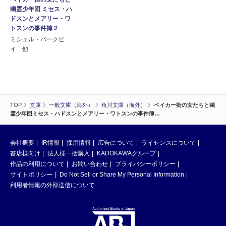
幽霊少年団 ミセス・ハ
ドスンとメアリー・ワ
トスンの事件簿２
ミシェル・バークビ
イ 他
TOP
文庫
一般文庫（海外）
角川文庫（海外）
ベイカー街の女たちと幽
霊少年団ミセス・ハドスンとメアリー・ワトスンの事件簿…
会社概要
IR情報
採用情報
広告について
ライセンスについて
書店様向け
法人様一括購入
KADOKAWAグループ
作品の利用について
お問い合わせ
プライバシーポリシー
サイトポリシー
Do Not Sell or Share My Personal Information
利用者情報の外部送信について