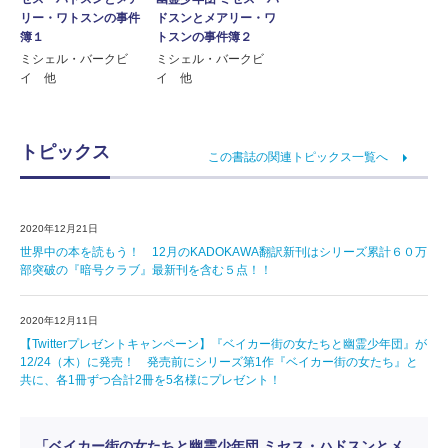
リー・ワトスンの事件
ドスンとメアリー・ワ
簿１
トスンの事件簿２
ミシェル・バークビ
ミシェル・バークビ
イ 他
イ 他
トピックス
この書誌の関連トピックス一覧へ
2020年12月21日
世界中の本を読もう！ 12月のKADOKAWA翻訳新刊はシリーズ累計６０万
部突破の『暗号クラブ』最新刊を含む５点！！
2020年12月11日
【Twitterプレゼントキャンペーン】『ベイカー街の女たちと幽霊少年団』が
12/24（木）に発売！ 発売前にシリーズ第1作『ベイカー街の女たち』と
共に、各1冊ずつ合計2冊を5名様にプレゼント！
「ベイカー街の女たちと幽霊少年団 ミセス・ハドスンとメ