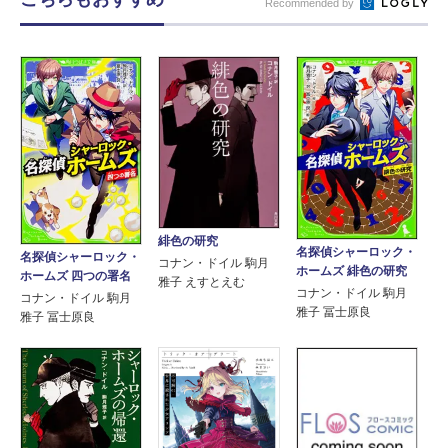
Recommended by
緋色の研究
名探偵シャーロック・
名探偵シャーロック・
コナン・ドイル 駒月
ホームズ 緋色の研究
ホームズ 四つの署名
雅子 えすとえむ
コナン・ドイル 駒月
コナン・ドイル 駒月
雅子 冨士原良
雅子 冨士原良