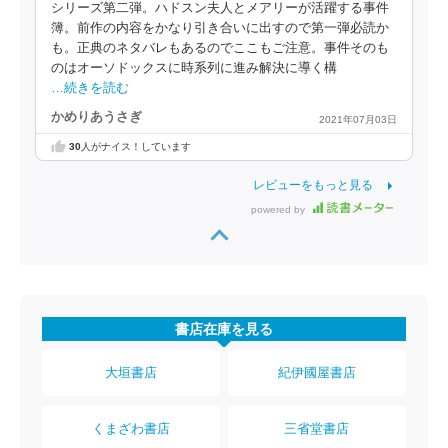
シリーズ第二弾。ハドスン夫人とメアリーが活躍する事件
簿。前作の内容をかなり引き合いに出すので第一弾必読か
も。正典のネタバレもあるのでここもご注意。事件そのも
のはオーソドックスに時系列に進み解決に導く構
…続きを読む
かめりあうさぎ
2021年07月03日
30
人がナイス！しています
レビューをもっと見る
powered by
書店在庫を見る
大垣書店
紀伊國屋書店
くまざわ書店
三省堂書店