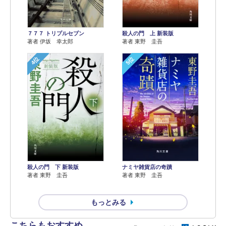
７７７ トリプルセブン
殺人の門 上 新装版
著者 伊坂 幸太郎
著者 東野 圭吾
4位
5位
殺人の門 下 新装版
ナミヤ雑貨店の奇蹟
著者 東野 圭吾
著者 東野 圭吾
もっとみる
こちらもおすすめ