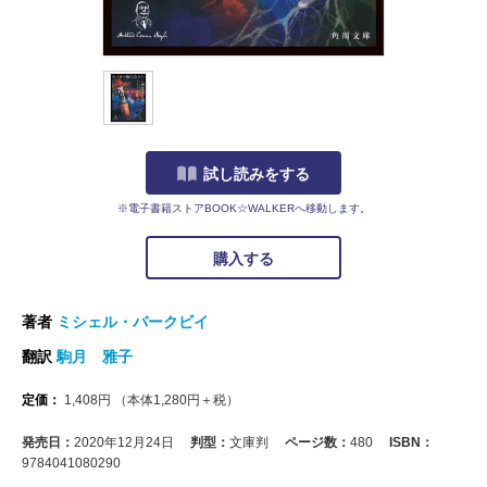
試し読みをする
※電子書籍ストアBOOK☆WALKERへ移動します。
購入する
著者
ミシェル・バークビイ
翻訳
駒月 雅子
定価：
1,408
円
（本体
1,280
円＋税）
発売日：
2020年12月24日
判型：
文庫判
ページ数：
480
ISBN：
9784041080290