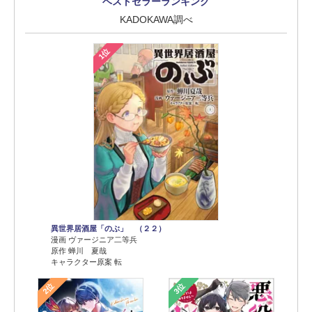
ベストセラーランキング
KADOKAWA調べ
1位
異世界居酒屋「のぶ」 （２２）
漫画 ヴァージニア二等兵
原作 蝉川 夏哉
キャラクター原案 転
2位
3位