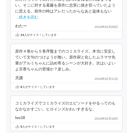
い。そこに対する葛藤を原作に忠実に描き切っていたよう
に思える。前作の時はアレだったからなあと益体もない
…続きを読む
わたー
2019年02月09日
14
人がナイス！しています
原作４巻から５巻序盤までのコミカライズ。本当に安定し
ていて文句のつけようが無い。原作厨と化したムラマサ先
輩がアルミちゃんに詰め寄るシーンが大好き。次はいよい
よ京香ちゃんの登場か？楽しみ。
天涯
2019年02月11日
6
人がナイス！しています
コミカライズでコミカライズのエピソードをやるってのも
なかなかすごい。ヒロインズかわいすぎるな。
leo18
2019年02月18日
5
人がナイス！しています