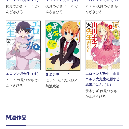
伏見つかさ ｒｉｎ か
伏見つかさ ｒｉｎ か
ｒｉｎ 伏見つかさ か
んざきひろ
んざきひろ
んざきひろ
エロマンガ先生（４）
エロマンガ先生 山田
まよチキ！ ７
エルフ大先生の恋する
ｒｉｎ 伏見つかさ か
にぃと あさのハジメ
純真ごはん（１）
んざきひろ
菊池政治
優木すず 伏見つかさ
かんざきひろ
関連作品