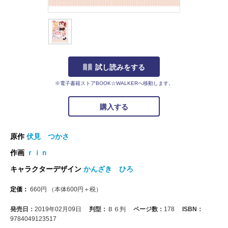
試し読みをする
※電子書籍ストアBOOK☆WALKERへ移動します。
購入する
原作
伏見 つかさ
作画
ｒｉｎ
キャラクターデザイン
かんざき ひろ
定価：
660
円
（本体
600
円＋税）
発売日：
2019年02月09日
判型：
Ｂ６判
ページ数：
178
ISBN：
9784049123517