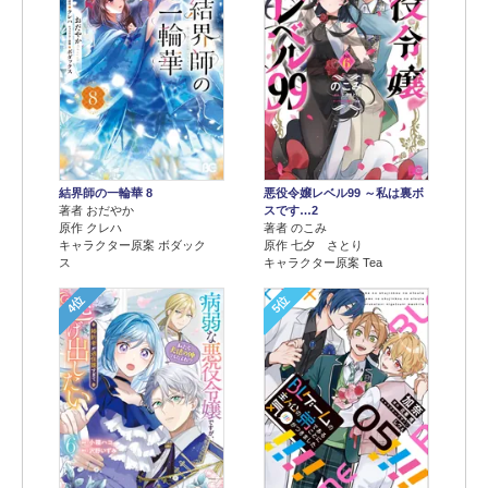
結界師の一輪華 8
悪役令嬢レベル99 ～私は裏ボ
著者 おだやか
スです…2
原作 クレハ
著者 のこみ
キャラクター原案 ボダック
原作 七夕 さとり
ス
キャラクター原案 Tea
4位
5位