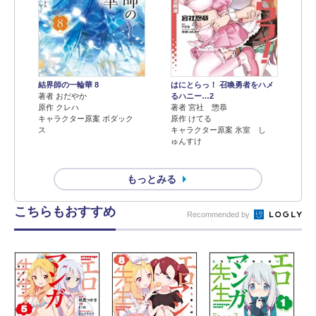
結界師の一輪華 8
はにとらっ！ 召喚勇者をハメ
著者 おだやか
るハニー…2
原作 クレハ
著者 宮社 惣恭
キャラクター原案 ボダック
原作 けてる
ス
キャラクター原案 氷室 し
ゅんすけ
もっとみる
こちらもおすすめ
Recommended by