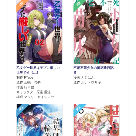
2位
3位
乙女ゲー世界はモブに厳しい
不老不死少女の苗床旅行記
世界です【…2
５
制作 FTops
漫画 ふじはん
原作 三嶋 与夢
原作 ルナ・ウサギ
作画 行々狸
キャラクター原案 孟達
構成 マツリ セイシロウ
4位
5位