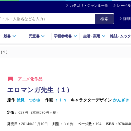
カテゴリ・ジャンル一覧
レーベル
検索
詳細
一般書
児童書
学習参考書
生活
実用
雑誌
ムック
・
・
（１）
アニメ化作品
エロマンガ先生（１）
原作
伏見 つかさ
作画
ｒｉｎ
キャラクターデザイン
かんざき
定価：
627
円 （本体
570
円＋税）
発売日：
2014年11月10日
判型：
Ｂ６判
ページ数：
194
ISBN：
978404