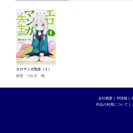
エロマンガ先生（１）
伏見 つかさ 他
会社概要
IR情報
作品の利用について