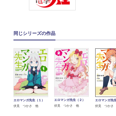
同じシリーズの作品
エロマンガ先生（２）
エロマンガ先生（１）
エロマンガ先
伏見 つかさ 他
伏見 つかさ 他
伏見 つかさ