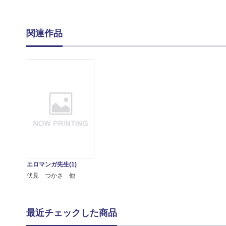
関連作品
エロマンガ先生(1)
伏見 つかさ 他
最近チェックした商品