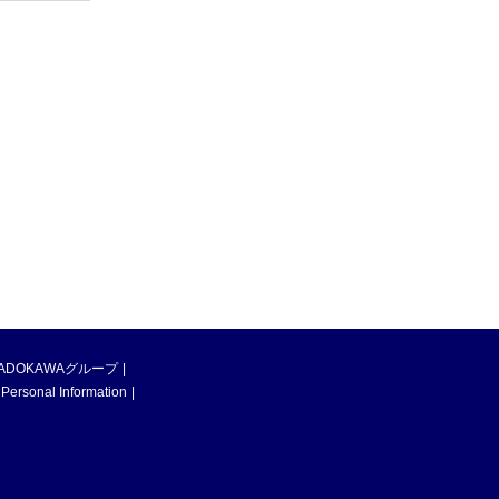
ADOKAWAグループ
 Personal Information