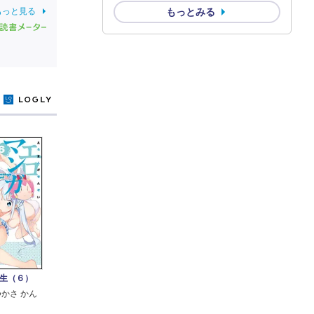
もっと見る
もっとみる
y
生（６）
つかさ かん