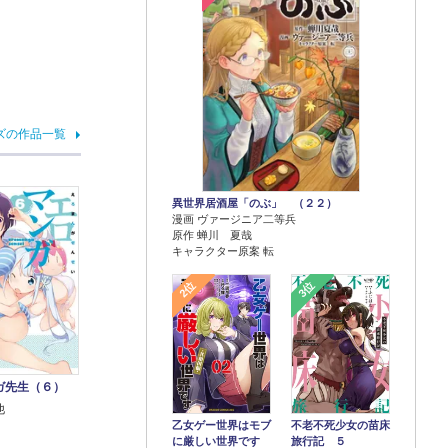
ズの作品一覧
異世界居酒屋「のぶ」 （２２）
漫画 ヴァージニア二等兵
原作 蝉川 夏哉
キャラクター原案 転
2位
3位
ガ先生（６）
他
乙女ゲー世界はモブ
不老不死少女の苗床
に厳しい世界です
旅行記 ５