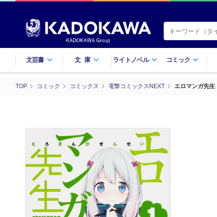
文芸書
文庫
ライトノベル
コミック
TOP
コミック
コミックス
電撃コミックスNEXT
エロマンガ先生