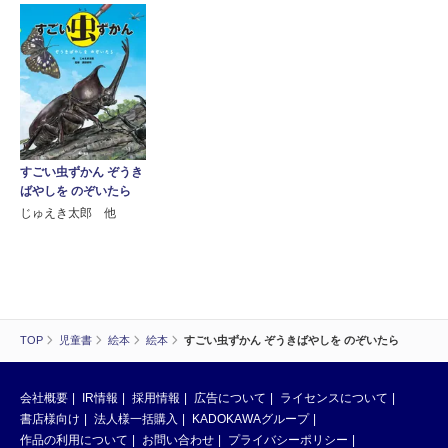
すごい虫ずかん ぞうき
ばやしを のぞいたら
じゅえき太郎 他
TOP
児童書
絵本
絵本
すごい虫ずかん ぞうきばやしを のぞいたら
会社概要
IR情報
採用情報
広告について
ライセンスについて
書店様向け
法人様一括購入
KADOKAWAグループ
作品の利用について
お問い合わせ
プライバシーポリシー