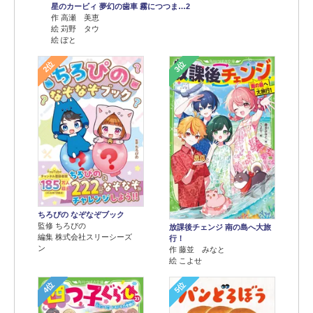
星のカービィ 夢幻の歯車 霧につつま…2
作 高瀬 美恵
絵 苅野 タウ
絵 ぽと
2位
3位
ちろぴの なぞなぞブック
監修 ちろぴの
放課後チェンジ 南の島へ大旅
編集 株式会社スリーシーズ
行！
ン
作 藤並 みなと
絵 こよせ
4位
5位