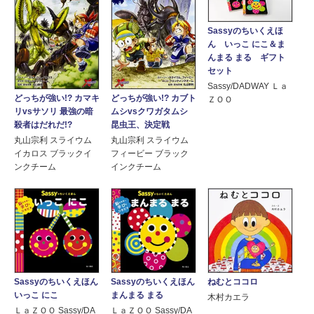
Sassyのちいくえほ
ん いっこ にこ＆ま
んまる まる ギフト
セット
Sassy/DADWAY Ｌａ
どっちが強い!? カマキ
どっちが強い!? カブト
ＺＯＯ
リvsサソリ 最強の暗
ムシvsクワガタムシ
殺者はだれだ!?
昆虫王、決定戦
丸山宗利 スライウム
丸山宗利 スライウム
イカロス ブラックイ
フィービー ブラック
ンクチーム
インクチーム
Sassyのちいくえほん
Sassyのちいくえほん
ねむとココロ
いっこ にこ
まんまる まる
木村カエラ
ＬａＺＯＯ Sassy/DA
ＬａＺＯＯ Sassy/DA