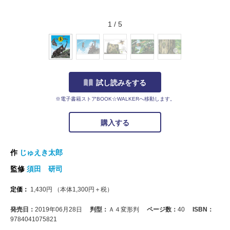
1
/
5
試し読みをする
※電子書籍ストアBOOK☆WALKERへ移動します。
購入する
作
じゅえき太郎
監修
須田 研司
定価：
1,430
円
（本体
1,300
円＋税）
発売日：
2019年06月28日
判型：
Ａ４変形判
ページ数：
40
ISBN：
9784041075821