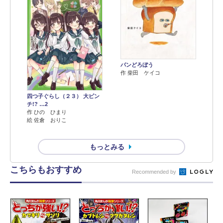
パンどろぼう
作 柴田 ケイコ
四つ子ぐらし（２３） 大ピン
チ!? …2
作 ひの ひまり
絵 佐倉 おりこ
もっとみる
こちらもおすすめ
Recommended by