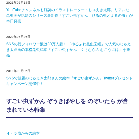
2021年06月14日
YouTubeチャンネルも好調のイラストレーター・じゅえき太郎。リアルな
昆虫画が話題のシリーズ最新作『すごい虫ずかん ひるの虫とよるの虫』が
本日発売！
2020年06月26日
SNSの総フォロワー数は30万人超！ 「ゆるふわ昆虫図鑑」で人気のじゅえ
き太郎氏の本格昆虫絵本『すごい虫ずかん くさむらの むこうには』を発
売
2019年08月06日
SNSで話題のじゅえき太郎さんの絵本『すごい虫ずかん』Twitterプレゼント
キャンペーン開催中！
すごい虫ずかん ぞうきばやしを のぞいたら が含
まれている特集
４・５歳からの絵本