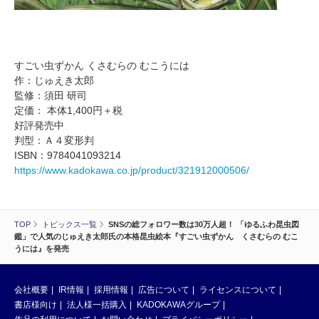
すごい虫ずかん くさむらの むこうには
作：じゅえき太郎
監修：須田 研司
定価： 本体1,400円＋税
好評発売中
判型：Ａ４変形判
ISBN：9784041093214
https://www.kadokawa.co.jp/product/321912000506/
TOP
トピックス一覧
SNSの総フォロワー数は30万人超！ 「ゆるふわ昆虫図
鑑」で人気のじゅえき太郎氏の本格昆虫絵本『すごい虫ずかん くさむらの むこ
うには』を発売
会社概要
IR情報
採用情報
広告について
ライセンスについて
書店様向け
法人様一括購入
KADOKAWAグループ