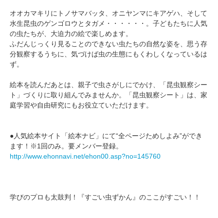
オオカマキリにトノサマバッタ、オニヤンマにキアゲハ、そして
水生昆虫のゲンゴロウとタガメ・・・・・・。子どもたちに人気
の虫たちが、大迫力の絵で楽しめます。
ふだんじっくり見ることのできない虫たちの自然な姿を、思う存
分観察するうちに、気づけば虫の生態にもくわしくなっているは
ず。
絵本を読んだあとは、親子で虫さがしにでかけ、「昆虫観察シー
ト」づくりに取り組んでみませんか。「昆虫観察シート」は、家
庭学習や自由研究にもお役立ていただけます。
●人気絵本サイト「絵本ナビ」にて“全ページためしよみ”ができ
ます！※1回のみ。要メンバー登録。
http://www.ehonnavi.net/ehon00.asp?no=145760
学びのプロも太鼓判！『すごい虫ずかん』のここがすごい！！