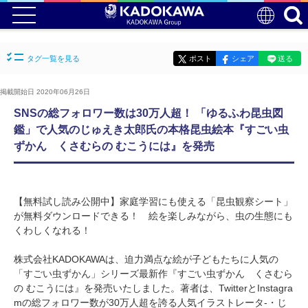
タグ一覧を見る
ポスト
シェア
送る
掲載開始日 2020年06月26日
SNSの総フォロワー数は30万人超！ 「ゆるふわ昆虫図
鑑」で人気のじゅえき太郎氏の本格昆虫絵本『すごい虫
ずかん くさむらの むこうには』を発売
【無料試し読み公開中】家庭学習にも使える「昆虫観察シート」
が無料ダウンロードできる！ 絵を楽しみながら、虫の生態にも
くわしくなれる！
株式会社KADOKAWAは、迫力満点な絵が子どもたちに人気の
「すごい虫ずかん」シリーズ最新作『すごい虫ずかん くさむら
の むこうには』を発売いたしました。著者は、TwitterとInstagra
mの総フォロワー数が30万人超を誇る人気イラストレータ-・じ