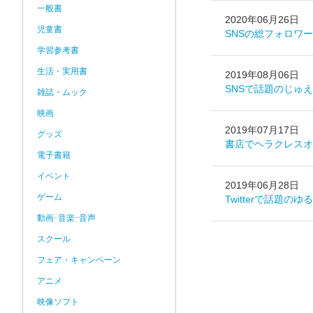
一般書
2020年06月26日
児童書
SNSの総フォロワ
学習参考書
生活・実用書
2019年08月06日
SNSで話題のじゅえ
雑誌・ムック
映画
2019年07月17日
グッズ
書店でヘラクレスオ
電子書籍
イベント
2019年06月28日
ゲーム
Twitterで話題
動画･音楽･音声
スクール
フェア・キャンペーン
アニメ
映像ソフト