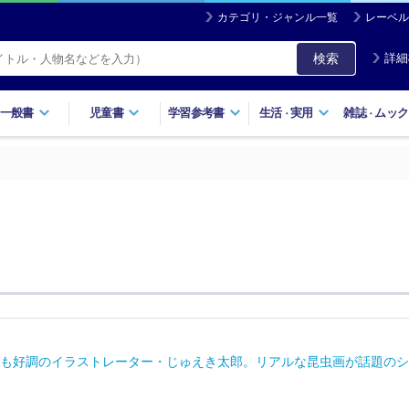
カテゴリ・ジャンル一覧
レーベル
検索
詳細
一般書
児童書
学習参考書
生活
実用
雑誌
ムック
・
・
ンネルも好調のイラストレーター・じゅえき太郎。リアルな昆虫画が話題