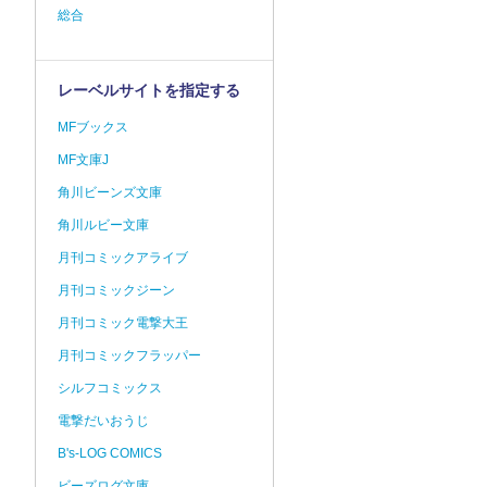
総合
レーベルサイトを指定する
MFブックス
MF文庫J
角川ビーンズ文庫
角川ルビー文庫
月刊コミックアライブ
月刊コミックジーン
月刊コミック電撃大王
月刊コミックフラッパー
シルフコミックス
電撃だいおうじ
B's-LOG COMICS
ビーズログ文庫