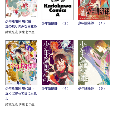
少年陰陽師 現代編・
少年陰陽師 （１）
少年陰陽師 （２）
遠の眠りのみな目覚め
結城光流 伊東七つ生
少年陰陽師 現代編・
少年陰陽師 （４）
少年陰陽師 （５）
近くば寄って目にも見
よ
結城光流 伊東七つ生