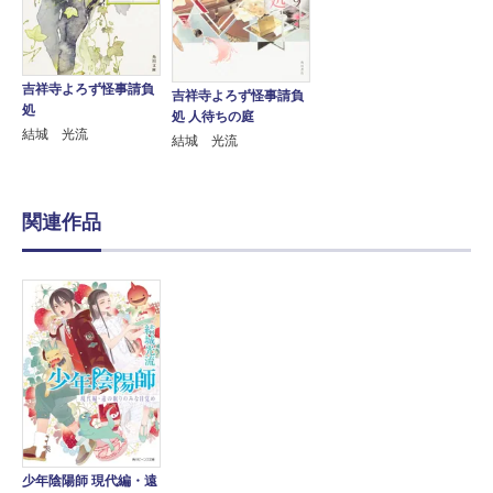
吉祥寺よろず怪事請負
吉祥寺よろず怪事請負
処
処 人待ちの庭
結城 光流
結城 光流
関連作品
少年陰陽師 現代編・遠