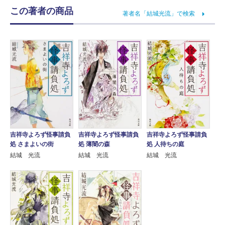
この著者の商品
著者名「結城光流」で検索
吉祥寺よろず怪事請負
吉祥寺よろず怪事請負
吉祥寺よろず怪事請負
処 さまよいの街
処 薄闇の森
処 人待ちの庭
結城 光流
結城 光流
結城 光流