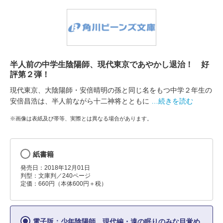
半人前の中学生陰陽師、現代東京であやかし退治！ 好
評第２弾！
現代東京、大陰陽師・安倍晴明の孫と同じ名をもつ中学２年生の
安倍昌浩は、半人前ながら十二神将とともに
…続きを読む
※画像は表紙及び帯等、実際とは異なる場合があります。
紙書籍
発売日：2018年12月01日
判型：文庫判／240ページ
定価：660円（本体600円＋税）
電子版：少年陰陽師 現代編・遠の眠りのみな目覚め