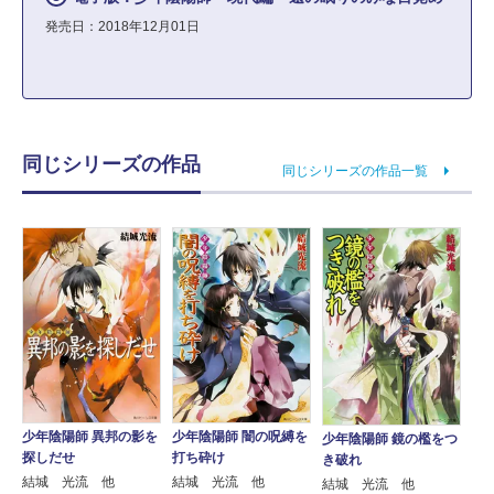
発売日：2018年12月01日
同じシリーズの作品
同じシリーズの作品一覧
少年陰陽師 異邦の影を
少年陰陽師 闇の呪縛を
少年陰陽師 鏡の檻をつ
探しだせ
打ち砕け
き破れ
結城 光流 他
結城 光流 他
結城 光流 他