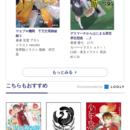
ヤエブキ機関 千万丈塔踏破
デスマーチからはじまる異世
録２
界狂想曲 …2
著者 安里 アサト
著者 愛七 ひろ
イラスト necomi
カバーイラスト ｓｈｒｉ
世界観イラスト 尾崎 伊万
口絵・本文イラスト 長浜
里
めぐみ
もっとみる
こちらもおすすめ
Recommended by