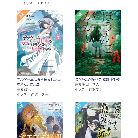
イラスト ａｂｅｃ
2位
3位
デスゲームに巻き込まれた山
ほうかごがかり７ 立穎小学校
本さん、気…2
著者 甲田 学人
著者 ぽち
イラスト ぴおてぐ
イラスト 久賀 フーナ
4位
5位