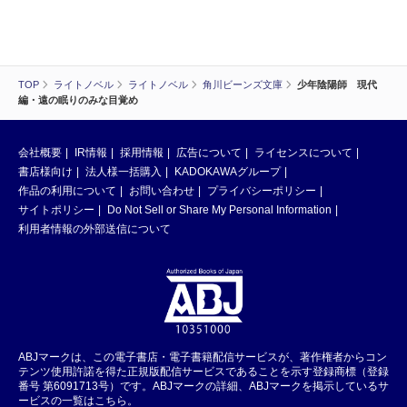
TOP
ライトノベル
ライトノベル
角川ビーンズ文庫
少年陰陽師 現代
編・遠の眠りのみな目覚め
会社概要
IR情報
採用情報
広告について
ライセンスについて
書店様向け
法人様一括購入
KADOKAWAグループ
作品の利用について
お問い合わせ
プライバシーポリシー
サイトポリシー
Do Not Sell or Share My Personal Information
利用者情報の外部送信について
ABJマークは、この電子書店・電子書籍配信サービスが、著作権者からコン
テンツ使用許諾を得た正規版配信サービスであることを示す登録商標（登録
番号 第6091713号）です。ABJマークの詳細、ABJマークを掲示しているサ
ービスの一覧はこちら。