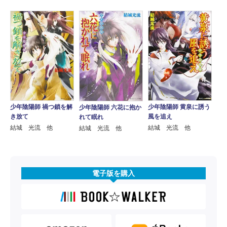
少年陰陽師 禍つ鎖を解
少年陰陽師 黄泉に誘う
少年陰陽師 六花に抱か
き放て
風を追え
れて眠れ
結城 光流 他
結城 光流 他
結城 光流 他
電子版を購入