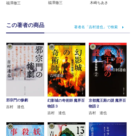
福澤徹三
木崎ちあき
福澤徹三
この著者の商品
著者名「吉村達也」で検索
邪宗門の惨劇
幻影城の奇術師 魔界百
京都魔王殿の謎 魔界百
物語３
物語２
吉村 達也
吉村 達也
吉村 達也