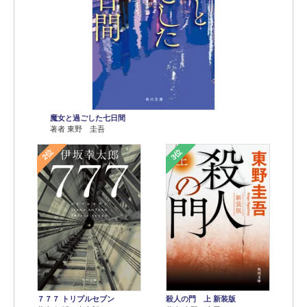
魔女と過ごした七日間
著者 東野 圭吾
2位
3位
７７７ トリプルセブン
殺人の門 上 新装版