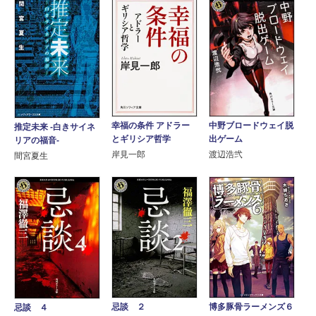
幸福の条件 アドラー
中野ブロードウェイ脱
推定未来 ‐白きサイネ
とギリシア哲学
出ゲーム
リアの福音‐
岸見一郎
渡辺浩弐
間宮夏生
忌談 ２
博多豚骨ラーメンズ６
忌談 ４