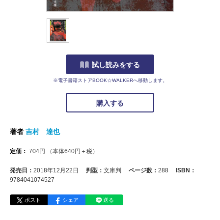
試し読みをする
※電子書籍ストアBOOK☆WALKERへ移動します。
購入する
著者
吉村 達也
定価：
704
円
（本体
640
円＋税）
発売日：
2018年12月22日
判型：
文庫判
ページ数：
288
ISBN：
9784041074527
ポスト
シェア
送る