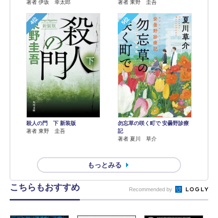
著者 伊坂 幸太郎
著者 東野 圭吾
4位
5位
殺人の門 下 新装版
勿忘草の咲く町で 安曇野診療
著者 東野 圭吾
記
著者 夏川 草介
もっとみる
こちらもおすすめ
Recommended by