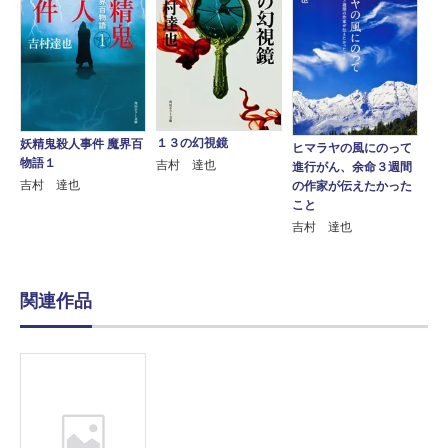
１３の幻視鏡
妖精鬼殺人事件 魔界百
ヒマラヤの風にのって
物語１
吉村 達也
進行がん、余命３週間
吉村 達也
の作家が伝えたかった
こと
吉村 達也
関連作品