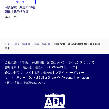
電子版
写真探索・釣魚1400種
図鑑【電子特別版】
小西 英人
TOP
生活・実用書
生活・実用書
写真探索・釣魚1400種図鑑【電子特別
版】
会社概要
IR情報
採用情報
広告について
ライセンスについて
書店様向け
法人様一括購入
KADOKAWAグループ
作品の利用について
お問い合わせ
プライバシーポリシー
サイトポリシー
Do Not Sell or Share My Personal Information
利用者情報の外部送信について