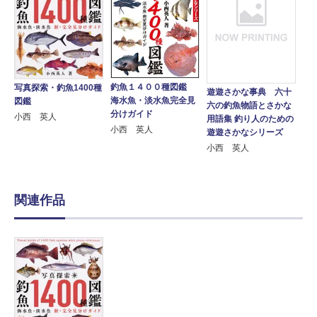
釣魚１４００種図鑑
写真探索・釣魚1400種
遊遊さかな事典 六十
海水魚・淡水魚完全見
図鑑
六の釣魚物語とさかな
分けガイド
小西 英人
用語集 釣り人のための
小西 英人
遊遊さかなシリーズ
小西 英人
関連作品