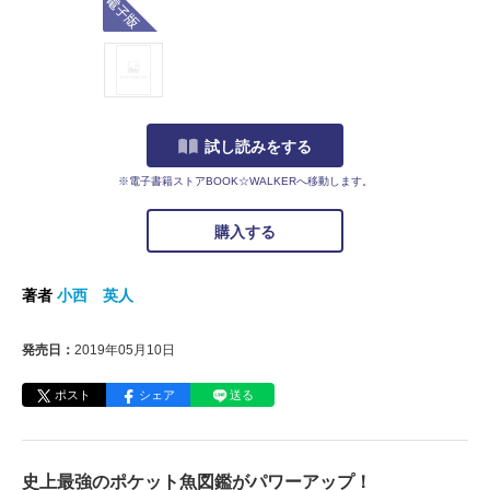
試し読みをする
※電子書籍ストアBOOK☆WALKERへ移動します。
購入する
著者
小西 英人
発売日：
2019年05月10日
ポスト
シェア
送る
史上最強のポケット魚図鑑がパワーアップ！