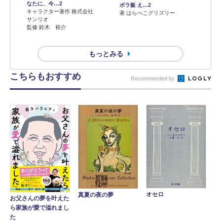
なたに、今…2
ボラ飯 え…2
キャラクター著作 株式会社
著 はらぺこグリズリー
サンリオ
監修 鈴木 裕介
もっとみる
こちらもおすすめ
Recommended by
オセロ
真夏の夜の夢
お父さんの夢を叶えた
ら家族が愛で溢れまし
た