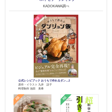
KADOKAWA調べ
1位
公式レシピブック おうちで作れるダン…2
原作・イラスト 九井 諒子
料理制作 池田 美希
2位
3位