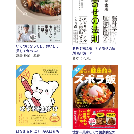
いくつになっても、おいしく
超科学完全版 引き寄せの法
美しく食べ…2
則 疑い深…2
著者 松尾 幸造
著者 くろ丸。
4位
5位
はなまるおばけ がんばるあ
世界一美味しくて健康的なズ