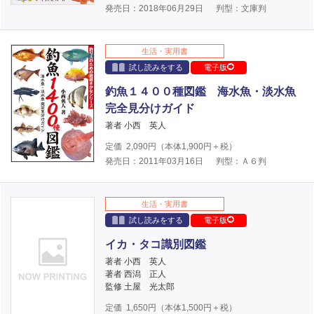
発売日：2018年06月29日
判型：文庫判
生活・実用書
試し読みをする
電子版
釣魚１４００種図鑑 海水魚・淡水魚
完全見分けガイド
著者 小西 英人
定価
2,090
円（本体
1,900
円＋税）
発売日：2011年03月16日
判型：Ａ６判
生活・実用書
試し読みをする
電子版
イカ・タコ識別図鑑
著者 小西 英人
著者 西潟 正人
監修 土屋 光太郎
定価
1,650
円（本体
1,500
円＋税）