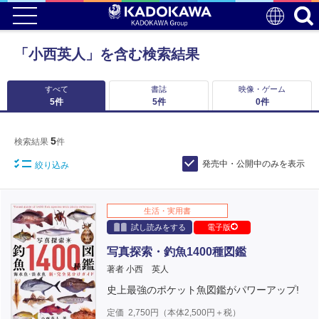
「小西英人」を含む検索結果
すべて
書誌
映像・ゲーム
5
件
5
件
0
件
5
検索結果
件
発売中・公開中のみを表示
絞り込み
生活・実用書
試し読みをする
電子版
写真探索・釣魚1400種図鑑
著者 小西 英人
史上最強のポケット魚図鑑がパワーアップ!
定価
2,750
円（本体
2,500
円＋税）