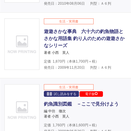
発売日：2010年08月06日
判型：Ａ６判
生活・実用書
遊遊さかな事典 六十六の釣魚物語と
さかな用語集 釣り人のための遊遊さか
なシリーズ
著者 小西 英人
定価
1,870
円（本体
1,700
円＋税）
発売日：2009年11月20日
判型：Ａ６判
生活・実用書
試し読みをする
電子版
釣魚識別図鑑 －ここで見分けよう
編 中坊 徹次
著者 小西 英人
定価
1,760
円（本体
1,600
円＋税）