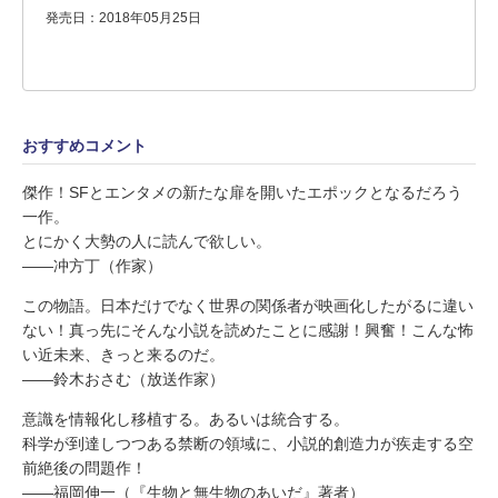
発売日：2018年05月25日
おすすめコメント
傑作！SFとエンタメの新たな扉を開いたエポックとなるだろう
一作。
とにかく大勢の人に読んで欲しい。
――冲方丁（作家）
この物語。日本だけでなく世界の関係者が映画化したがるに違い
ない！真っ先にそんな小説を読めたことに感謝！興奮！こんな怖
い近未来、きっと来るのだ。
――鈴木おさむ（放送作家）
意識を情報化し移植する。あるいは統合する。
科学が到達しつつある禁断の領域に、小説的創造力が疾走する空
前絶後の問題作！
――福岡伸一（『生物と無生物のあいだ』著者）