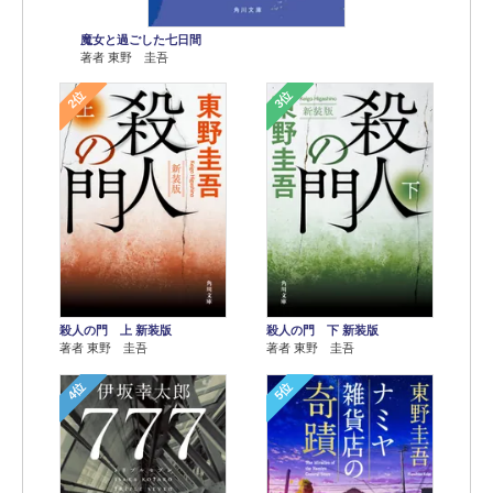
魔女と過ごした七日間
著者 東野 圭吾
2位
3位
殺人の門 上 新装版
殺人の門 下 新装版
著者 東野 圭吾
著者 東野 圭吾
4位
5位