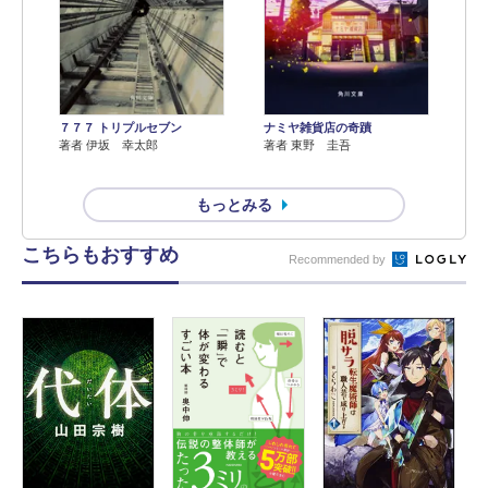
７７７ トリプルセブン
ナミヤ雑貨店の奇蹟
著者 伊坂 幸太郎
著者 東野 圭吾
もっとみる
こちらもおすすめ
Recommended by