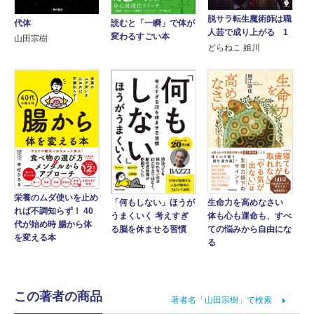
脱サラ転生魔術師は職
代体
読むと「一瞬」で体が
人芸で成り上がる 1
変わるすごい本
山田宗樹
どらねこ 姐川
栄養のムダ使いを止め
「何もしない」ほうが
生命力を高めなさい
れば不調知らず！ 40
うまくいく 考えすぎ
体も心も運命も、すべ
代が始め時 腸から体
る脳を休ませる習慣
ての悩みから自由にな
を変える本
る
この著者の商品
著者名「山田宗樹」で検索