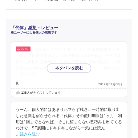
「代体」感想・レビュー
※ユーザーによる個人の感想です
年始めから"当たり"を引いた。意識を肉体から切
り離して転送できるという未来感溢れるSF作品。一方で革
新的な技術には倫理的、法的な問題が付き物である。人間
の死とは肉体の消滅か、意識の消滅か。また、「容れもの
…続きを読む
K
2019年01月08日
138
人がナイス！しています
うーん、個人的にはあまりハマらず残念…一時的に取り出
した意識を宿らせられる「代体」その使用期限は1ヶ月、利
用は1回までとなれば、そこに留まらない悪巧みも出てくる
わけで…SF展開にドキドキしながら一気には読ん
…続きを読む