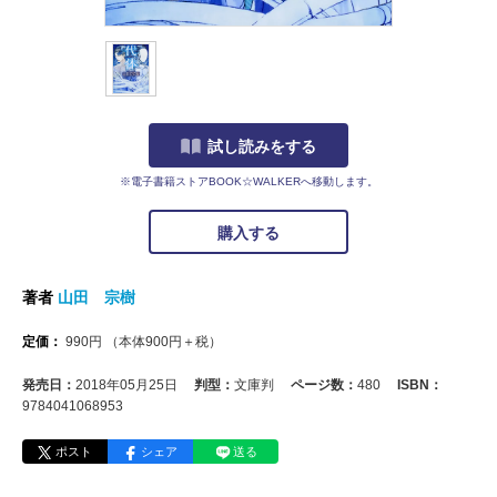
試し読みをする
※電子書籍ストアBOOK☆WALKERへ移動します。
購入する
著者
山田 宗樹
定価：
990
円
（本体
900
円＋税）
発売日：
2018年05月25日
判型：
文庫判
ページ数：
480
ISBN：
9784041068953
ポスト
シェア
送る