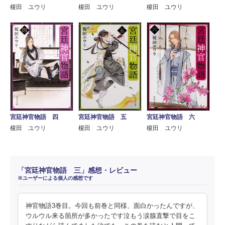
榎田 ユウリ
榎田 ユウリ
榎田 ユウリ
宮廷神官物語 四
宮廷神官物語 五
宮廷神官物語 六
榎田 ユウリ
榎田 ユウリ
榎田 ユウリ
「宮廷神官物語 三」感想・レビュー
※ユーザーによる個人の感想です
神官物語3巻目。今回も前巻と同様、面白かったんですが、
ウルウル来る箇所が多かったです泣もう涙腺直撃で目をこ