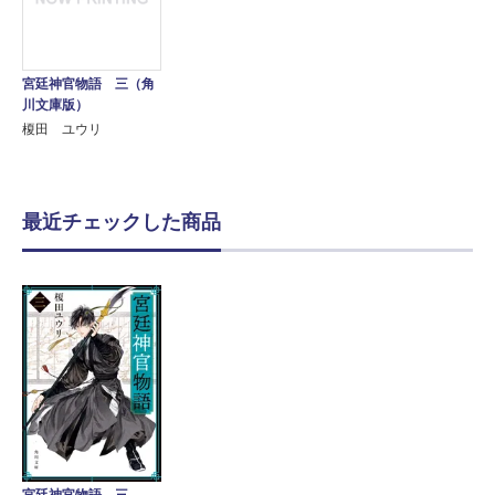
宮廷神官物語 三（角
川文庫版）
榎田 ユウリ
最近チェックした商品
宮廷神官物語 三