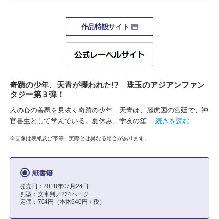
作品特設サイト
奇蹟の少年、天青が攫われた!? 珠玉のアジアンファン
タジー第３弾！
人の心の善悪を見抜く奇蹟の少年・天青は、麗虎国の宮廷で、神
官書生として学んでいる。夏休み、学友の笙
…続きを読む
※画像は表紙及び帯等、実際とは異なる場合があります。
紙書籍
発売日：2018年07月24日
判型：文庫判／224ページ
定価：704円（本体640円＋税）