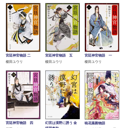
宮廷神官物語 二
宮廷神官物語 五
宮廷神官物語 一
榎田ユウリ
榎田ユウリ
榎田ユウリ
宮廷神官物語 四
幻宮は漠野に誘う 金
暁花薬殿物語