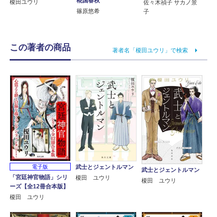
椛国春秋
榎田ユウリ
佐々木禎子 サカノ景
篠原悠希
子
この著者の商品
著者名「榎田ユウリ」で検索
武士とジェントルマン
電子版
武士とジェントルマン
「宮廷神官物語」シリ
榎田 ユウリ
榎田 ユウリ
ーズ【全12冊合本版】
榎田 ユウリ