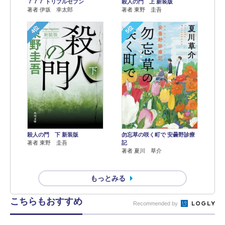
７７７ トリプルセブン
殺人の門 上 新装版
著者 伊坂 幸太郎
著者 東野 圭吾
4位
5位
殺人の門 下 新装版
勿忘草の咲く町で 安曇野診療
著者 東野 圭吾
記
著者 夏川 草介
もっとみる
こちらもおすすめ
Recommended by