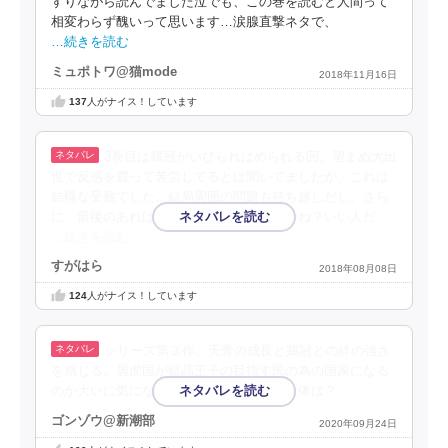
すりながら読んでました泣でも、この巻を読むと人間って
相変わらず醜いって思います…涙腺直撃ネタで、
…続きを読む
ミュポトワ@猫mode
2018年11月16日
137
人がナイス！しています
3巻目は鶏冠がいびられはめられる回。望まぬ大出
世で反感を買って苦労してるとは聞いてましたが、これは
結構な受難でした。結局周囲の問題も持ち越しだし。さら
に、最後のあれは何？やっぱり苑遊ですかね？いい人だ
…続きを読む
すがはら
2018年08月08日
124
人がナイス！しています
シリーズ第３作。天青の成長と鶏冠との絆の強さ
を感じる。麗虎国が藍晶王子の目指す民の為の国家になる
のか大いに気になる。最終章の謎の主の正体は？
ゴンゾウ@新潮部
2020年09月24日