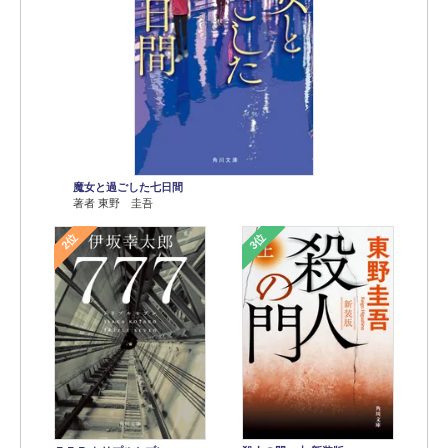
魔女と過ごした七日間
著者 東野 圭吾
2位
3位