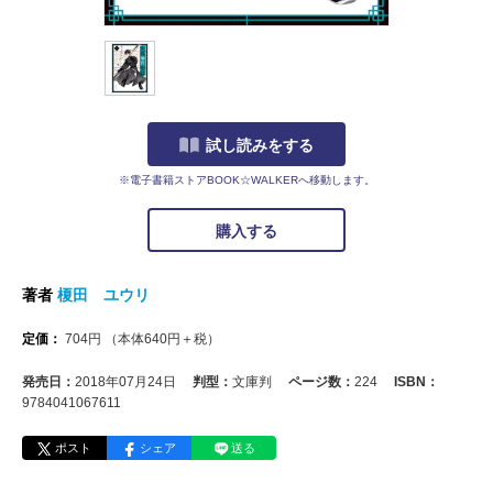
試し読みをする
※電子書籍ストアBOOK☆WALKERへ移動します。
購入する
著者
榎田 ユウリ
定価：
704
円
（本体
640
円＋税）
発売日：
2018年07月24日
判型：
文庫判
ページ数：
224
ISBN：
9784041067611
ポスト
シェア
送る