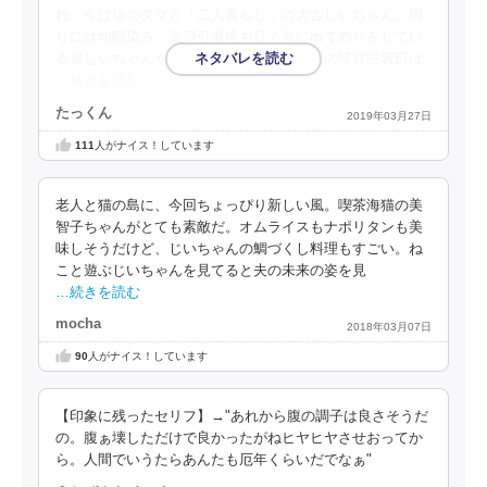
れ、今は猫のタマと「二人暮らし」の大吉じいちゃん。周
りには幼馴染み、漁師引退後も良く海に出て釣りをしてい
る巌じいちゃんやばあちゃんたち。診療所の研修医若田は
…続きを読む
たっくん
2019年03月27日
111
人がナイス！しています
老人と猫の島に、今回ちょっぴり新しい風。喫茶海猫の美
智子ちゃんがとても素敵だ。オムライスもナポリタンも美
味しそうだけど、じいちゃんの鯛づくし料理もすごい。ね
こと遊ぶじいちゃんを見てると夫の未来の姿を見
…続きを読む
mocha
2018年03月07日
90
人がナイス！しています
【印象に残ったセリフ】→"あれから腹の調子は良さそうだ
の。腹ぁ壊しただけで良かったがねヒヤヒヤさせおってか
ら。人間でいうたらあんたも厄年くらいだでなぁ"