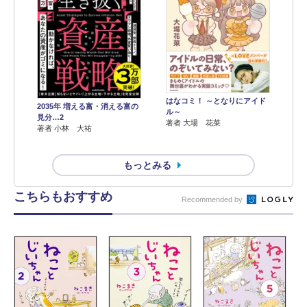
はなコミ！ ～となりにアイド
2035年 増える富・消える富の
ル～
見分…2
著者 大場 花菜
著者 小林 大祐
もっとみる
こちらもおすすめ
Recommended by