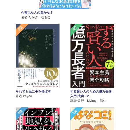
今夜はなんの魚かな？
著者 たかぎ なおこ
2位
3位
それでも光に手を伸ばす
ずる賢い人のための億万長者
著者 Payao
入門 成功…2
著者 佐野 Mykey 義仁
4位
5位