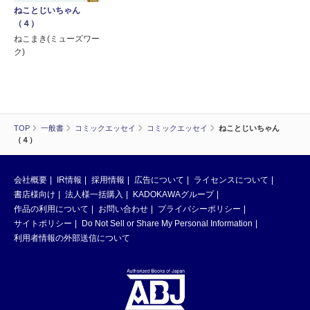
ねことじいちゃん
（４）
ねこまき(ミューズワー
ク)
TOP
一般書
コミックエッセイ
コミックエッセイ
ねことじいちゃん
（４）
会社概要
IR情報
採用情報
広告について
ライセンスについて
書店様向け
法人様一括購入
KADOKAWAグループ
作品の利用について
お問い合わせ
プライバシーポリシー
サイトポリシー
Do Not Sell or Share My Personal Information
利用者情報の外部送信について