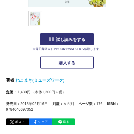
試し読みをする
※電子書籍ストアBOOK☆WALKERへ移動します。
購入する
著者
ねこまき(ミューズワーク)
定価：
1,430
円
（本体
1,300
円＋税）
発売日：
2018年02月16日
判型：
Ａ５判
ページ数：
176
ISBN：
9784040697352
ポスト
シェア
送る