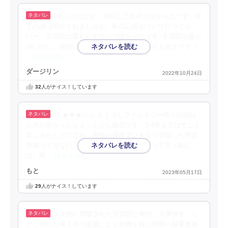
6年ぶりだけど、完結して読めて良かったです！全
ての謎は明かされましたが、私の記憶がついて行ってな
い〜。京四郎は変わらずカッコ良かったです♪京四郎の愛が
深いのに、有紗に伝わりきっていないところも好きです（
…続きを読む
ダージリン
2022年10月24日
32
人がナイス！しています
61 ★★★☆☆ もう少しファンタジー寄りの完結
の方が良かったなぁ～と少し残念です。1-4巻まではすごく
楽しめたんだけどね。最後の最後でいきなり登場した時宮
財閥って何なの？日本で知らぬ者がいないって言う割に
は、時
…続きを読む
もと
2023年05月17日
29
人がナイス！しています
烏丸朔に襲撃された京四郎と有紗。万事休す、し
かし現れた軍人達の援護により危機を脱し陸軍の最重要拠