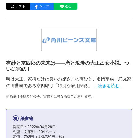
ポスト
シェア
送る
有紗と京四郎の未来は――恋と浪漫の大正乙女小説、つ
いに完結！
時は大正。家柄だけは良いお嬢さまの有紗と、名門華族・烏丸家
の御曹司である京四郎は「特別な雇用関係」
…続きを読む
※画像は表紙及び帯等、実際とは異なる場合があります。
紙書籍
発売日：2022年04月28日
判型：文庫判／304ページ
定価：792円（本体720円＋税）