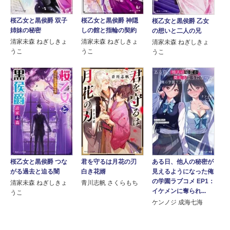
桜乙女と黒侯爵 双子
桜乙女と黒侯爵 神隠
桜乙女と黒侯爵 乙女
姉妹の秘密
しの館と指輪の契約
の想いと二人の兄
清家未森 ねぎしきょ
清家未森 ねぎしきょ
清家未森 ねぎしきょ
うこ
うこ
うこ
桜乙女と黒侯爵 つな
君を守るは月花の刃
ある日、他人の秘密が
がる過去と迫る闇
白き花婿
見えるようになった俺
の学園ラブコメ EP1：
清家未森 ねぎしきょ
青川志帆 さくらもち
イケメンに奪られ...
うこ
ケンノジ 成海七海