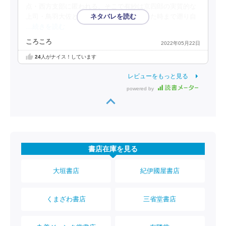
点・西方支部に匿われる。そこで有紗は京四郎の実質的な
上司・鳥羽大佐と面会、朔と初めて遭遇した時まで遡り自
…続きを読む
ころころ
2022年05月22日
24
人がナイス！しています
レビューをもっと見る
powered by
書店在庫を見る
大垣書店
紀伊國屋書店
くまざわ書店
三省堂書店