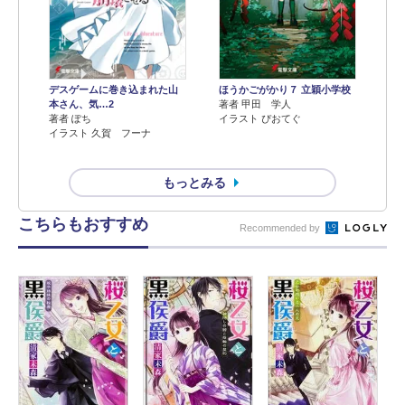
デスゲームに巻き込まれた山
ほうかごがかり７ 立穎小学校
本さん、気…2
著者 甲田 学人
著者 ぽち
イラスト ぴおてぐ
イラスト 久賀 フーナ
もっとみる
こちらもおすすめ
Recommended by