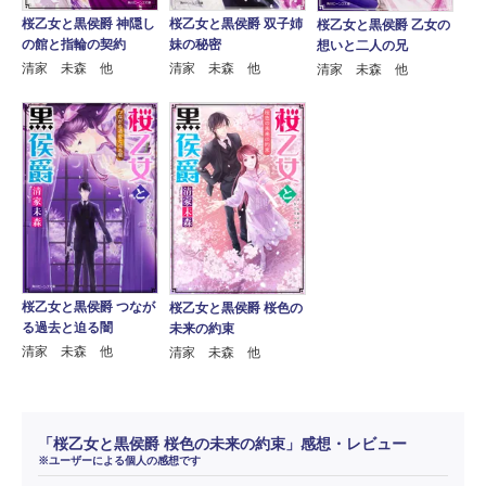
桜乙女と黒侯爵 神隠し
桜乙女と黒侯爵 双子姉
桜乙女と黒侯爵 乙女の
の館と指輪の契約
妹の秘密
想いと二人の兄
清家 未森 他
清家 未森 他
清家 未森 他
桜乙女と黒侯爵 つなが
桜乙女と黒侯爵 桜色の
る過去と迫る闇
未来の約束
清家 未森 他
清家 未森 他
「桜乙女と黒侯爵 桜色の未来の約束」感想・レビュー
※ユーザーによる個人の感想です