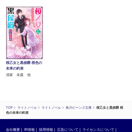
桜乙女と黒侯爵 桜色の
未来の約束
清家 未森 他
TOP
ライトノベル
ライトノベル
角川ビーンズ文庫
桜乙女と黒侯爵 桜
色の未来の約束
会社概要
IR情報
採用情報
広告について
ライセンスについて