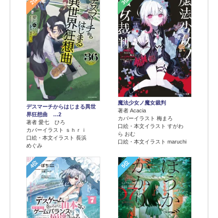
2位
3位
魔法少女ノ魔女裁判
デスマーチからはじまる異世
著者 Acacia
界狂想曲 …2
カバーイラスト 梅まろ
著者 愛七 ひろ
口絵・本文イラスト すがわ
カバーイラスト ｓｈｒｉ
ら おむ
口絵・本文イラスト 長浜
口絵・本文イラスト maruchi
めぐみ
4位
5位