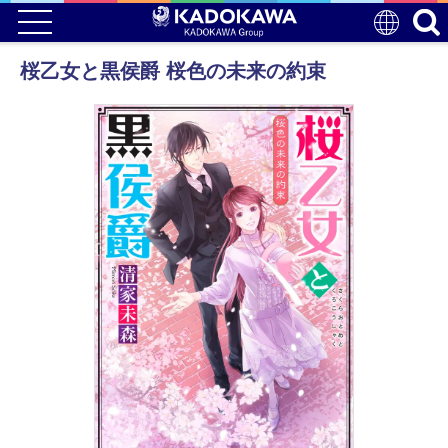
桜乙女と黒侯爵 桜色の未来の約束