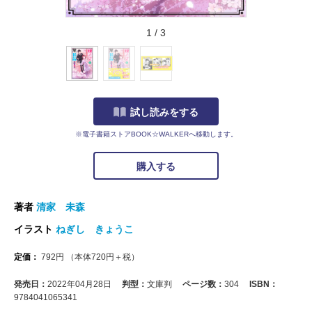
1
/
3
試し読みをする
※電子書籍ストアBOOK☆WALKERへ移動します。
購入する
著者
清家 未森
イラスト
ねぎし きょうこ
定価：
792
円
（本体
720
円＋税）
発売日：
2022年04月28日
判型：
文庫判
ページ数：
304
ISBN：
9784041065341