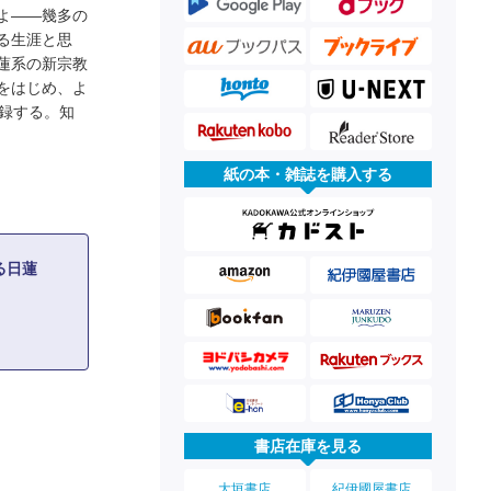
よ――幾多の
る生涯と思
蓮系の新宗教
をはじめ、よ
録する。知
紙の本・雑誌を購入する
る日蓮
書店在庫を見る
大垣書店
紀伊國屋書店