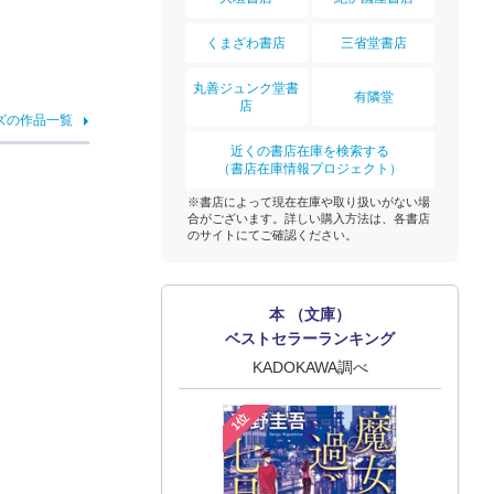
くまざわ書店
三省堂書店
丸善ジュンク堂書
有隣堂
店
ズの作品一覧
近くの書店在庫を検索する
（書店在庫情報プロジェクト）
※書店によって現在在庫や取り扱いがない場
合がございます。詳しい購入方法は、各書店
のサイトにてご確認ください。
本 （文庫）
ベストセラーランキング
KADOKAWA調べ
1位