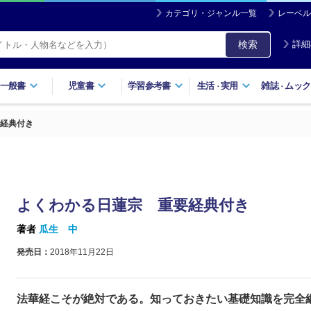
カテゴリ・ジャンル一覧
レーベル
検索
詳細
一般書
児童書
学習参考書
生活
実用
雑誌
ムック
・
・
経典付き
よくわかる日蓮宗 重要経典付き
著者
瓜生 中
発売日：
2018年11月22日
法華経こそが絶対である。知っておきたい基礎知識を完全