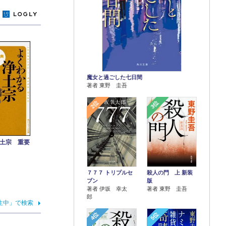
y
魔女と過ごした七日間
著者 東野 圭吾
2位
3位
土宗 重要
７７７ トリプルセ
殺人の門 上 新装
ブン
版
著者 伊坂 幸太
著者 東野 圭吾
郎
生中」で検索
4位
5位