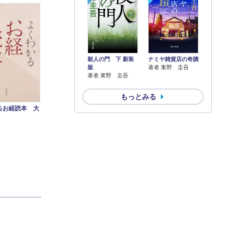
殺人の門 下 新装
ナミヤ雑貨店の奇蹟
版
著者 東野 圭吾
著者 東野 圭吾
もっとみる
るお経読本 大