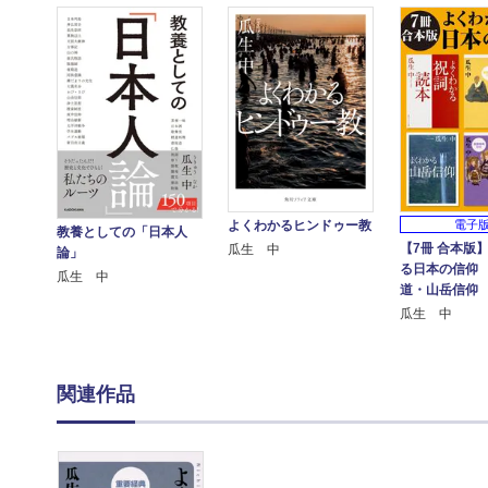
よくわかるヒンドゥー教
電子
教養としての「日本人
【7冊 合本版
瓜生 中
論」
る日本の信仰
瓜生 中
道・山岳信仰
瓜生 中
関連作品