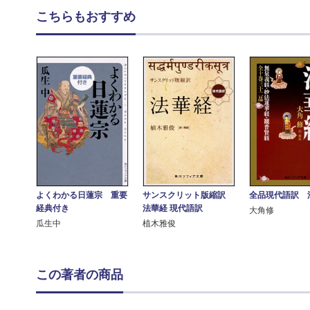
こちらもおすすめ
よくわかる日蓮宗 重要
サンスクリット版縮訳
全品現代語訳 
経典付き
法華経 現代語訳
大角修
瓜生中
植木雅俊
この著者の商品