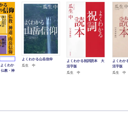
版
よくわかる山岳信仰
よくわかる祝詞読本 大
よくわか
】よくわか
瓜生 中
活字版
活字版
 仏教・神
瓜生 中
瓜生 中