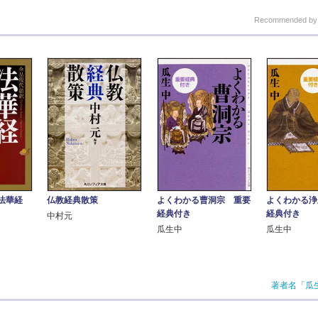
Recommended b
法華経
仏教経典散策
よくわかる曹洞宗 重要
よくわかる浄
経典付き
経典付き
中村元
瓜生中
瓜生中
著者名「瓜