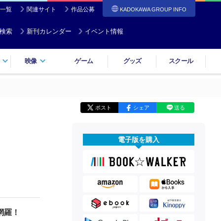
一覧
関連サイト
作品公募
KADOKAWA GROUP INFO
検索
新刊カレンダー
イベント情報
映像
ゲーム
グッズ
スクール
ポスト
シェア
送る
電子版を購入
網羅！