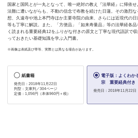
国家と国民とが一丸となって、唯一絶対の教え『法華経』に帰依せ
法難に遭いながらも、不動の信念で布教を続けた日蓮。その激烈な
想、久遠寺や池上本門寺ほか主要寺院の由来、さらには近現代の日
等も丁寧に解説。また、「方便品」「如来寿量品」等の法華経各品
く読まれる重要経典12をふりがな付きの原文と丁寧な現代語訳で収
っておきたい基礎知識を学ぶ入門書。
※画像は表紙及び帯等、実際とは異なる場合があります。
紙書籍
電子版：よくわか
宗 重要経典付き
発売日：2018年11月22日
判型：文庫判／304ページ
発売日：2018年11月22日
定価：1,056円（本体960円＋税）