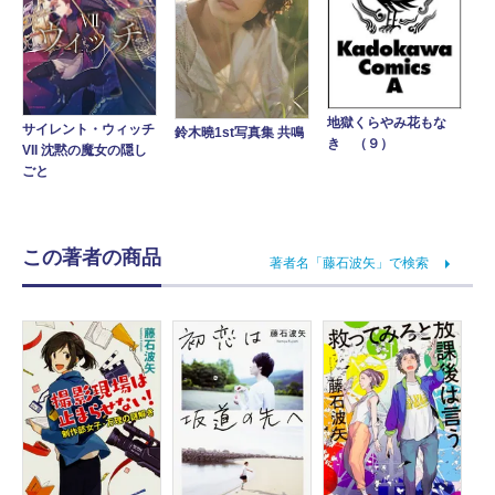
地獄くらやみ花もな
サイレント・ウィッチ
鈴木曉1st写真集 共鳴
き （９）
VII 沈黙の魔女の隠し
ごと
この著者の商品
著者名「藤石波矢」で検索