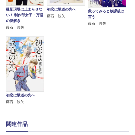
撮影現場は止まらせな
初恋は坂道の先へ
救ってみろと放課後は
い！ 制作部女子・万理
藤石 波矢
言う
の謎解き
藤石 波矢
藤石 波矢
初恋は坂道の先へ
藤石 波矢
関連作品