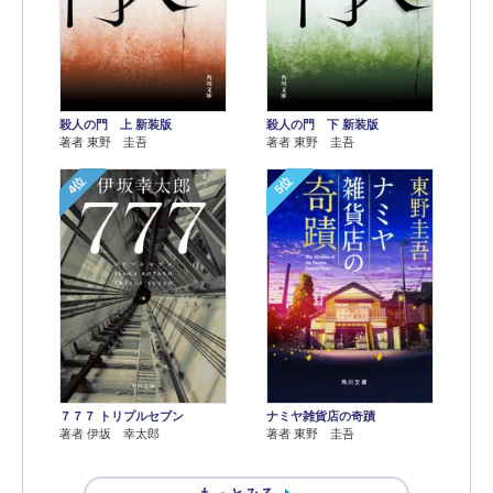
殺人の門 上 新装版
殺人の門 下 新装版
著者 東野 圭吾
著者 東野 圭吾
4位
5位
７７７ トリプルセブン
ナミヤ雑貨店の奇蹟
著者 伊坂 幸太郎
著者 東野 圭吾