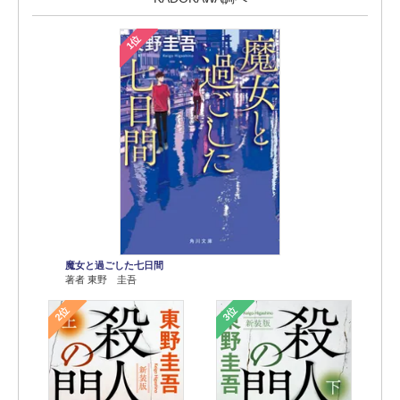
1位
魔女と過ごした七日間
著者 東野 圭吾
2位
3位