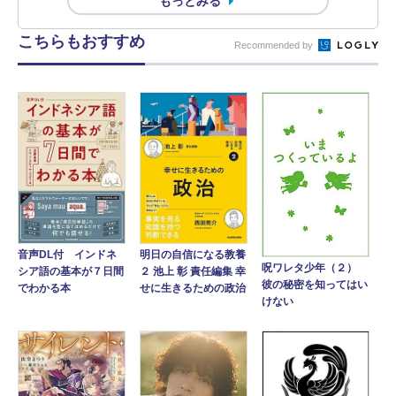
もっとみる
こちらもおすすめ
Recommended by
音声DL付 インドネ
明日の自信になる教養
呪ワレタ少年（２）
シア語の基本が７日間
２ 池上 彰 責任編集 幸
彼の秘密を知ってはい
でわかる本
せに生きるための政治
けない