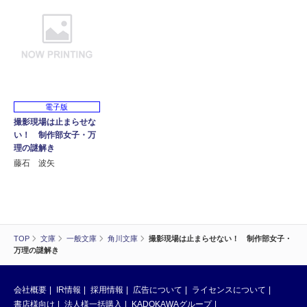
電子版
撮影現場は止まらせな
い！ 制作部女子・万
理の謎解き
藤石 波矢
TOP
文庫
一般文庫
角川文庫
撮影現場は止まらせない！ 制作部女子・
万理の謎解き
会社概要
IR情報
採用情報
広告について
ライセンスについて
書店様向け
法人様一括購入
KADOKAWAグループ