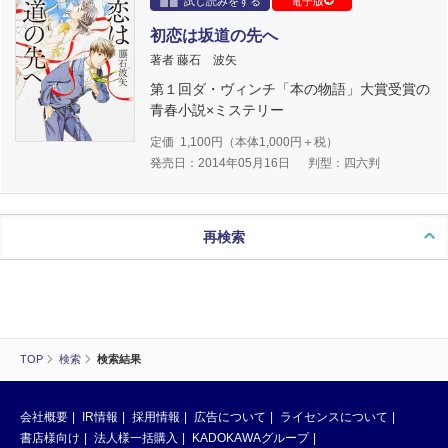
試し読みをする
電子版
初恋は坂道の先へ
著者 藤石 波矢
第１回ダ・ヴィンチ「本の物語」大賞受賞の
青春小説×ミステリー
定価
1,100
円（本体
1,000
円＋税）
発売日：2014年05月16日
判型：四六判
再検索
TOP
検索
検索結果
会社概要
IR情報
採用情報
広告について
ライセンスについて
書店様向け
法人様一括購入
KADOKAWAグループ