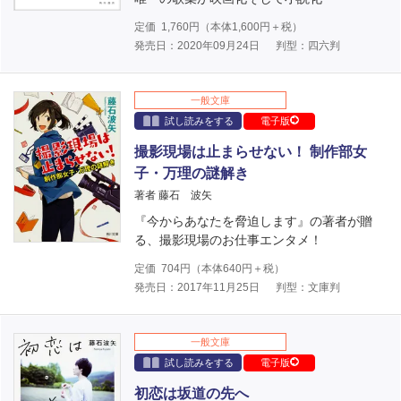
定価
1,760
円（本体
1,600
円＋税）
発売日：2020年09月24日
判型：四六判
一般文庫
試し読みをする
電子版
撮影現場は止まらせない！ 制作部女
子・万理の謎解き
著者 藤石 波矢
『今からあなたを脅迫します』の著者が贈
る、撮影現場のお仕事エンタメ！
定価
704
円（本体
640
円＋税）
発売日：2017年11月25日
判型：文庫判
一般文庫
試し読みをする
電子版
初恋は坂道の先へ