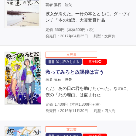
著者 藤石 波矢
彼女が消えた。一冊の本とともに。ダ・ヴィ
ンチ「本の物語」大賞受賞作品
定価
660
円（本体
600
円＋税）
発売日：2017年04月25日
判型：文庫判
文芸書
試し読みをする
電子版
救ってみろと放課後は言う
著者 藤石 波矢
ただ、あの日の君を助けたかった。なのに、
僕の「死の理由」は盗まれた――
定価
1,430
円（本体
1,300
円＋税）
発売日：2016年11月30日
判型：四六判
文芸書