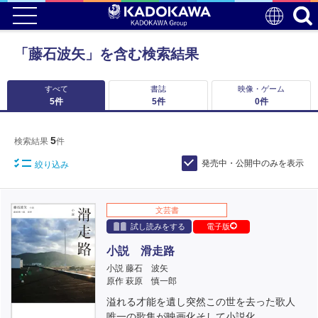
「藤石波矢」を含む検索結果
すべて
書誌
映像・ゲーム
5
件
5
件
0
件
5
検索結果
件
発売中・公開中のみを表示
絞り込み
文芸書
試し読みをする
電子版
小説 滑走路
小説 藤石 波矢
原作 萩原 慎一郎
溢れる才能を遺し突然この世を去った歌人
唯一の歌集が映画化そして小説化