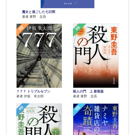
魔女と過ごした七日間
著者 東野 圭吾
2位
3位
７７７ トリプルセブン
殺人の門 上 新装版
著者 伊坂 幸太郎
著者 東野 圭吾
4位
5位