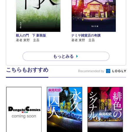
殺人の門 下 新装版
ナミヤ雑貨店の奇蹟
著者 東野 圭吾
著者 東野 圭吾
もっとみる
こちらもおすすめ
Recommended by