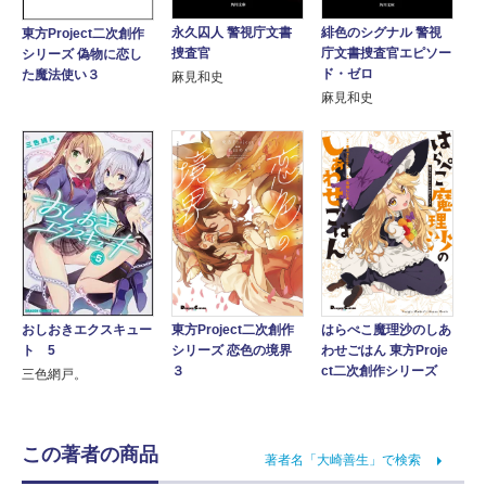
永久囚人 警視庁文書
緋色のシグナル 警視
東方Project二次創作
捜査官
庁文書捜査官エピソー
シリーズ 偽物に恋し
ド・ゼロ
た魔法使い３
麻見和史
麻見和史
おしおきエクスキュー
東方Project二次創作
はらぺこ魔理沙のしあ
ト 5
シリーズ 恋色の境界
わせごはん 東方Proje
３
ct二次創作シリーズ
三色網戸。
この著者の商品
著者名「大崎善生」で検索