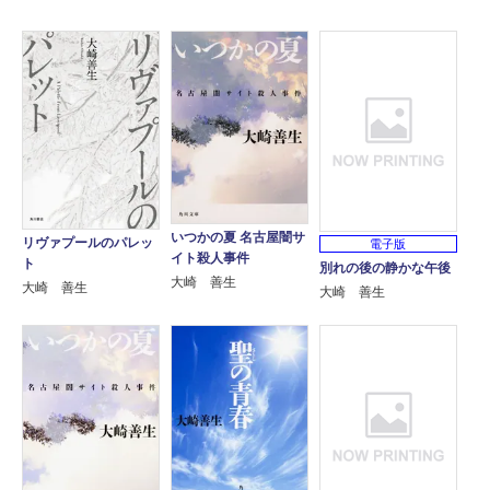
いつかの夏 名古屋闇サ
リヴァプールのパレッ
電子版
イト殺人事件
ト
別れの後の静かな午後
大崎 善生
大崎 善生
大崎 善生