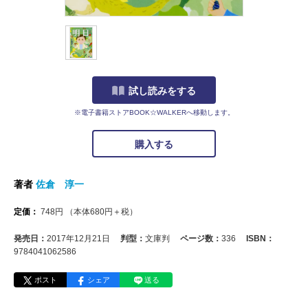
試し読みをする
※電子書籍ストアBOOK☆WALKERへ移動します。
購入する
著者
佐倉 淳一
定価：
748
円
（本体
680
円＋税）
発売日：
2017年12月21日
判型：
文庫判
ページ数：
336
ISBN：
9784041062586
ポスト
シェア
送る