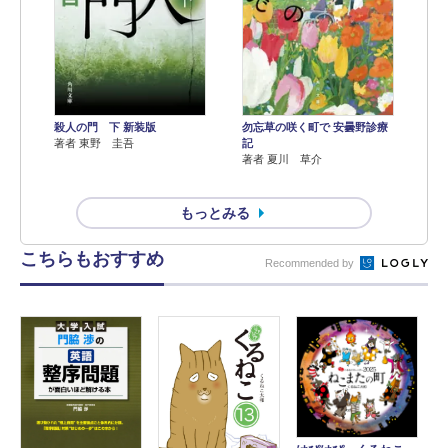
殺人の門 下 新装版
勿忘草の咲く町で 安曇野診療
著者 東野 圭吾
記
著者 夏川 草介
もっとみる
こちらもおすすめ
Recommended by