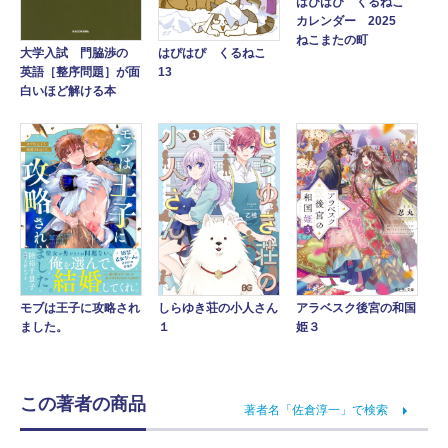
はぴはぴ くるねこ
カレンダー 2025
ねこまたの町
大学入試 門脇渉の
はぴはぴ くるねこ
英語［整序問題］が面
13
白いほど解ける本
アラベスク後宮の和国
モブは王子に攻略され
しらゆき荘の小人さん
姫３
ました。
１
この著者の商品
著者名「佐倉淳一」で検索