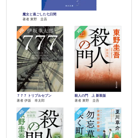
魔女と過ごした七日間
著者 東野 圭吾
2位
3位
７７７ トリプルセブン
殺人の門 上 新装版
著者 伊坂 幸太郎
著者 東野 圭吾
4位
5位