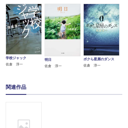
学校ジャック
ボクら星屑のダンス
明日
佐倉 淳一
佐倉 淳一
佐倉 淳一
関連作品