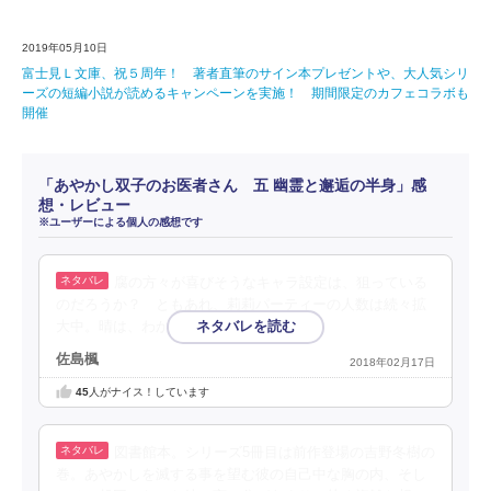
2019年05月10日
富士見Ｌ文庫、祝５周年！ 著者直筆のサイン本プレゼントや、大人気シリ
ーズの短編小説が読めるキャンペーンを実施！ 期間限定のカフェコラボも
開催
「あやかし双子のお医者さん 五 幽霊と邂逅の半身」感
想・レビュー
※ユーザーによる個人の感想です
腐の方々が喜びそうなキャラ設定は、狙っている
のだろうか？ ともあれ、莉莉パーティーの人数は続々拡
大中。晴は、わかりやすいツンデレだな。
佐島楓
2018年02月17日
45
人がナイス！しています
図書館本。シリーズ5冊目は前作登場の吉野冬樹の
巻。あやかしを滅する事を望む彼の自己中な胸の内、そし