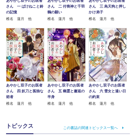
あやかし双子のお医者
あやかし双子のお医者
あやかし双子のお医者
さん 一 ばけねこと鈴
さん 二 付喪神と千羽
さん 三 烏天狗と押し
の記憶
鶴の願い
かけ弟子
椎名 蓮月 他
椎名 蓮月 他
椎名 蓮月 他
あやかし双子のお医者
あやかし双子のお医者
あやかし双子のお医者
さん 四 妖刀と孤独な
さん 五 幽霊と邂逅の
さん 六 雪女と遠い日
術者
半身
の約束
椎名 蓮月 他
椎名 蓮月 他
椎名 蓮月 他
トピックス
この書誌の関連トピックス一覧へ