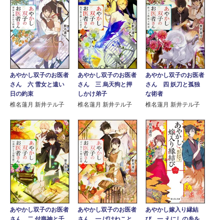
あやかし双子のお医者
あやかし双子のお医者
あやかし双子のお医者
さん 六 雪女と遠い
さん 三 烏天狗と押
さん 四 妖刀と孤独
日の約束
しかけ弟子
な術者
椎名蓮月 新井テル子
椎名蓮月 新井テル子
椎名蓮月 新井テル子
あやかし双子のお医者
あやかし双子のお医者
あやかし嫁入り縁結
さん 二 付喪神と千
さん 一 ばけねこと
び 一 えにしの糸を