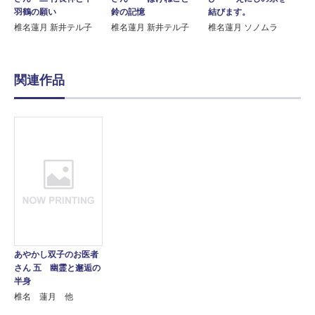
羽鶴の願い
鈴の記憶
結びます。
椎名蓮月 新井テル子
椎名蓮月 新井テル子
椎名蓮月 ソノムラ
関連作品
あやかし双子のお医者
さん 五 幽霊と邂逅の
半身
椎名 蓮月 他