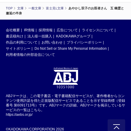
TOP
文庫
一般文庫
富士見L文庫
あやかし双子のお医者さん 五 幽霊と
邂逅の半身
会社概要
IR情報
採用情報
広告について
ライセンスについて
書店様向け
法人様一括購入
KADOKAWAグループ
作品の利用について
お問い合わせ
プライバシーポリシー
サイトポリシー
Do Not Sell or Share My Personal Information
利用者情報の外部送信について
ABJマークは、この電子書店・電子書籍配信サービスが、著作権者からコン
テンツ使用許諾を得た正規版配信サービスであることを示す登録商標（登録
番号 第6091713号）です。ABJマークの詳細、ABJマークを掲示しているサ
ービスの一覧はこちら。
https://aebs.or.jp/
©KADOKAWA CORPORATION 2026