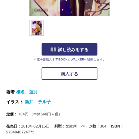
試し読みをする
※電子書籍ストアBOOK☆WALKERへ移動します。
購入する
著者
椎名 蓮月
イラスト
新井 テル子
定価：
704
円
（本体
640
円＋税）
発売日：
2018年02月15日
判型：
文庫判
ページ数：
304
ISBN：
9784040724775