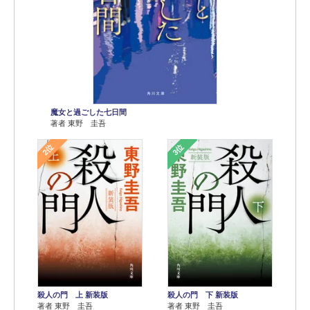
魔女と過ごした七日間
著者 東野 圭吾
2位
3位
殺人の門 上 新装版
殺人の門 下 新装版
著者 東野 圭吾
著者 東野 圭吾