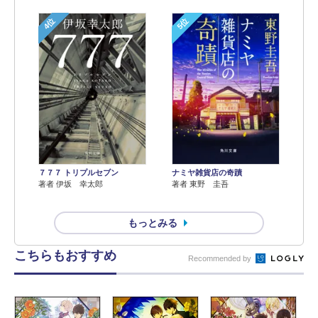
4位
5位
７７７ トリプルセブン
ナミヤ雑貨店の奇蹟
著者 伊坂 幸太郎
著者 東野 圭吾
もっとみる
こちらもおすすめ
Recommended by