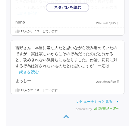
てその起因となった彼の言い分があまりに幼く複雑な想
い。ともあれ全ては丸く収まった事を喜びつつ、莉莉の周
…続きを読む
nono
2023年07月22日
13
人がナイス！しています
吉野さん、本当に嫌な人だと思いながら読み進めていたの
ですが…実は寂しいからこその行為だったのだと分かる
と、攻めきれない気持ちにもなりました。勿論、莉莉に対
する行為は許されないものだとは思いますが…一応は
…続きを読む
よっしー
2019年05月06日
12
人がナイス！しています
レビューをもっと見る
powered by