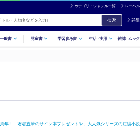
カテゴリ・ジャンル一覧
レーベル
検索
詳細
一般書
児童書
学習参考書
生活
実用
雑誌
ムック
・
・
周年！ 著者直筆のサイン本プレゼントや、大人気シリーズの短編小説