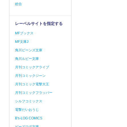
総合
レーベルサイトを指定する
MFブックス
MF文庫J
角川ビーンズ文庫
角川ルビー文庫
月刊コミックアライブ
月刊コミックジーン
月刊コミック電撃大王
月刊コミックフラッパー
シルフコミックス
電撃だいおうじ
B's-LOG COMICS
ビーズログ文庫