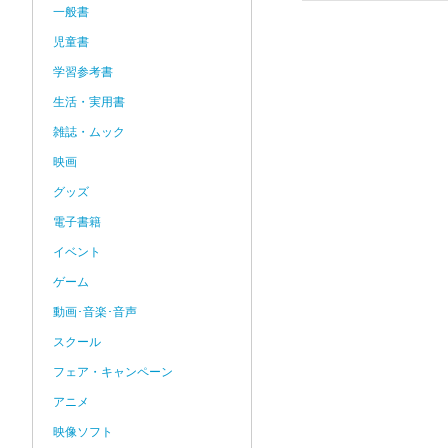
一般書
児童書
学習参考書
生活・実用書
雑誌・ムック
映画
グッズ
電子書籍
イベント
ゲーム
動画･音楽･音声
スクール
フェア・キャンペーン
アニメ
映像ソフト