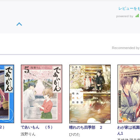
レビューを
powered by
Recommended b
２）
であいもん （５）
晴れのち四季部 ２
わが家は祇園
ん1
浅野りん
ひのた