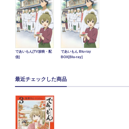
であいもん[TV放映・配
であいもん Blu-ray
信]
BOX[Blu-ray]
最近チェックした商品