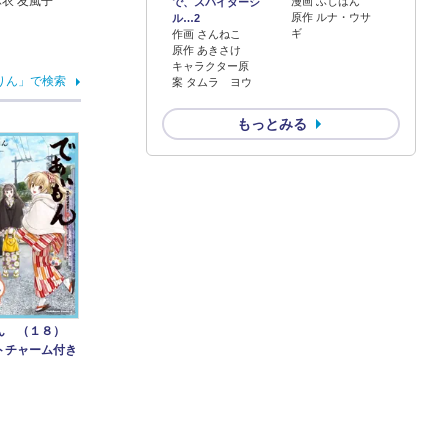
麻衣 友風子
漫画 ふじはん
で、スパイダーシ
原作 ルナ・ウサ
ル…2
ギ
作画 さんねこ
原作 あきさけ
キャラクター原
りん」で検索
案 タムラ ヨウ
もっとみる
ん （１８）
トチャーム付き