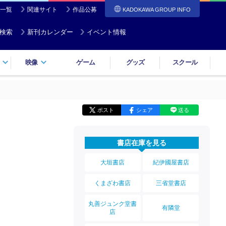
一覧
関連サイト
作品公募
KADOKAWA GROUP INFO
検索
新刊カレンダー
イベント情報
映像
ゲーム
グッズ
スクール
ポスト
シェア
送る
書店在庫を見る
大垣書店
紀伊國屋書店
くまざわ書店
三省堂書店
丸善ジュンク堂書
有隣堂
店