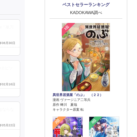
ベストセラーランキング
KADOKAWA調べ
1位
w「単刀
4年06月30日
のエピソ
3年02月16日
異世界居酒屋「のぶ」 （２２）
漫画 ヴァージニア二等兵
原作 蝉川 夏哉
はならな
キャラクター原案 転
2位
3位
3年05月22日