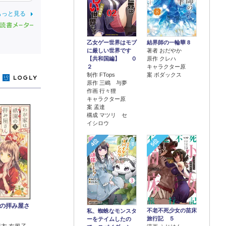
もっと見る
乙女ゲー世界はモブ
結界師の一輪華 8
に厳しい世界です
著者 おだやか
【共和国編】 ０
原作 クレハ
２
キャラクター原
制作 FTops
案 ボダックス
y
原作 三嶋 与夢
作画 行々狸
キャラクター原
案 孟達
構成 マツリ セ
イシロウ
4位
5位
の拝み屋さ
不老不死少女の苗床
私、蜘蛛なモンスタ
旅行記 ５
ーをテイムしたの