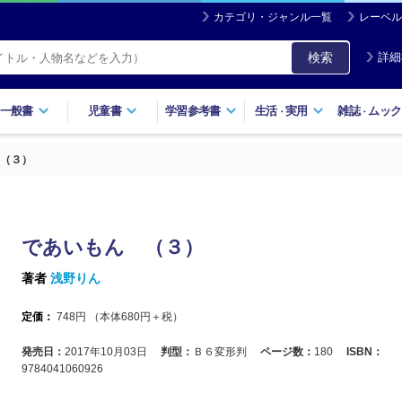
カテゴリ・ジャンル一覧
レーベル
検索
詳細
一般書
児童書
学習参考書
生活
実用
雑誌
ムック
・
・
（３）
であいもん （３）
著者
浅野りん
定価：
748
円 （本体
680
円＋税）
発売日：
2017年10月03日
判型：
Ｂ６変形判
ページ数：
180
ISBN：
9784041060926