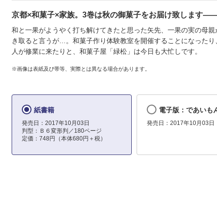
京都×和菓子×家族。3巻は秋の御菓子をお届け致します―
和と一果がようやく打ち解けてきたと思った矢先、一果の実の母親
き取ると言うが…。和菓子作り体験教室を開催することになったり
人が修業に来たりと、和菓子屋「緑松」は今日も大忙しです。
※画像は表紙及び帯等、実際とは異なる場合があります。
紙書籍
電子版：であいもん(
発売日：2017年10月03日
発売日：2017年10月03日
判型：Ｂ６変形判／180ページ
定価：748円（本体680円＋税）