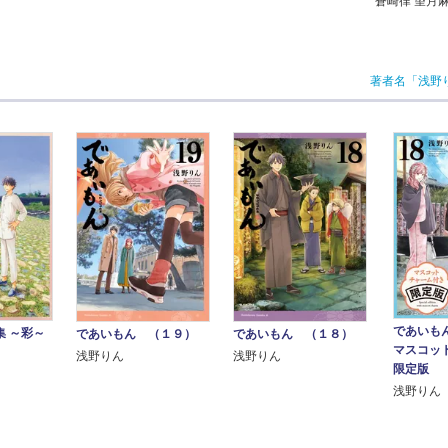
蒼崎律 望月
著者名「浅野
であいも
集 ～彩～
であいもん （１９）
であいもん （１８）
マスコッ
浅野りん
浅野りん
限定版
浅野りん