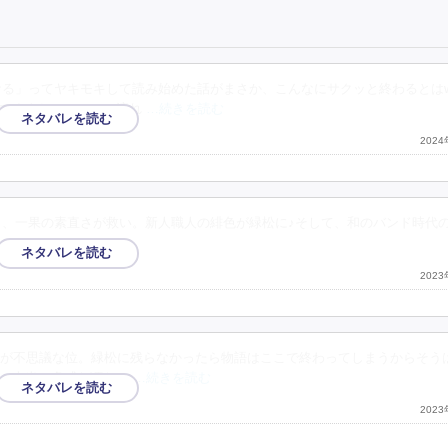
なる」ってヤキモキして読み始めた話がまさか、こんなにサクッと終わるとは
ですよねぇ！！」の流れ
…続きを読む
202
はり、一果の素直さが救い。新人職人の緋色が緑松に♪そして、和のバンド時代
202
が不思議な位。緑松に残らなかったら物語はここで終わってしまうからそう
。本当に多感な頃だか
…続きを読む
202