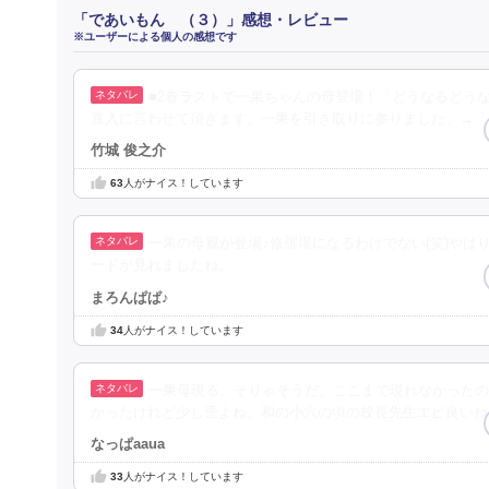
「であいもん （３）」感想・レビュー
※ユーザーによる個人の感想です
■2巻ラストで一果ちゃんの母登場！「どうなるどう
直入に言わせて頂きます。一果を引き取りに参りました」→「
竹城 俊之介
63
人がナイス！しています
一果の母親が登場♪修羅場になるわけでない(笑)や
ードが見れましたね。
まろんぱぱ♪
34
人がナイス！しています
一果母現る。そりゃそうだ。ここまで現れなかったの
かったけれど少し歪よね。和の小六の頃の校長先生エピ良いね
なっぱaaua
33
人がナイス！しています